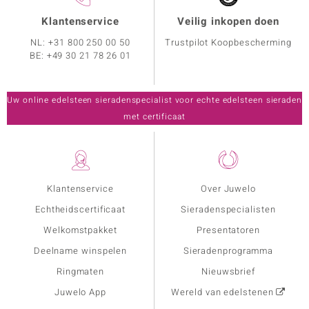
Klantenservice
Veilig inkopen doen
NL:
+31 800 250 00 50
Trustpilot Koopbescherming
BE:
+49 30 21 78 26 01
Uw online edelsteen sieradenspecialist voor echte edelsteen sieraden
met certificaat
Klantenservice
Over Juwelo
Echtheidscertificaat
Sieradenspecialisten
Welkomstpakket
Presentatoren
Deelname winspelen
Sieradenprogramma
Ringmaten
Nieuwsbrief
Juwelo App
Wereld van edelstenen