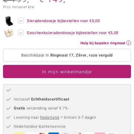
Prijs inclusief btw
remonti
remonti
Sieradendoosje bijbestellen voor
€5,00
uwelo
Geschenksieradendoosje bijbestellen voor
€5,00
Hulp bij bepalen ringmaat
 Gems
Beschikbaar in
Ringmaat 17, Zilver, roze verguld
NO Collection
va
In mijn winkelmandje
Inclusief
Echtheidscertificaat
Gratis
verzending vanaf € 79,-
Levering naar
Nederland
binnen 3-7 dagen
Minerale
Nederlandse klantenservice