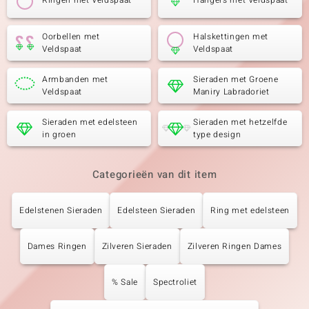
Ringen met Veldspaat
Hangers met Veldspaat
Oorbellen met
Halskettingen met
Veldspaat
Veldspaat
Armbanden met
Sieraden met Groene
Veldspaat
Maniry Labradoriet
Sieraden met edelsteen
Sieraden met hetzelfde
in groen
type design
Categorieën van dit item
Edelstenen Sieraden
Edelsteen Sieraden
Ring met edelsteen
Dames Ringen
Zilveren Sieraden
Zilveren Ringen Dames
% Sale
Spectroliet