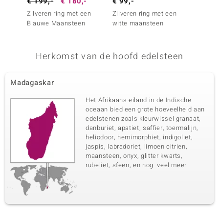
€ 199,-
€ 180,-
€ 99,-
€ 129
Zilveren ring met een
Zilveren ring met een
Zilver
Blauwe Maansteen
witte maansteen
Minary
Herkomst van de hoofd edelsteen
Madagaskar
Het Afrikaans eiland in de Indische
oceaan bied een grote hoeveelheid aan
edelstenen zoals kleurwissel granaat,
danburiet, apatiet, saffier, toermalijn,
heliodoor, hemimorphiet, indigoliet,
jaspis, labradoriet, limoen citrien,
maansteen, onyx, glitter kwarts,
rubeliet, sfeen, en nog veel meer.