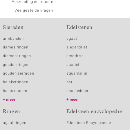
Verzending en retouren
Veelgestelde vragen
Sieraden
Edelstenen
armbanden
agaat
dames ringen
alexandriet
diamant ringen
amethist
gouden ringen
apatiet
gouden sieraden
aquamarijn
halskettingen
beril
halssieraden
chalcedoon
meer
meer
Ringen
Edelsteen encyclopedie
agaat ringen
Edelsteen Encyclopedie