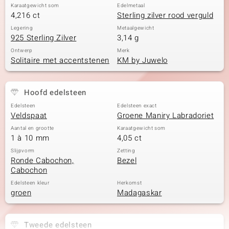
Karaatgewicht som
Edelmetaal
4,216 ct
Sterling zilver rood verguld
Legering
Metaalgewicht
925 Sterling Zilver
3,14 g
Ontwerp
Merk
Solitaire met accentstenen
KM by Juwelo
Hoofd edelsteen
Edelsteen
Edelsteen exact
Veldspaat
Groene Maniry Labradoriet
Aantal en grootte
Karaatgewicht som
1 à 10 mm
4,05 ct
Slijpvorm
Zetting
Ronde Cabochon,
Bezel
Cabochon
Edelsteen kleur
Herkomst
groen
Madagaskar
Tweede edelsteen