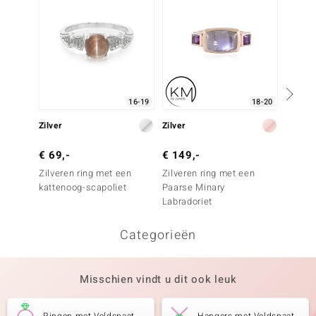
16-19
18-20
Zilver
Zilver
Zilver
€ 69,-
€ 149,-
€ 149
Zilveren ring met een
Zilveren ring met een
Zilver
kattenoog-scapoliet
Paarse Minary
witte 
Labradoriet
Categorieën
Misschien vindt u dit ook leuk