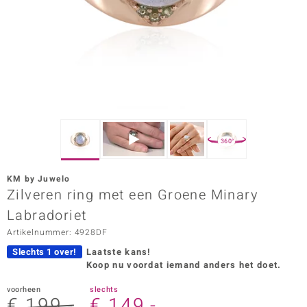
ana
Prince Designs
o
Chic
360°
d in Berlin
KM by Juwelo
insell
Zilveren ring met een Groene Minary
Labradoriet
n Vogue
Artikelnummer: 4928DF
e in Italy
Slechts 1 over!
Laatste kans!
Koop nu voordat iemand anders het doet.
o Paraíso
voorheen
slechts
izen
€ 199,-
€ 149,-