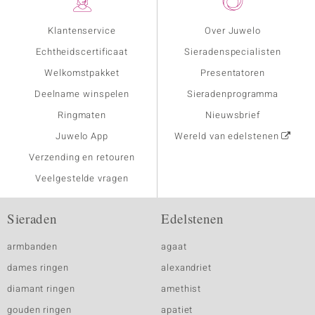
Klantenservice
Over Juwelo
Echtheidscertificaat
Sieradenspecialisten
Welkomstpakket
Presentatoren
Deelname winspelen
Sieradenprogramma
Ringmaten
Nieuwsbrief
Juwelo App
Wereld van edelstenen
Verzending en retouren
Veelgestelde vragen
Sieraden
Edelstenen
armbanden
agaat
dames ringen
alexandriet
diamant ringen
amethist
gouden ringen
apatiet