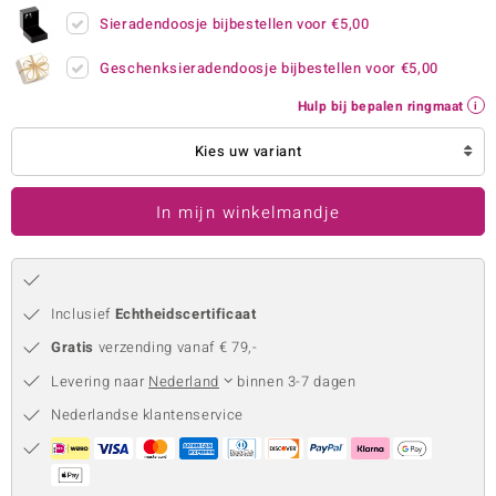
Sieradendoosje bijbestellen voor
€5,00
remonti
Geschenksieradendoosje bijbestellen voor
€5,00
remonti
Hulp bij bepalen ringmaat
uwelo
Kies uw variant
 Gems
NO Collection
In mijn winkelmandje
va
Inclusief
Echtheidscertificaat
Gratis
verzending vanaf € 79,-
Levering naar
Nederland
binnen 3-7 dagen
Nederlandse klantenservice
Minerale