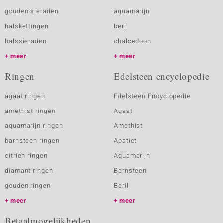
gouden sieraden
aquamarijn
halskettingen
beril
halssieraden
chalcedoon
meer
meer
Ringen
Edelsteen encyclopedie
agaat ringen
Edelsteen Encyclopedie
amethist ringen
Agaat
aquamarijn ringen
Amethist
barnsteen ringen
Apatiet
citrien ringen
Aquamarijn
diamant ringen
Barnsteen
gouden ringen
Beril
meer
meer
Betaalmogelijkheden