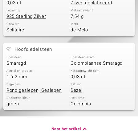
0,03 ct
Zilver, geplatineerd
Legering
Metaalgewicht
925 Sterling Zilver
7,54 g
Ontwerp
Merk
Solitaire
de Melo
Hoofd edelsteen
Edelsteen
Edelsteen exact
Smaragd
Colombiaanse Smaragd
Aantal en grootte
Karaatgewicht som
1 à 2 mm
0,03 ct
Slijpvorm
Zetting
Rond geslepen, Geslepen
Bezel
Edelsteen kleur
Herkomst
groen
Colombia
Naar het artikel