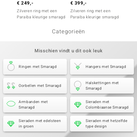
€ 249,-
€ 399,-
€ 249
Zilveren ring met een
Zilveren ring met een
Zilver
Paraiba kleurige smaragd
Paraiba kleurige smaragd
Paraib
Categorieën
Misschien vindt u dit ook leuk
Ringen met Smaragd
Hangers met Smaragd
Halskettingen met
Oorbellen met Smaragd
Smaragd
Armbanden met
Sieraden met
Smaragd
Colombiaanse Smaragd
Sieraden met edelsteen
Sieraden met hetzelfde
in groen
type design