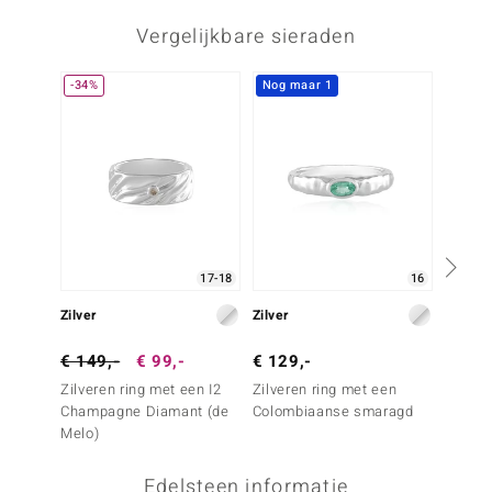
Vergelijkbare sieraden
-34%
Nog maar 1
-28%
17-18
16
Zilver
Zilver
Zilver
€ 149,-
€ 99,-
€ 129,-
€ 249
Zilveren ring met een I2
Zilveren ring met een
Zilvere
Champagne Diamant (de
Colombiaanse smaragd
Diaman
Melo)
Essenc
Edelsteen informatie