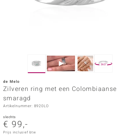
ana
Prince Designs
o
Chic
360°
d in Berlin
de Melo
insell
Zilveren ring met een Colombiaanse
smaragd
n Vogue
Artikelnummer: 8920LO
e in Italy
slechts
€ 99,-
o Paraíso
Prijs inclusief btw
izen