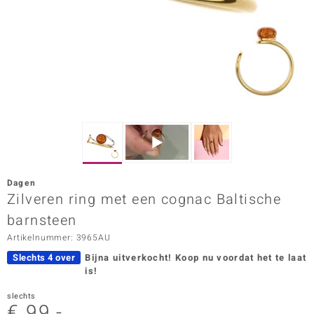
ana
Prince Designs
o
Chic
d in Berlin
Dagen
insell
Zilveren ring met een cognac Baltische
barnsteen
n Vogue
Artikelnummer: 3965AU
e in Italy
Slechts 4 over
Bijna uitverkocht!
Koop nu voordat het te laat
is!
o Paraíso
slechts
izen
€ 99,-