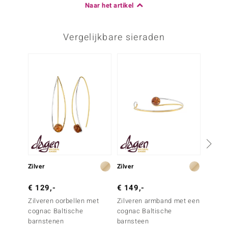
Naar het artikel
Vergelijkbare sieraden
Zilver
Zilver
Zilver
€ 129,-
€ 149,-
€ 89,
Zilveren oorbellen met
Zilveren armband met een
Zilver
cognac Baltische
cognac Baltische
Mozamb
barnstenen
barnsteen