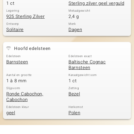
1 ct
Sterling zilver geel verguld
Legering
Metaalgewicht
925 Sterling Zilver
2,4 g
Ontwerp
Merk
Solitaire
Dagen
Hoofd edelsteen
Edelsteen
Edelsteen exact
Barnsteen
Baltische Cognac
Barnsteen
Aantal en grootte
Karaatgewicht som
1 à 8 mm
1 ct
Slijpvorm
Zetting
Ronde Cabochon,
Bezel
Cabochon
Edelsteen kleur
Herkomst
geel
Polen