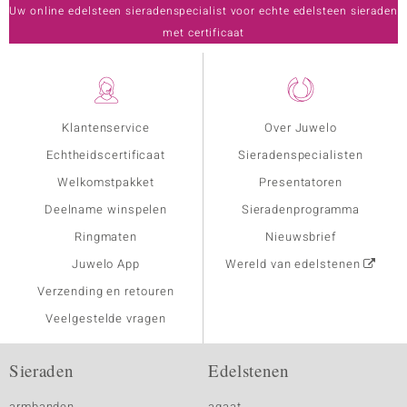
Uw online edelsteen sieradenspecialist voor echte edelsteen sieraden
met certificaat
Klantenservice
Over Juwelo
Echtheidscertificaat
Sieradenspecialisten
Welkomstpakket
Presentatoren
Deelname winspelen
Sieradenprogramma
Ringmaten
Nieuwsbrief
Juwelo App
Wereld van edelstenen
Verzending en retouren
Veelgestelde vragen
Sieraden
Edelstenen
armbanden
agaat