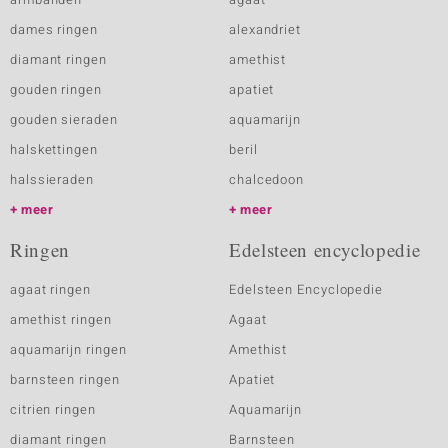
dames ringen
alexandriet
diamant ringen
amethist
gouden ringen
apatiet
gouden sieraden
aquamarijn
halskettingen
beril
halssieraden
chalcedoon
meer
meer
Ringen
Edelsteen encyclopedie
agaat ringen
Edelsteen Encyclopedie
amethist ringen
Agaat
aquamarijn ringen
Amethist
barnsteen ringen
Apatiet
citrien ringen
Aquamarijn
diamant ringen
Barnsteen