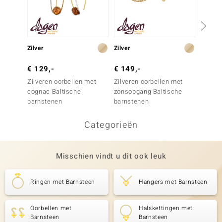
Zilver
Zilver
Zilver
€ 129,-
€ 149,-
€ 79,
Zilveren oorbellen met
Zilveren oorbellen met
Zilver
cognac Baltische
zonsopgang Baltische
Baltisc
barnstenen
barnstenen
barnst
Categorieën
Misschien vindt u dit ook leuk
Ringen met Barnsteen
Hangers met Barnsteen
Oorbellen met
Halskettingen met
Barnsteen
Barnsteen