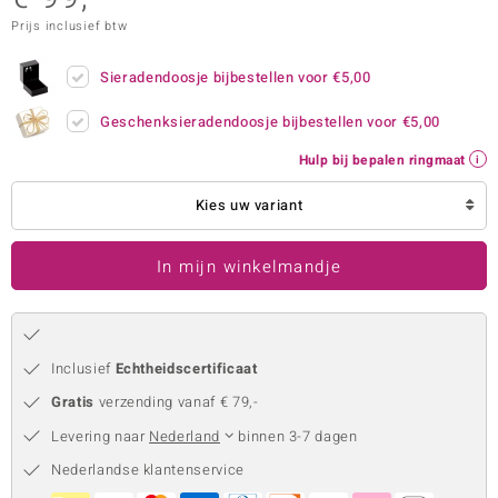
Prijs inclusief btw
remonti
remonti
Sieradendoosje bijbestellen voor
€5,00
uwelo
Geschenksieradendoosje bijbestellen voor
€5,00
Hulp bij bepalen ringmaat
 Gems
Kies uw variant
NO Collection
va
In mijn winkelmandje
Inclusief
Echtheidscertificaat
Gratis
verzending vanaf € 79,-
Levering naar
Nederland
binnen 3-7 dagen
Minerale
Nederlandse klantenservice