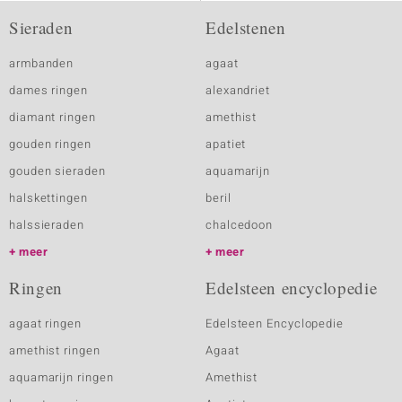
Sieraden
Edelstenen
armbanden
agaat
dames ringen
alexandriet
diamant ringen
amethist
gouden ringen
apatiet
gouden sieraden
aquamarijn
halskettingen
beril
halssieraden
chalcedoon
meer
meer
Ringen
Edelsteen encyclopedie
agaat ringen
Edelsteen Encyclopedie
amethist ringen
Agaat
aquamarijn ringen
Amethist