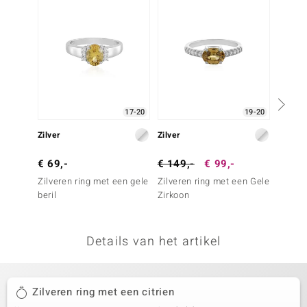
remonti
remonti
uwelo
 Gems
17-20
19-20
NO Collection
Zilver
Zilver
Zilver
va
€ 69,-
€ 149,-
€ 99,-
€ 79,
Zilveren ring met een gele
Zilveren ring met een Gele
Zilver
beril
Zirkoon
kanari
Details van het artikel
Minerale
Zilveren ring met een citrien