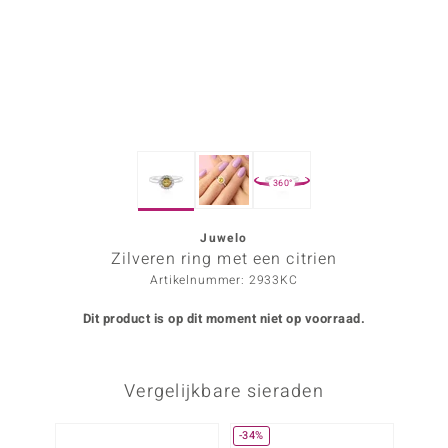
ana
Prince Designs
o
360°
Chic
d in Berlin
Juwelo
Zilveren ring met een citrien
insell
Artikelnummer: 2933KC
n Vogue
Dit product is op dit moment niet op voorraad.
e in Italy
Vergelijkbare sieraden
o Paraíso
izen
-34%
-13%