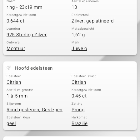
Naam
Aantal edelstenen
ring - 23x19 mm
13
Karaatgewicht som
Edelmetaal
0,644 ct
Zilver, geplatineerd
Legering
Metaalgewicht
925 Sterling Zilver
1,62 g
Ontwerp
Merk
Montuur
Juwelo
Hoofd edelsteen
Edelsteen
Edelsteen exact
Citrien
Citrien
Aantal en grootte
Karaatgewicht som
1 à 5 mm
0,45 ct
Slijpvorm
Zetting
Rond geslepen, Geslepen
Prong
Edelsteen kleur
Herkomst
geel
Brazilië