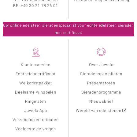
BE:
+49 30 21 78 26 01
Uw online edelsteen sieradenspecialist voor echte edelsteen sieraden
met certificaat
Klantenservice
Over Juwelo
Echtheidscertificaat
Sieradenspecialisten
Welkomstpakket
Presentatoren
Deelname winspelen
Sieradenprogramma
Ringmaten
Nieuwsbrief
Juwelo App
Wereld van edelstenen
Verzending en retouren
Veelgestelde vragen