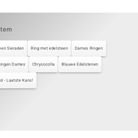
item
een Sieraden
Ring met edelsteen
Dames Ringen
 Ringen Dames
Chrysocolla
Blauwe Edelstenen
d - Laatste Kans!