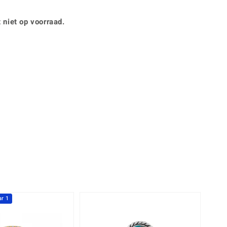
Rhodoliet
Sieraden in varianten
is
Toermalijn
Ringmaten
 niet op voorraad.
Geel
r 1