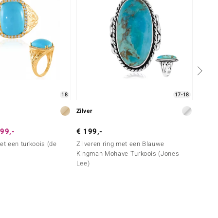
18
17-18
Zilver
Zilver
99,-
€ 199,-
€ 199
et een turkoois (de
Zilveren ring met een Blauwe
Zilver
Kingman Mohave Turkoois (Jones
(Adela
Lee)