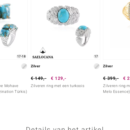
17-18
17
Zilver
Zilver
€ 149,-
€ 129,-
€ 399,-
€ 2
uwe Mohave
Zilveren ring met een turkoois
Zilveren ring m
ination Türkis)
Melo Essence)
Details van het artikel