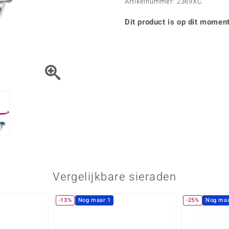
Parel
Kwarts
Artikelnummer: 2369XC
♦ Zilveren ringen
Vitale Minerale
Topaas
Turkoo
♦ Zilveren oorbellen
Dit product is op dit moment
♦ Zilveren hangers
♦ Zilveren armbanden
♦ Zilveren kettingen
Blauw
Groen
Platina sieraden
Vergelijkbare sieraden
-13%
Nog maar 1
-25%
Nog maa