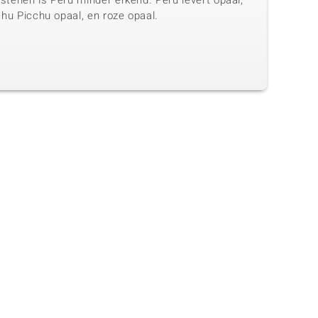
stenen is Peru minder erkend. Peru levert opaal,
hu Picchu opaal, en roze opaal.