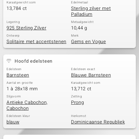
Karaatgewicht som
Edelmetaal
13,784 ct
Sterling zilver met
Palladium
Legering
Metaalgewicht
925 Sterling Zilver
10,44 g
Ontwerp
Merk
Solitaire met accentstenen
Gems en Vogue
Hoofd edelsteen
Edelsteen
Edelsteen exact
Barnsteen
Blauwe Barnsteen
Aantal en grootte
Karaatgewicht som
1 à 28x18 mm
13,712 ct
Slijpvorm
Zetting
Antieke Cabochon,
Prong
Cabochon
Edelsteen kleur
Herkomst
blauw
Dominicaanse Republiek