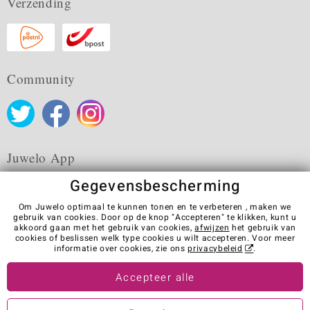
Verzending
Community
Juwelo App
Gegevensbescherming
Om Juwelo optimaal te kunnen tonen en te verbeteren , maken we
gebruik van cookies. Door op de knop "Accepteren" te klikken, kunt u
akkoord gaan met het gebruik van cookies,
afwijzen
het gebruik van
Algemene verkoopvoorwaarden
Privacybeleid
Cookies
cookies of beslissen welk type cookies u wilt accepteren. Voor meer
Colofon
Contact
Contract herroepen
informatie over cookies, zie ons
privacybeleid
.
Visit our stores in other countries:
Accepteer alle