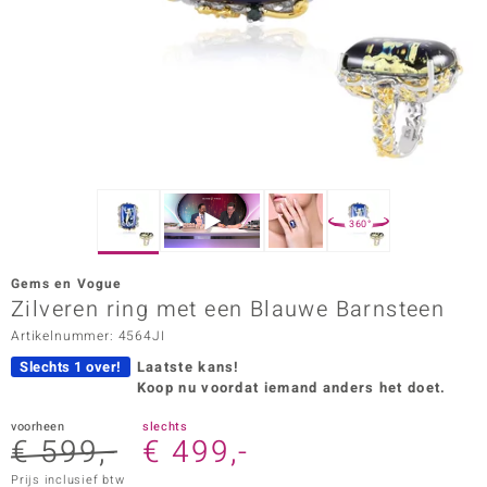
ana
Prince Designs
o
Chic
360°
d in Berlin
Gems en Vogue
insell
Zilveren ring met een Blauwe Barnsteen
Artikelnummer: 4564JI
n Vogue
Slechts 1 over!
Laatste kans!
e in Italy
Koop nu voordat iemand anders het doet.
o Paraíso
voorheen
slechts
€ 599,-
€ 499,-
izen
Prijs inclusief btw