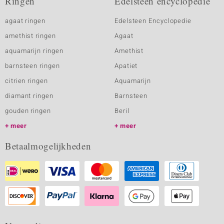
Ringen
Edelsteen encyclopedie
agaat ringen
Edelsteen Encyclopedie
amethist ringen
Agaat
aquamarijn ringen
Amethist
barnsteen ringen
Apatiet
citrien ringen
Aquamarijn
diamant ringen
Barnsteen
gouden ringen
Beril
meer
meer
Betaalmogelijkheden