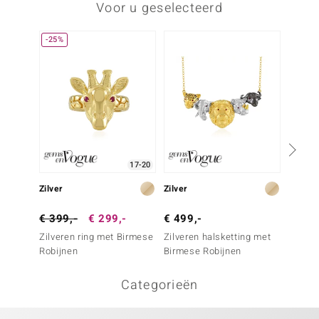
Voor u geselecteerd
-25%
17-20
Zilver
Zilver
Zilver
€ 399,-
€ 299,-
€ 499,-
€ 499
Zilveren ring met Birmese
Zilveren halsketting met
Zilver
Robijnen
Birmese Robijnen
zwarte
Categorieën