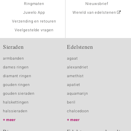
Ringmaten
Nieuwsbrief
Juwelo App
Wereld van edelstenen
Verzending en retouren
Veelgestelde vragen
Sieraden
Edelstenen
armbanden
agaat
dames ringen
alexandriet
diamant ringen
amethist
gouden ringen
apatiet
gouden sieraden
aquamarijn
halskettingen
beril
halssieraden
chalcedoon
meer
meer