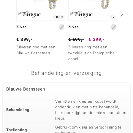
18-19
17
Zilver
Zilver
Zilver
€ 399,-
€ 699,-
€ 399,-
€ 299
Zilveren ring met een
Zilveren ring met een
Zilver
Blauwe Barnsteen
tweekleurige Ethiopische
Witte 
opaal
kweekp
Behandeling en verzorging
Blauwe Barnsteen
Verhitten en kleuren. Kopal wordt
onder druk en met hitte behandeld,
Behandeling
hierdoor krijgt het de unieke barnsteen
kleur.
Gebruikt om kleur en verschijning te
Toelichting
verbeteren