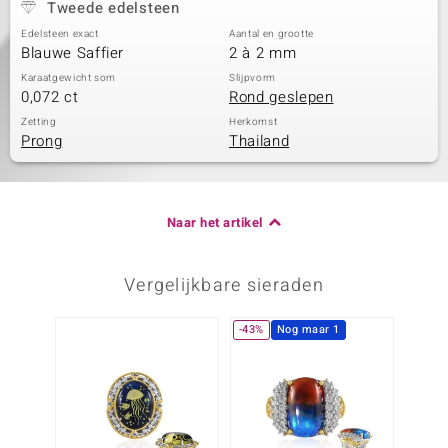
Tweede edelsteen
Edelsteen exact
Aantal en grootte
Blauwe Saffier
2 à 2 mm
Karaatgewicht som
Slijpvorm
0,072 ct
Rond geslepen
Zetting
Herkomst
Prong
Thailand
Naar het artikel
Vergelijkbare sieraden
-43%
Nog maar 1