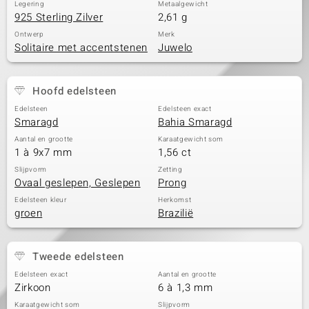
Legering
Metaalgewicht
925 Sterling Zilver
2,61 g
Ontwerp
Merk
Solitaire met accentstenen
Juwelo
Hoofd edelsteen
Edelsteen
Edelsteen exact
Smaragd
Bahia Smaragd
Aantal en grootte
Karaatgewicht som
1 à 9x7 mm
1,56 ct
Slijpvorm
Zetting
Ovaal geslepen, Geslepen
Prong
Edelsteen kleur
Herkomst
groen
Brazilië
Tweede edelsteen
Edelsteen exact
Aantal en grootte
Zirkoon
6 à 1,3 mm
Karaatgewicht som
Slijpvorm