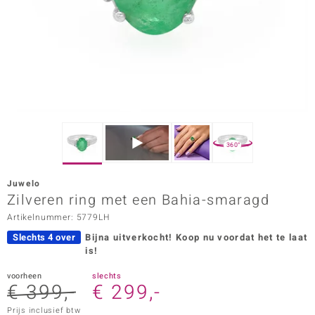
ana
Prince Designs
o
Chic
360°
d in Berlin
Juwelo
insell
Zilveren ring met een Bahia-smaragd
Artikelnummer: 5779LH
n Vogue
Slechts 4 over
Bijna uitverkocht!
Koop nu voordat het te laat
e in Italy
is!
o Paraíso
voorheen
slechts
€ 399,-
€ 299,-
izen
Prijs inclusief btw