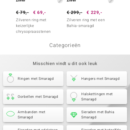
Zilver
Zilver
Zilver
€ 79,-
€ 69,-
€ 299,-
€ 229,-
€ 299
Zilveren ring met
Zilveren ring met een
Zilver
keizerlijke
Bahia-smaragd
Bahia-
chrysopraasstenen
Categorieën
Misschien vindt u dit ook leuk
Ringen met Smaragd
Hangers met Smaragd
Halskettingen met
Oorbellen met Smaragd
Smaragd
Armbanden met
Sieraden met Bahia
Smaragd
Smaragd