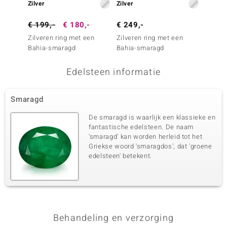
Zilver
Zilver
Zilver
€ 199,-
€ 180,-
€ 249,-
€ 399
Zilveren ring met een
Zilveren ring met een
Zilver
Bahia-smaragd
Bahia-smaragd
Bahia-
Edelsteen informatie
Smaragd
De smaragd is waarlijk een klassieke en
fantastische edelsteen. De naam
'smaragd' kan worden herleid tot het
Griekse woord 'smaragdos', dat 'groene
edelsteen' betekent.
Behandeling en verzorging