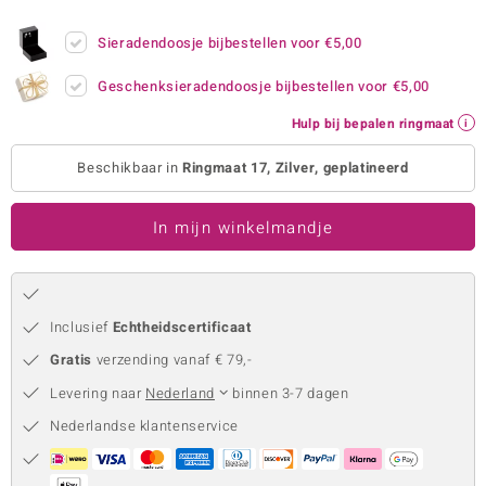
remonti
Sieradendoosje bijbestellen voor
€5,00
remonti
Geschenksieradendoosje bijbestellen voor
€5,00
uwelo
Hulp bij bepalen ringmaat
 Gems
Beschikbaar in
Ringmaat 17, Zilver, geplatineerd
NO Collection
In mijn winkelmandje
va
Inclusief
Echtheidscertificaat
Gratis
verzending vanaf € 79,-
Levering naar
Nederland
binnen 3-7 dagen
Nederlandse klantenservice
Minerale