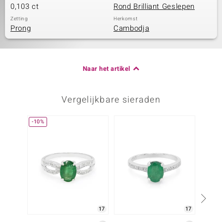
0,103 ct
Rond Brilliant Geslepen
Zetting
Herkomst
Prong
Cambodja
Naar het artikel
Vergelijkbare sieraden
-10%
-55%
17
17