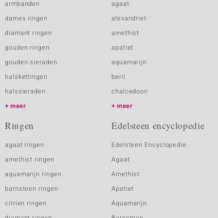
armbanden
agaat
dames ringen
alexandriet
diamant ringen
amethist
gouden ringen
apatiet
gouden sieraden
aquamarijn
halskettingen
beril
halssieraden
chalcedoon
meer
meer
Ringen
Edelsteen encyclopedie
agaat ringen
Edelsteen Encyclopedie
amethist ringen
Agaat
aquamarijn ringen
Amethist
barnsteen ringen
Apatiet
citrien ringen
Aquamarijn
diamant ringen
Barnsteen