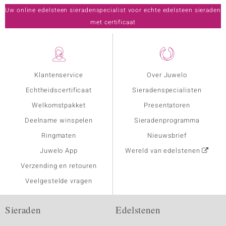
Uw online edelsteen sieradenspecialist voor echte edelsteen sieraden
met certificaat
Klantenservice
Over Juwelo
Echtheidscertificaat
Sieradenspecialisten
Welkomstpakket
Presentatoren
Deelname winspelen
Sieradenprogramma
Ringmaten
Nieuwsbrief
Juwelo App
Wereld van edelstenen
Verzending en retouren
Veelgestelde vragen
Sieraden
Edelstenen