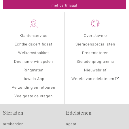
met certificaat
Klantenservice
Over Juwelo
Echtheidscertificaat
Sieradenspecialisten
Welkomstpakket
Presentatoren
Deelname winspelen
Sieradenprogramma
Ringmaten
Nieuwsbrief
Juwelo App
Wereld van edelstenen
Verzending en retouren
Veelgestelde vragen
Sieraden
Edelstenen
armbanden
agaat