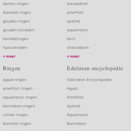
dames ringen
alexandriet
diamant ringen
amethist
gouden ringen
apatiet
gouden sieraden
aquamarijn
halskettingen
beril
halssieraden
chalcedoon
meer
meer
Ringen
Edelsteen encyclopedie
agaat ringen
Edelsteen Encyclopedie
amethist ringen
Agaat
aquamarijn ringen
Amethist
barnsteen ringen
Apatiet
citrien ringen
Aquamarijn
diamant ringen
Barnsteen