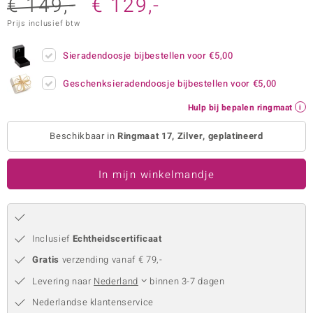
€ 149,-
€ 129,-
remonti
Prijs inclusief btw
remonti
Sieradendoosje bijbestellen voor
€5,00
uwelo
Geschenksieradendoosje bijbestellen voor
€5,00
 Gems
Hulp bij bepalen ringmaat
NO Collection
Beschikbaar in
Ringmaat 17, Zilver, geplatineerd
va
In mijn winkelmandje
Inclusief
Echtheidscertificaat
Gratis
verzending vanaf € 79,-
Minerale
Levering naar
Nederland
binnen 3-7 dagen
Nederlandse klantenservice