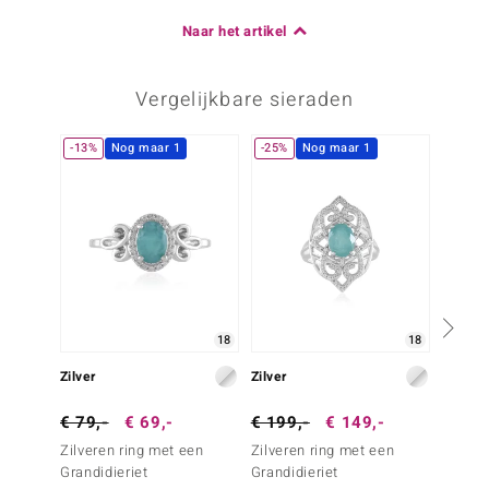
Naar het artikel
Vergelijkbare sieraden
-13%
Nog maar 1
-25%
Nog maar 1
18
18
Zilver
Zilver
Zilver
€ 79,-
€ 69,-
€ 199,-
€ 149,-
€ 149
Zilveren ring met een
Zilveren ring met een
Zilver
Grandidieriet
Grandidieriet
Nigeri