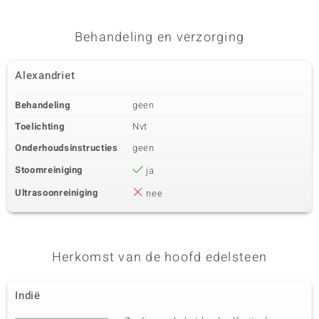
toerma
Behandeling en verzorging
Alexandriet
Behandeling
geen
Toelichting
Nvt
Onderhoudsinstructies
geen
Stoomreiniging
ja
Ultrasoonreiniging
nee
Herkomst van de hoofd edelsteen
Indië