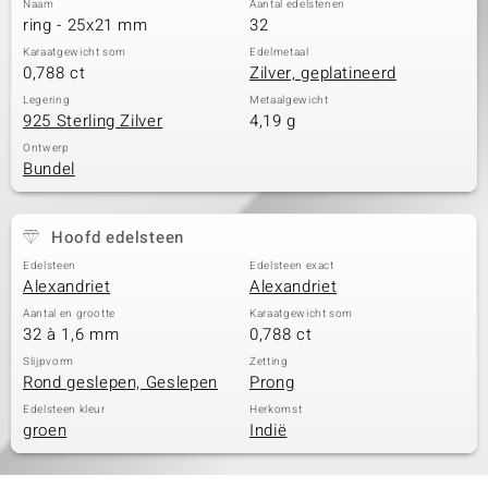
Naam
Aantal edelstenen
ring - 25x21 mm
32
Karaatgewicht som
Edelmetaal
0,788 ct
Zilver, geplatineerd
Legering
Metaalgewicht
925 Sterling Zilver
4,19 g
Ontwerp
Bundel
Hoofd edelsteen
Edelsteen
Edelsteen exact
Alexandriet
Alexandriet
Aantal en grootte
Karaatgewicht som
32 à 1,6 mm
0,788 ct
Slijpvorm
Zetting
Rond geslepen, Geslepen
Prong
Edelsteen kleur
Herkomst
groen
Indië