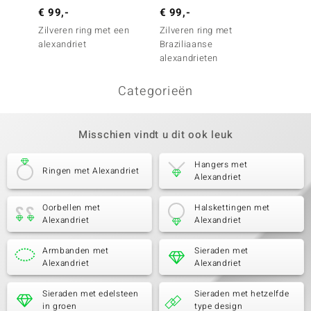
€ 99,-
€ 99,-
€ 49,
Zilveren ring met een
Zilveren ring met
Zilvere
alexandriet
Braziliaanse
katten
alexandrieten
alexan
Categorieën
Misschien vindt u dit ook leuk
Hangers met
Ringen met Alexandriet
Alexandriet
Oorbellen met
Halskettingen met
Alexandriet
Alexandriet
Armbanden met
Sieraden met
Alexandriet
Alexandriet
Sieraden met edelsteen
Sieraden met hetzelfde
in groen
type design