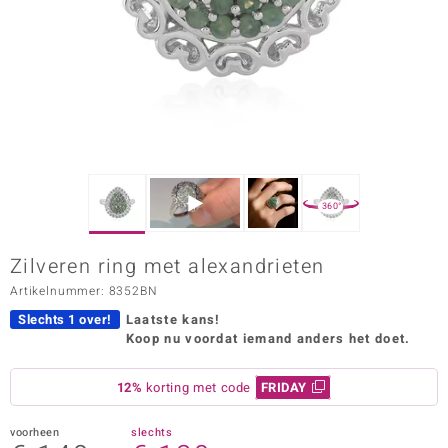
ana
Prince Designs
o
Chic
360°
d in Berlin
Zilveren ring met alexandrieten
insell
Artikelnummer: 8352BN
n Vogue
Slechts 1 over!
Laatste kans!
Koop nu voordat iemand anders het doet.
e in Italy
12%
korting met code
FRIDAY
o Paraíso
izen
voorheen
slechts