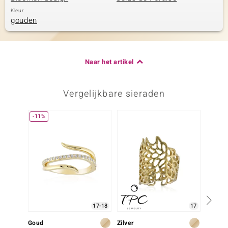
Kleur
gouden
Naar het artikel
Vergelijkbare sieraden
-11%
17-18
17
Goud
Zilver
Zilver