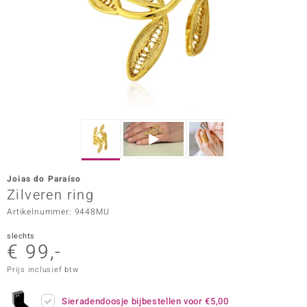
ana
Prince Designs
o
Chic
d in Berlin
Joias do Paraíso
insell
Zilveren ring
Artikelnummer: 9448MU
n Vogue
slechts
e in Italy
€ 99,-
o Paraíso
Prijs inclusief btw
izen
Sieradendoosje bijbestellen voor
€5,00