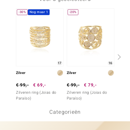
-30%
Nog maar 1
-20%
17
16
Zilver
Zilver
Zilver
€ 99,-
€ 69,-
€ 99,-
€ 79,-
€ 99,
Zilveren ring (Joias do
Zilveren ring (Joias do
Zilvere
Paraíso)
Paraíso)
Paraís
Categorieën