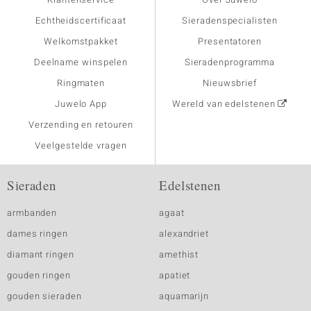
Echtheidscertificaat
Sieradenspecialisten
Welkomstpakket
Presentatoren
Deelname winspelen
Sieradenprogramma
Ringmaten
Nieuwsbrief
Juwelo App
Wereld van edelstenen
Verzending en retouren
Veelgestelde vragen
Sieraden
Edelstenen
armbanden
agaat
dames ringen
alexandriet
diamant ringen
amethist
gouden ringen
apatiet
gouden sieraden
aquamarijn