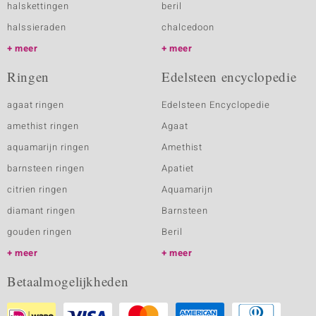
halskettingen
beril
halssieraden
chalcedoon
meer
meer
Ringen
Edelsteen encyclopedie
agaat ringen
Edelsteen Encyclopedie
amethist ringen
Agaat
aquamarijn ringen
Amethist
barnsteen ringen
Apatiet
citrien ringen
Aquamarijn
diamant ringen
Barnsteen
gouden ringen
Beril
meer
meer
Betaalmogelijkheden