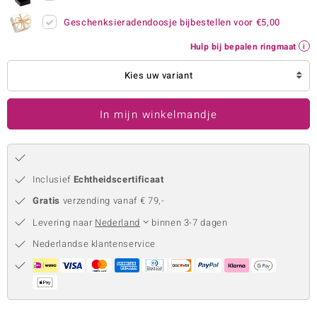
remonti
Geschenksieradendoosje bijbestellen voor
€5,00
Hulp bij bepalen ringmaat
remonti
Kies uw variant
uwelo
 Gems
In mijn winkelmandje
NO Collection
va
Inclusief
Echtheidscertificaat
Gratis
verzending vanaf € 79,-
Levering naar
Nederland
binnen 3-7 dagen
Nederlandse klantenservice
Minerale