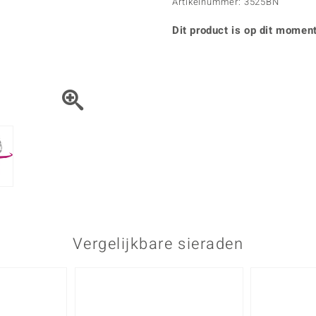
Parel
Kwarts
Artikelnummer: 3525BN
♦ Zilveren ringen
Vitale Minerale
Topaas
Turkoo
♦ Zilveren oorbellen
Dit product is op dit moment
♦ Zilveren hangers
♦ Zilveren armbanden
♦ Zilveren kettingen
Blauw
Groen
Platina sieraden
Vergelijkbare sieraden