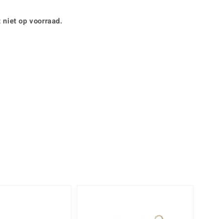
Rhodoliet
Sieraden in varianten
is
Toermalijn
Ringmaten
 niet op voorraad.
Geel