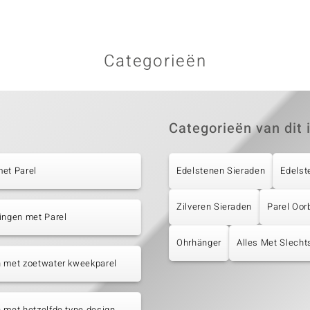
Categorieën
Categorieën van dit 
et Parel
Edelstenen Sieraden
Edelst
Zilveren Sieraden
Parel Oor
ingen met Parel
Ohrhänger
Alles Met Slecht
n met zoetwater kweekparel
 met hetzelfde type design