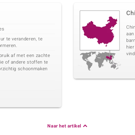
Ch
Chin
ies
aan
ur te veranderen, te
barn
ormeren.
hier
vind
bruik af met een zachte
e of andere stoffen te
orzichtig schoonmaken
Naar het artikel