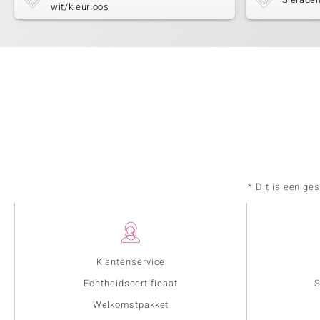
wit/kleurloos
* Dit is een ge
Klantenservice
Echtheidscertificaat
S
Welkomstpakket