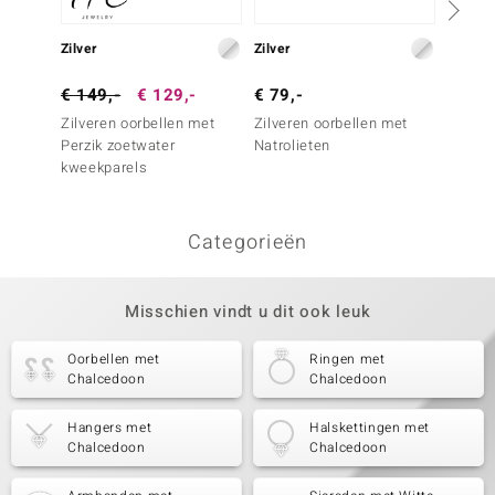
Zilver
Zilver
Zilver
€ 149,-
€ 129,-
€ 79,-
€ 99,
Zilveren oorbellen met
Zilveren oorbellen met
Zilver
Perzik zoetwater
Natrolieten
Witte 
kweekparels
kweekp
Silber)
Categorieën
Misschien vindt u dit ook leuk
Oorbellen met
Ringen met
Chalcedoon
Chalcedoon
Hangers met
Halskettingen met
Chalcedoon
Chalcedoon