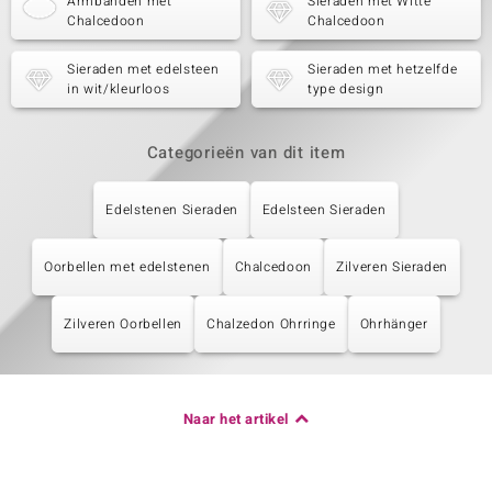
Armbanden met
Sieraden met Witte
Chalcedoon
Chalcedoon
Sieraden met edelsteen
Sieraden met hetzelfde
in wit/kleurloos
type design
Categorieën van dit item
Edelstenen Sieraden
Edelsteen Sieraden
Oorbellen met edelstenen
Chalcedoon
Zilveren Sieraden
Zilveren Oorbellen
Chalzedon Ohrringe
Ohrhänger
Naar het artikel