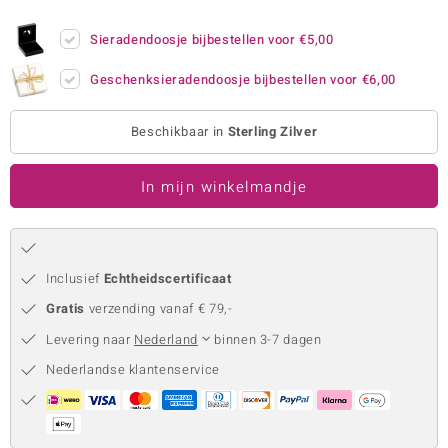
remonti
Sieradendoosje bijbestellen voor
€5,00
remonti
Geschenksieradendoosje bijbestellen voor
€6,00
uwelo
Beschikbaar in
Sterling Zilver
 Gems
In mijn winkelmandje
NO Collection
va
Inclusief
Echtheidscertificaat
Gratis
verzending vanaf € 79,-
Levering naar
Nederland
binnen 3-7 dagen
Nederlandse klantenservice
Minerale