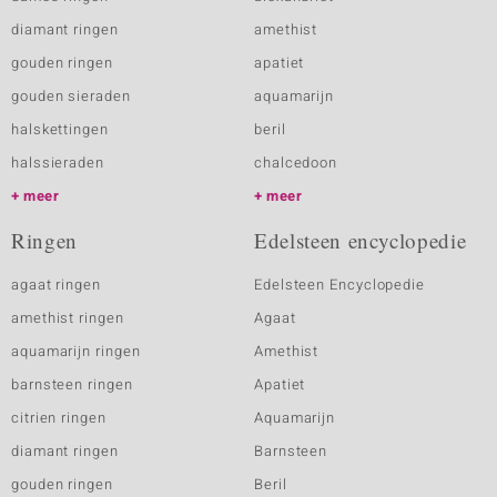
diamant ringen
amethist
gouden ringen
apatiet
gouden sieraden
aquamarijn
halskettingen
beril
halssieraden
chalcedoon
meer
meer
Ringen
Edelsteen encyclopedie
agaat ringen
Edelsteen Encyclopedie
amethist ringen
Agaat
aquamarijn ringen
Amethist
barnsteen ringen
Apatiet
citrien ringen
Aquamarijn
diamant ringen
Barnsteen
gouden ringen
Beril