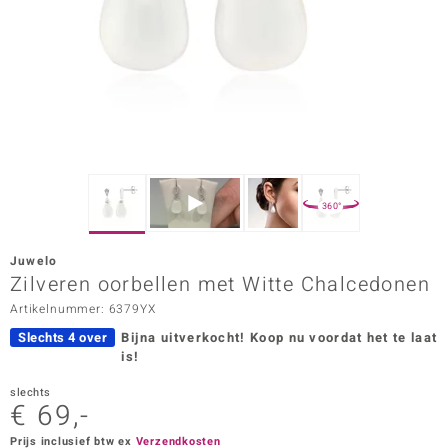
ana
Prince Designs
o
Chic
360°
d in Berlin
Juwelo
insell
Zilveren oorbellen met Witte Chalcedonen
Artikelnummer: 6379YX
n Vogue
Slechts 4 over
Bijna uitverkocht!
Koop nu voordat het te laat
e in Italy
is!
o Paraíso
slechts
€ 69,-
izen
Prijs inclusief btw ex
Verzendkosten