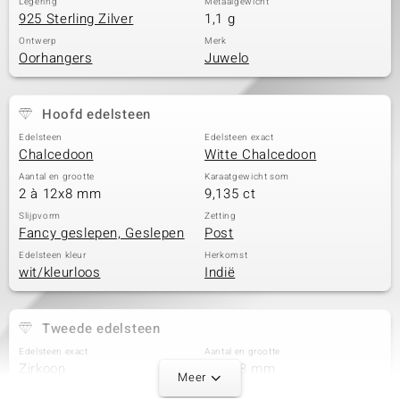
Legering
Metaalgewicht
925 Sterling Zilver
1,1 g
Ontwerp
Merk
Oorhangers
Juwelo
Hoofd edelsteen
Edelsteen
Edelsteen exact
Chalcedoon
Witte Chalcedoon
Aantal en grootte
Karaatgewicht som
2 à 12x8 mm
9,135 ct
Slijpvorm
Zetting
Fancy geslepen, Geslepen
Post
Edelsteen kleur
Herkomst
wit/kleurloos
Indië
Tweede edelsteen
Edelsteen exact
Aantal en grootte
Zirkoon
2 à 1,8 mm
Meer
Karaatgewicht som
Slijpvorm