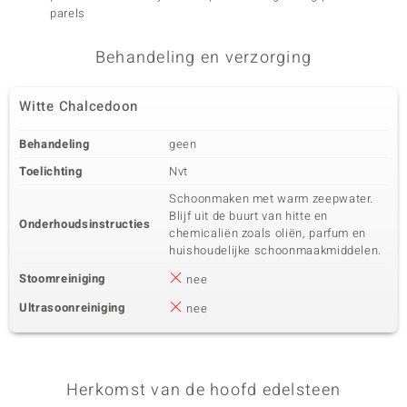
parels
kweekp
Behandeling en verzorging
Witte Chalcedoon
Behandeling
geen
Toelichting
Nvt
Schoonmaken met warm zeepwater.
Blijf uit de buurt van hitte en
Onderhoudsinstructies
chemicaliën zoals oliën, parfum en
huishoudelijke schoonmaakmiddelen.
Stoomreiniging
nee
Ultrasoonreiniging
nee
Herkomst van de hoofd edelsteen