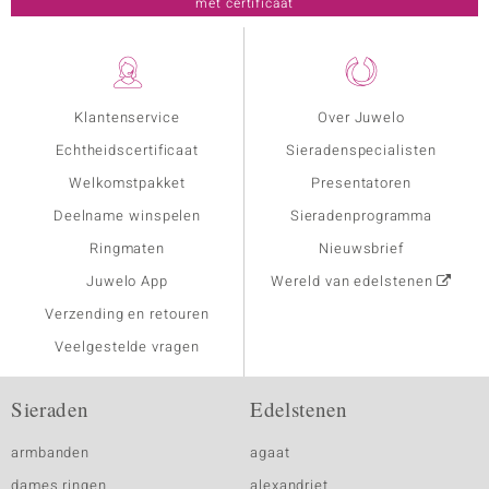
met certificaat
Klantenservice
Over Juwelo
Echtheidscertificaat
Sieradenspecialisten
Welkomstpakket
Presentatoren
Deelname winspelen
Sieradenprogramma
Ringmaten
Nieuwsbrief
Juwelo App
Wereld van edelstenen
Verzending en retouren
Veelgestelde vragen
Sieraden
Edelstenen
armbanden
agaat
dames ringen
alexandriet