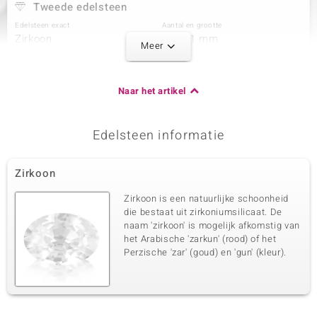
Tweede edelsteen
Edelsteen exact
Aantal en grootte
Zirkoon
8 à 1,1 mm
Meer
Karaatgewicht som
Slijpvorm
0,058 ct
Rond geslepen
Zetting
Herkomst
Naar het artikel
Prong
Cambodja
Edelsteen informatie
Derde edelsteen
Edelsteen exact
Aantal en grootte
Zirkoon
Zirkoon
12 à 1 mm
Karaatgewicht som
Slijpvorm
Zirkoon is een natuurlijke schoonheid
0,076 ct
Rond geslepen
die bestaat uit zirkoniumsilicaat. De
naam 'zirkoon' is mogelijk afkomstig van
Zetting
Herkomst
Prong
het Arabische 'zarkun' (rood) of het
Cambodja
Perzische 'zar' (goud) en 'gun' (kleur).