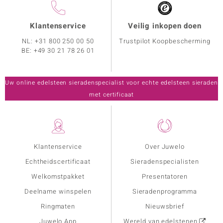
Klantenservice
Veilig inkopen doen
NL:
+31 800 250 00 50
Trustpilot Koopbescherming
BE:
+49 30 21 78 26 01
Uw online edelsteen sieradenspecialist voor echte edelsteen sieraden
met certificaat
Klantenservice
Over Juwelo
Echtheidscertificaat
Sieradenspecialisten
Welkomstpakket
Presentatoren
Deelname winspelen
Sieradenprogramma
Ringmaten
Nieuwsbrief
Juwelo App
Wereld van edelstenen