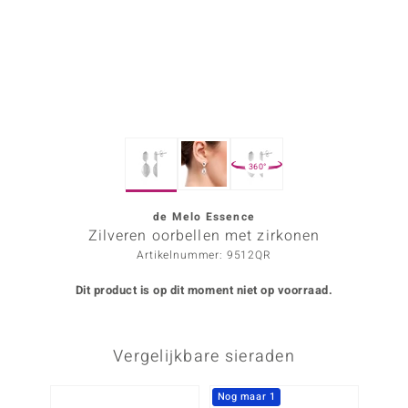
ana
Prince Designs
o
360°
Chic
d in Berlin
de Melo Essence
Zilveren oorbellen met zirkonen
insell
Artikelnummer: 9512QR
n Vogue
Dit product is op dit moment niet op voorraad.
e in Italy
Vergelijkbare sieraden
o Paraíso
izen
Nog maar 1