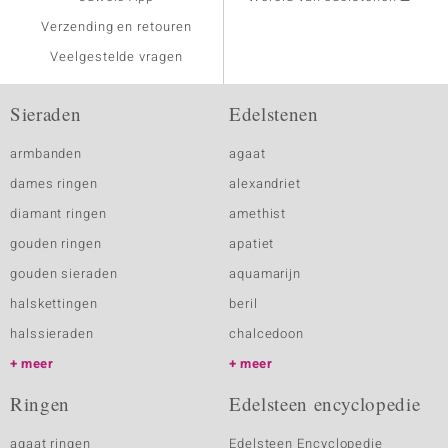
Verzending en retouren
Veelgestelde vragen
Sieraden
Edelstenen
armbanden
agaat
dames ringen
alexandriet
diamant ringen
amethist
gouden ringen
apatiet
gouden sieraden
aquamarijn
halskettingen
beril
halssieraden
chalcedoon
meer
meer
Ringen
Edelsteen encyclopedie
agaat ringen
Edelsteen Encyclopedie