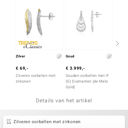
remonti
remonti
uwelo
 Gems
NO Collection
Zilver
Goud
Zilver
va
€ 69,-
€ 3.999,-
€ 79,
Zilveren oorbellen met
Gouden oorbellen met IF
Zilver
zirkonen
(G) Diamanten (de Melo
zirkon
Gold)
Details van het artikel
Minerale
Zilveren oorbellen met zirkonen