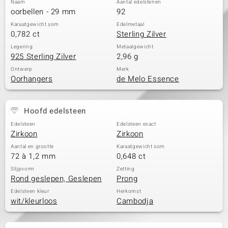
Naam
Aantal edelstenen
oorbellen - 29 mm
92
Karaatgewicht som
Edelmetaal
0,782 ct
Sterling Zilver
Legering
Metaalgewicht
925 Sterling Zilver
2,96 g
Ontwerp
Merk
Oorhangers
de Melo Essence
Hoofd edelsteen
Edelsteen
Edelsteen exact
Zirkoon
Zirkoon
Aantal en grootte
Karaatgewicht som
72 à 1,2 mm
0,648 ct
Slijpvorm
Zetting
Rond geslepen, Geslepen
Prong
Edelsteen kleur
Herkomst
wit/kleurloos
Cambodja