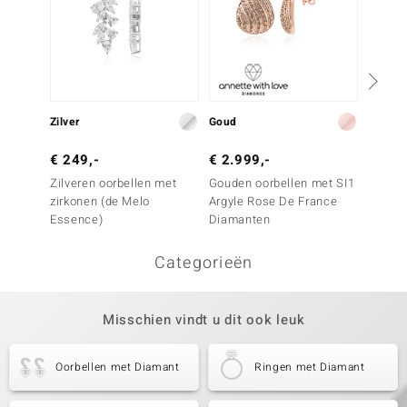
Zilver
Goud
Goud
€ 249,-
€ 2.999,-
€ 9.9
Zilveren oorbellen met
Gouden oorbellen met SI1
Gouden
zirkonen (de Melo
Argyle Rose De France
gele S
Essence)
Diamanten
Categorieën
Misschien vindt u dit ook leuk
Oorbellen met Diamant
Ringen met Diamant