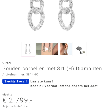
ana
Prince Designs
o
Chic
d in Berlin
Cirari
insell
Gouden oorbellen met SI1 (H) Diamanten
Artikelnummer: 3814HO
n Vogue
Slechts 1 over!
Laatste kans!
e in Italy
Koop nu voordat iemand anders het doet.
o Paraíso
slechts
€ 2.799,-
izen
Prijs inclusief btw