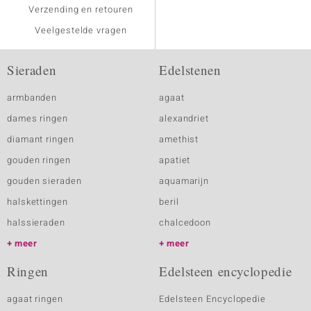
Verzending en retouren
Veelgestelde vragen
Sieraden
Edelstenen
armbanden
agaat
dames ringen
alexandriet
diamant ringen
amethist
gouden ringen
apatiet
gouden sieraden
aquamarijn
halskettingen
beril
halssieraden
chalcedoon
meer
meer
Ringen
Edelsteen encyclopedie
agaat ringen
Edelsteen Encyclopedie