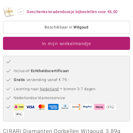
remonti
Geschenksieradendoosje bijbestellen voor
€6,00
remonti
Beschikbaar in
Witgoud
uwelo
In mijn winkelmandje
 Gems
NO Collection
va
Inclusief
Echtheidscertificaat
Gratis
verzending vanaf € 79,-
Levering naar
Nederland
binnen 3-7 dagen
Nederlandse klantenservice
Minerale
CIRARI Diamanten Oorbellen Witgoud, 3.89g