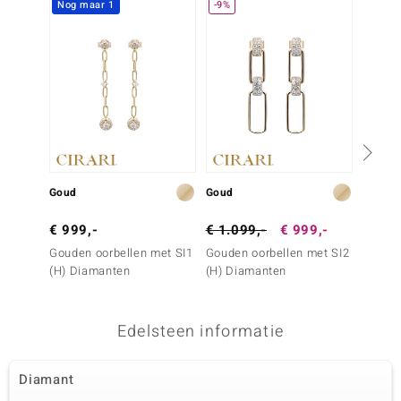
Nog maar 1
-9%
Goud
Goud
Zilver
€ 999,-
€ 1.099,-
€ 999,-
€ 79,
Gouden oorbellen met SI1
Gouden oorbellen met SI2
Zilver
(H) Diamanten
(H) Diamanten
zirkon
Edelsteen informatie
Diamant