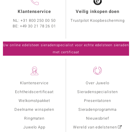
Klantenservice
Veilig inkopen doen
NL:
+31 800 250 00 50
Trustpilot Koopbescherming
BE:
+49 30 21 78 26 01
Uw online edelsteen sieradenspecialist voor echte edelsteen sieraden
met certificaat
Klantenservice
Over Juwelo
Echtheidscertificaat
Sieradenspecialisten
Welkomstpakket
Presentatoren
Deelname winspelen
Sieradenprogramma
Ringmaten
Nieuwsbrief
Juwelo App
Wereld van edelstenen