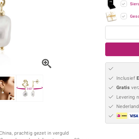
Parel
Kwarts
♦ Zilveren ringen
Sier
Vitale Minerale
Topaas
Turkoo
♦ Zilveren oorbellen
Gesc
♦ Zilveren hangers
♦ Zilveren armbanden
♦ Zilveren kettingen
Blauw
Groen
Platina sieraden
Inclusief
E
Gratis
ver
360°
Levering 
Nederland
hina, prachtig gezet in verguld