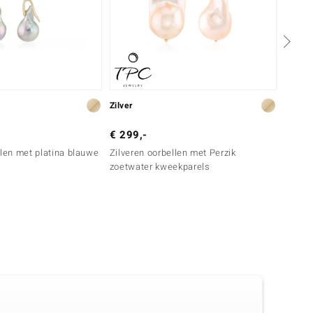
Zilver
Zilver
€ 299,-
€ 149
llen met platina blauwe
Zilveren oorbellen met Perzik
Zilver
zoetwater kweekparels
zoetwa