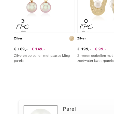
Zilver
Zilver
€ 169,-
€ 149,-
€ 199,-
€ 99,-
Zilveren oorbellen met paarse Ming
Zilveren oorbellen met
parels
zoetwater kweekparel
Parel