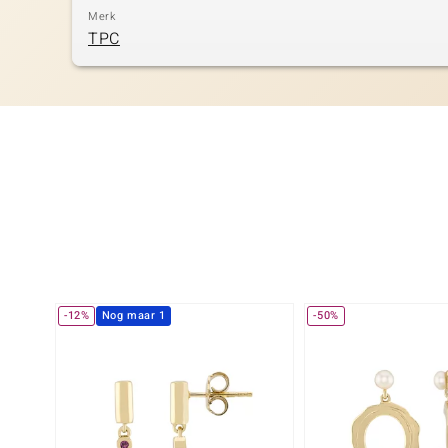
Merk
TPC
-12%
Nog maar 1
-50%