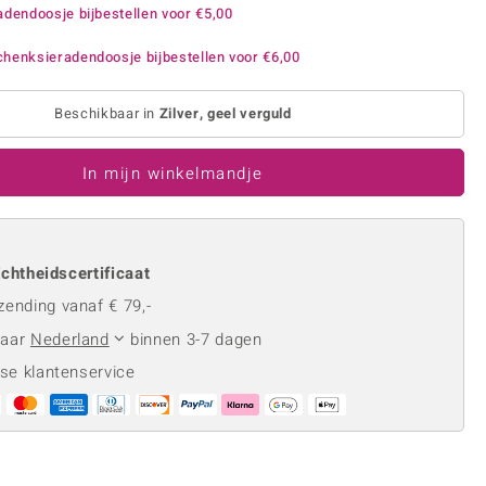
Rhodoliet
Sieraden in varianten
adendoosje bijbestellen voor
€5,00
is
Toermalijn
Ringmaten
henksieradendoosje bijbestellen voor
€6,00
Beschikbaar in
Zilver, geel verguld
Geel
In mijn winkelmandje
chtheidscertificaat
zending vanaf € 79,-
naar
Nederland
binnen 3-7 dagen
se klantenservice