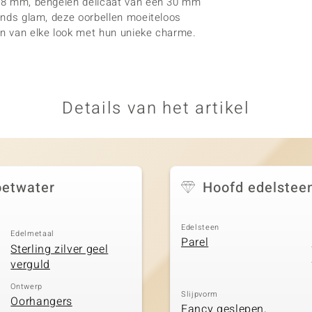
10x8 mm, bengelen delicaat van een 30 mm
vonds glam, deze oorbellen moeiteloos
en van elke look met hun unieke charme.
Details van het artikel
oetwater
Hoofd edelstee
Edelsteen
Edelmetaal
Parel
Sterling zilver geel
verguld
Ontwerp
Slijpvorm
Oorhangers
Fancy geslepen,