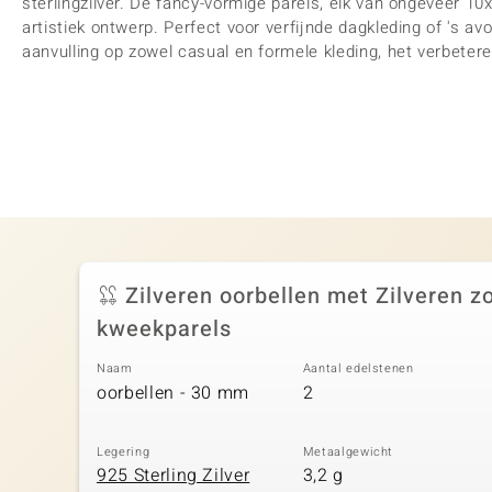
sterlingzilver. De fancy-vormige parels, elk van ongeveer 
artistiek ontwerp. Perfect voor verfijnde dagkleding of 's a
aanvulling op zowel casual en formele kleding, het verbeter
Zilveren oorbellen met Zilveren z
kweekparels
Naam
Aantal edelstenen
oorbellen - 30 mm
2
Legering
Metaalgewicht
925 Sterling Zilver
3,2 g