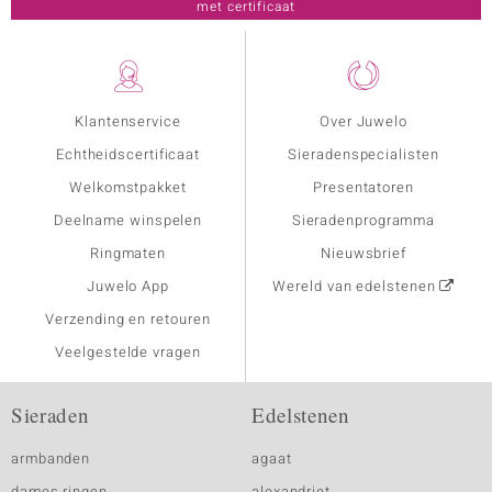
met certificaat
Klantenservice
Over Juwelo
Echtheidscertificaat
Sieradenspecialisten
Welkomstpakket
Presentatoren
Deelname winspelen
Sieradenprogramma
Ringmaten
Nieuwsbrief
Juwelo App
Wereld van edelstenen
Verzending en retouren
Veelgestelde vragen
Sieraden
Edelstenen
armbanden
agaat
dames ringen
alexandriet