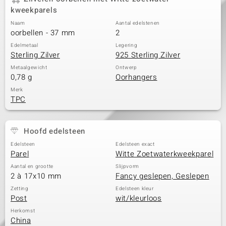
kweekparels
Naam
Aantal edelstenen
oorbellen - 37 mm
2
Edelmetaal
Legering
Sterling Zilver
925 Sterling Zilver
Metaalgewicht
Ontwerp
0,78 g
Oorhangers
Merk
TPC
Hoofd edelsteen
Edelsteen
Edelsteen exact
Parel
Witte Zoetwaterkweekparel
Aantal en grootte
Slijpvorm
2 à 17x10 mm
Fancy geslepen, Geslepen
Zetting
Edelsteen kleur
Post
wit/kleurloos
Herkomst
China