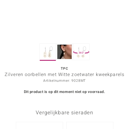
ana
Prince Designs
o
360°
Chic
d in Berlin
TPC
Zilveren oorbellen met Witte zoetwater kweekparels
insell
Artikelnummer: 9028MT
n Vogue
Dit product is op dit moment niet op voorraad.
e in Italy
Vergelijkbare sieraden
o Paraíso
izen