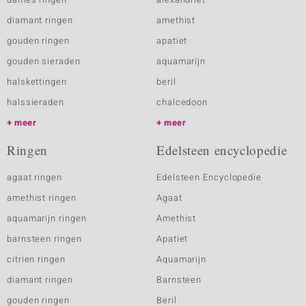
diamant ringen
amethist
gouden ringen
apatiet
gouden sieraden
aquamarijn
halskettingen
beril
halssieraden
chalcedoon
meer
meer
Ringen
Edelsteen encyclopedie
agaat ringen
Edelsteen Encyclopedie
amethist ringen
Agaat
aquamarijn ringen
Amethist
barnsteen ringen
Apatiet
citrien ringen
Aquamarijn
diamant ringen
Barnsteen
gouden ringen
Beril