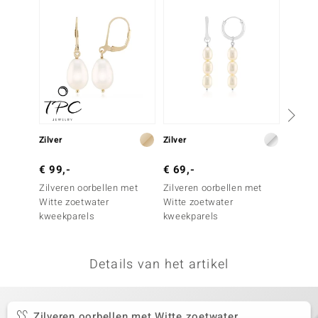
remonti
remonti
uwelo
 Gems
NO Collection
Zilver
Zilver
Zilver
va
€ 99,-
€ 69,-
€ 69,
Zilveren oorbellen met
Zilveren oorbellen met
Zilver
Witte zoetwater
Witte zoetwater
Witte 
kweekparels
kweekparels
Details van het artikel
Minerale
Zilveren oorbellen met Witte zoetwater