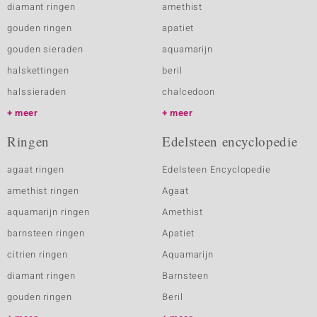
diamant ringen
amethist
gouden ringen
apatiet
gouden sieraden
aquamarijn
halskettingen
beril
halssieraden
chalcedoon
meer
meer
Ringen
Edelsteen encyclopedie
agaat ringen
Edelsteen Encyclopedie
amethist ringen
Agaat
aquamarijn ringen
Amethist
barnsteen ringen
Apatiet
citrien ringen
Aquamarijn
diamant ringen
Barnsteen
gouden ringen
Beril