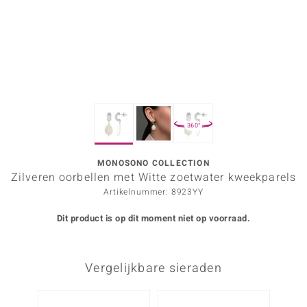
ana
Prince Designs
o
360°
Chic
d in Berlin
MONOSONO COLLECTION
Zilveren oorbellen met Witte zoetwater kweekparels
insell
Artikelnummer: 8923YY
n Vogue
Dit product is op dit moment niet op voorraad.
e in Italy
Vergelijkbare sieraden
o Paraíso
izen
-26%