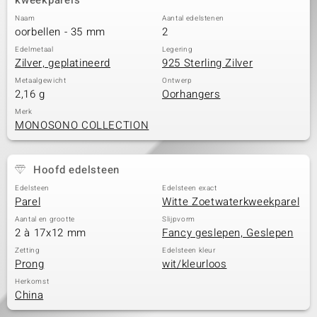
kweekparels
Naam
Aantal edelstenen
oorbellen - 35 mm
2
Edelmetaal
Legering
Zilver, geplatineerd
925 Sterling Zilver
Metaalgewicht
Ontwerp
2,16 g
Oorhangers
Merk
MONOSONO COLLECTION
Hoofd edelsteen
Edelsteen
Edelsteen exact
Parel
Witte Zoetwaterkweekparel
Aantal en grootte
Slijpvorm
2 à 17x12 mm
Fancy geslepen, Geslepen
Zetting
Edelsteen kleur
Prong
wit/kleurloos
Herkomst
China