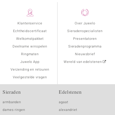
Klantenservice
Over Juwelo
Echtheidscertificaat
Sieradenspecialisten
Welkomstpakket
Presentatoren
Deelname winspelen
Sieradenprogramma
Ringmaten
Nieuwsbrief
Juwelo App
Wereld van edelstenen
Verzending en retouren
Veelgestelde vragen
Sieraden
Edelstenen
armbanden
agaat
dames ringen
alexandriet