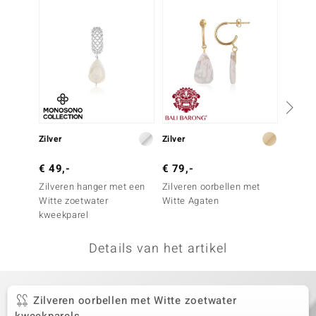
remonti
remonti
uwelo
 Gems
NO Collection
Zilver
Zilver
Zilver
va
€ 49,-
€ 79,-
€ 299
Zilveren hanger met een
Zilveren oorbellen met
Zilver
Witte zoetwater
Witte Agaten
parelm
kweekparel
Details van het artikel
Minerale
Zilveren oorbellen met Witte zoetwater