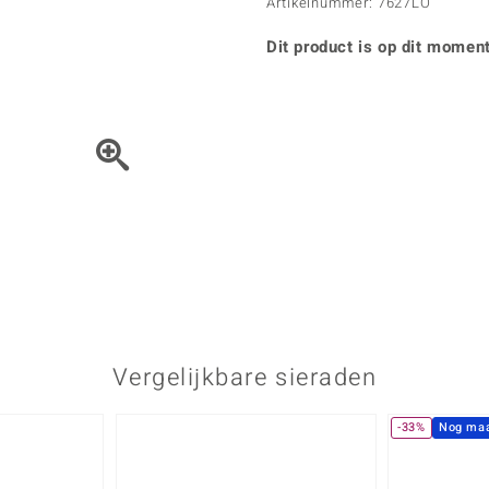
Parel
Kwarts
Artikelnummer: 7627LO
♦ Zilveren ringen
Vitale Minerale
Topaas
Turkoo
♦ Zilveren oorbellen
Dit product is op dit moment
♦ Zilveren hangers
♦ Zilveren armbanden
♦ Zilveren kettingen
Blauw
Groen
Het sieraad kunt u met de 
Platina sieraden
Vergelijkbare sieraden
-33%
Nog maa