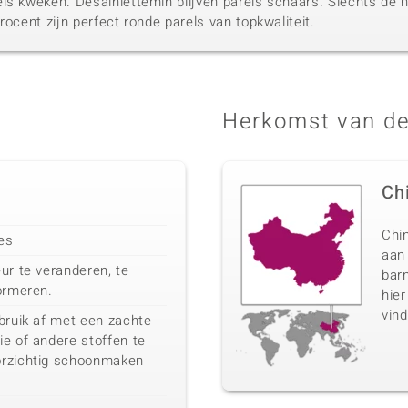
ls kweken. Desalniettemin blijven parels schaars. Slechts de h
rocent zijn perfect ronde parels van topkwaliteit.
Herkomst van de
Ch
Chin
ies
aan
ur te veranderen, te
barn
ormeren.
hier
vind
bruik af met een zachte
e of andere stoffen te
orzichtig schoonmaken