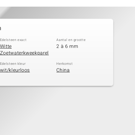
n
Edelsteen exact
Aantal en grootte
Witte
2 à 6 mm
Zoetwaterkweekparel
Edelsteen kleur
Herkomst
wit/kleurloos
China