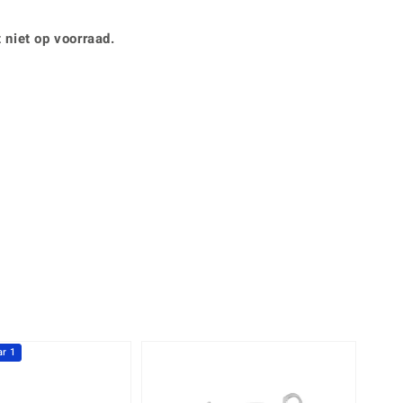
Rhodoliet
Sieraden in varianten
is
Toermalijn
Ringmaten
 niet op voorraad.
360° interactief
Geel
muis bewegen en van verschillende kanten bekijken.
r 1