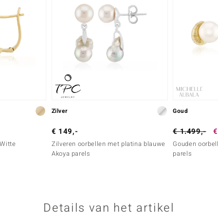
Zilver
Goud
€ 149,-
€ 1.499,-
€
 Witte
Zilveren oorbellen met platina blauwe
Gouden oorbell
s
Akoya parels
parels
Details van het artikel