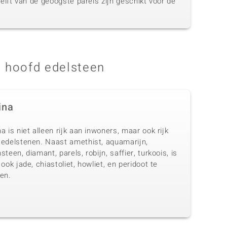
elft van de geoogste parels zijn geschikt voor de
 hoofd edelsteen
ina
a is niet alleen rijk aan inwoners, maar ook rijk
 edelstenen. Naast amethist, aquamarijn,
steen, diamant, parels, robijn, saffier, turkoois, is
 ook jade, chiastoliet, howliet, en peridoot te
en.