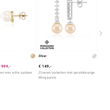
Zilver
Zilver
 999,-
€ 149,-
€ 99,
en met witte zuidzee
Zilveren oorbellen met perzikkleurige
Zilver
Ming parels
zoetwa