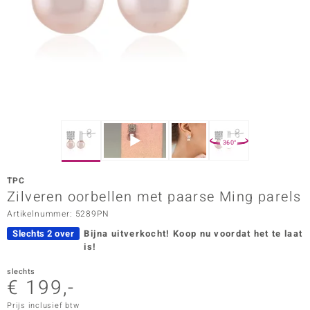
ana
Prince Designs
o
Chic
360°
d in Berlin
TPC
insell
Zilveren oorbellen met paarse Ming parels
Artikelnummer: 5289PN
n Vogue
Slechts 2 over
Bijna uitverkocht!
Koop nu voordat het te laat
e in Italy
is!
o Paraíso
slechts
€ 199,-
izen
Prijs inclusief btw