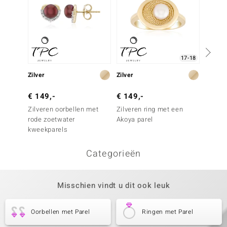
17-18
Zilver
Zilver
Zilver
€ 149,-
€ 149,-
€ 149
Zilveren oorbellen met
Zilveren ring met een
Zilver
rode zoetwater
Akoya parel
paarse
kweekparels
Categorieën
Misschien vindt u dit ook leuk
Oorbellen met Parel
Ringen met Parel