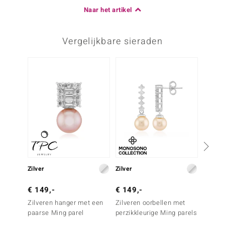
Zetting
Herkomst
Naar het artikel
Prong
Brazilië
Vergelijkbare sieraden
Derde edelsteen
Edelsteen exact
Aantal en grootte
-34%
Witte Topaas
20 à 1,5 mm
Karaatgewicht som
Slijpvorm
0,32 ct
Rond geslepen
Zetting
Herkomst
Prong
Brazilië
Zilver
Zilver
Zilver
€ 149,-
€ 149,-
€ 149
Zilveren hanger met een
Zilveren oorbellen met
Zilver
paarse Ming parel
perzikkleurige Ming parels
Witte 
kweekp