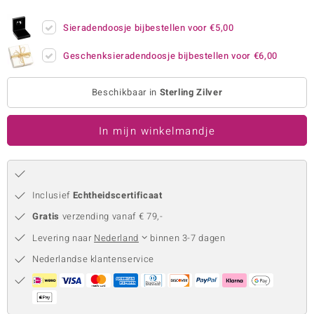
remonti
Sieradendoosje bijbestellen voor
€5,00
remonti
Geschenksieradendoosje bijbestellen voor
€6,00
uwelo
Beschikbaar in
Sterling Zilver
 Gems
In mijn winkelmandje
NO Collection
va
Inclusief
Echtheidscertificaat
Gratis
verzending vanaf € 79,-
Levering naar
Nederland
binnen 3-7 dagen
Nederlandse klantenservice
Minerale