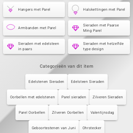
Hangers met Parel
Halskettingen met Parel
Sieraden met Paarse
Armbanden met Parel
Ming Parel
Sieraden met edelsteen
Sieraden met hetzelfde
in paars
type design
Categorieën van dit item
Edelstenen Sieraden
Edelsteen Sieraden
Oorbellen met edelstenen
Parel sieraden
Zilveren Sieraden
Parel Oorbellen
Zilveren Oorbellen
Valentijnsdag
Geboortestenen van Juni
Ohrstecker