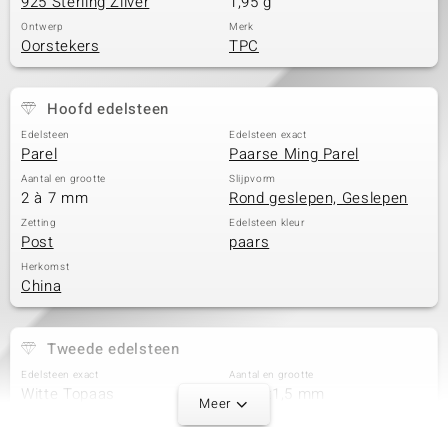
925 Sterling Zilver
1,95 g
Ontwerp
Merk
Oorstekers
TPC
Hoofd edelsteen
Edelsteen
Edelsteen exact
Parel
Paarse Ming Parel
Aantal en grootte
Slijpvorm
2 à 7 mm
Rond geslepen, Geslepen
Zetting
Edelsteen kleur
Post
paars
Herkomst
China
Tweede edelsteen
Edelsteen exact
Aantal en grootte
Witte Topaas
6 à 3x1,5 mm
Meer
Karaatgewicht som
Slijpvorm
0,348 ct
Baguette Treppenschliff