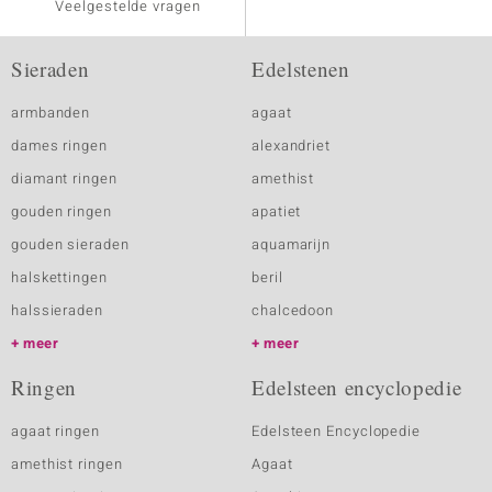
Veelgestelde vragen
Sieraden
Edelstenen
armbanden
agaat
dames ringen
alexandriet
diamant ringen
amethist
gouden ringen
apatiet
gouden sieraden
aquamarijn
halskettingen
beril
halssieraden
chalcedoon
meer
meer
Ringen
Edelsteen encyclopedie
agaat ringen
Edelsteen Encyclopedie
amethist ringen
Agaat