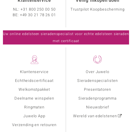
Klantenservice
Veilig inkopen doen
NL:
+31 800 250 00 50
Trustpilot Koopbescherming
BE:
+49 30 21 78 26 01
Uw online edelsteen sieradenspecialist voor echte edelsteen sieraden
met certificaat
Klantenservice
Over Juwelo
Echtheidscertificaat
Sieradenspecialisten
Welkomstpakket
Presentatoren
Deelname winspelen
Sieradenprogramma
Ringmaten
Nieuwsbrief
Juwelo App
Wereld van edelstenen
Verzending en retouren