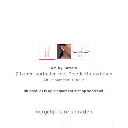
ana
Prince Designs
o
360°
Chic
d in Berlin
KM by Juwelo
Zilveren oorbellen met Perzik Maanstenen
insell
Artikelnummer: 1185IM
n Vogue
Dit product is op dit moment niet op voorraad.
e in Italy
Vergelijkbare sieraden
o Paraíso
izen