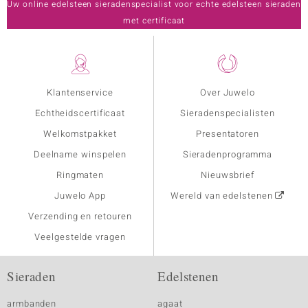
Uw online edelsteen sieradenspecialist voor echte edelsteen sieraden
met certificaat
Klantenservice
Over Juwelo
Echtheidscertificaat
Sieradenspecialisten
Welkomstpakket
Presentatoren
Deelname winspelen
Sieradenprogramma
Ringmaten
Nieuwsbrief
Juwelo App
Wereld van edelstenen
Verzending en retouren
Veelgestelde vragen
Sieraden
Edelstenen
armbanden
agaat