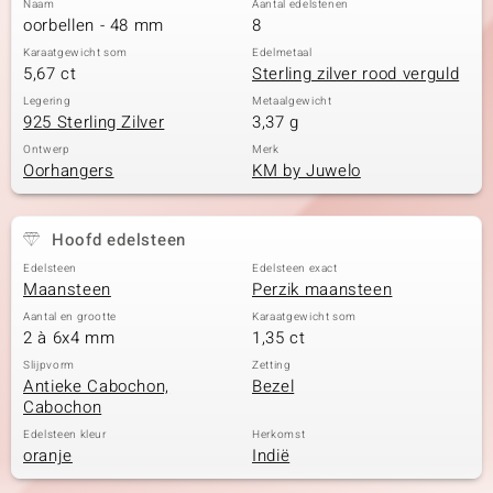
Naam
Aantal edelstenen
oorbellen - 48 mm
8
Karaatgewicht som
Edelmetaal
5,67 ct
Sterling zilver rood verguld
Legering
Metaalgewicht
925 Sterling Zilver
3,37 g
Ontwerp
Merk
Oorhangers
KM by Juwelo
Hoofd edelsteen
Edelsteen
Edelsteen exact
Maansteen
Perzik maansteen
Aantal en grootte
Karaatgewicht som
2 à 6x4 mm
1,35 ct
Slijpvorm
Zetting
Antieke Cabochon,
Bezel
Cabochon
Edelsteen kleur
Herkomst
oranje
Indië