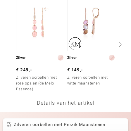
remonti
remonti
uwelo
 Gems
NO Collection
Zilver
Zilver
Zilver
va
€ 249,-
€ 149,-
€ 199
Zilveren oorbellen met
Zilveren oorbellen met
Zilver
roze opalen (de Melo
witte maanstenen
amethi
Essence)
Details van het artikel
Minerale
Zilveren oorbellen met Perzik Maanstenen