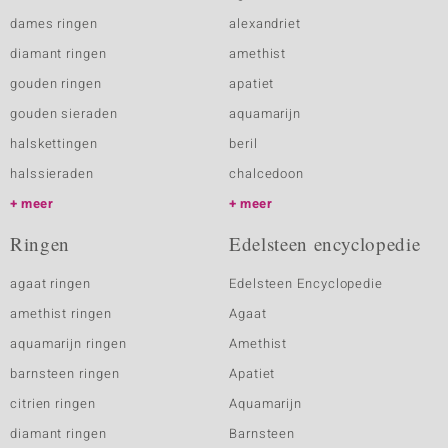
dames ringen
alexandriet
diamant ringen
amethist
gouden ringen
apatiet
gouden sieraden
aquamarijn
halskettingen
beril
halssieraden
chalcedoon
meer
meer
Ringen
Edelsteen encyclopedie
agaat ringen
Edelsteen Encyclopedie
amethist ringen
Agaat
aquamarijn ringen
Amethist
barnsteen ringen
Apatiet
citrien ringen
Aquamarijn
diamant ringen
Barnsteen