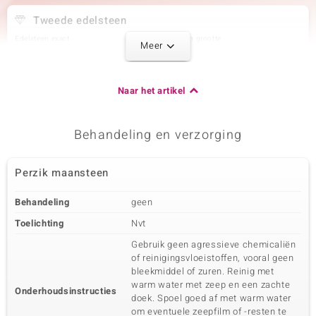
Tweede edelsteen
Edelsteen exact
Aantal en grootte
Meer
Witte maansteen
4 à 6x3 mm
Karaatgewicht som
Slijpvorm
2,52 ct
Baguette Cabochon
Naar het artikel
Zetting
Herkomst
Bezel
Indië
Behandeling en verzorging
Derde edelsteen
Perzik maansteen
Edelsteen exact
Aantal en grootte
Chocolade Maansteen
2 à 6 mm
Behandeling
geen
Karaatgewicht som
Slijpvorm
1,8 ct
Triljant cabochon
Toelichting
Nvt
Zetting
Herkomst
Gebruik geen agressieve chemicaliën
Bezel
Indië
of reinigingsvloeistoffen, vooral geen
bleekmiddel of zuren. Reinig met
warm water met zeep en een zachte
Onderhoudsinstructies
doek. Spoel goed af met warm water
om eventuele zeepfilm of -resten te