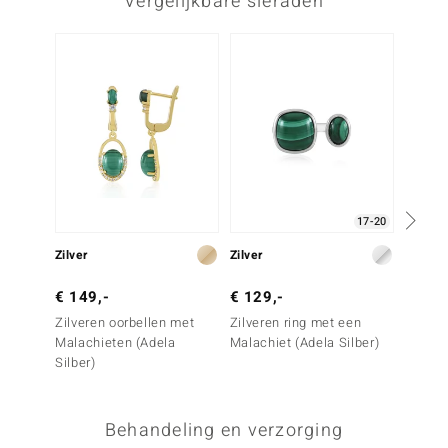
Vergelijkbare sieraden
17-20
Zilver
Zilver
Zilver
€ 149,-
€ 129,-
€ 199
Zilveren oorbellen met
Zilveren ring met een
Zilver
Malachieten (Adela
Malachiet (Adela Silber)
Mosag
Silber)
Behandeling en verzorging