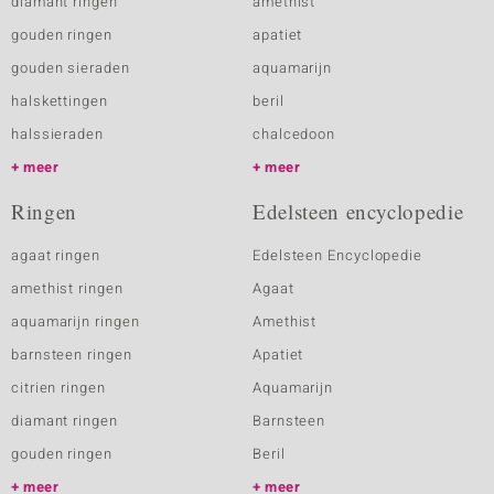
diamant ringen
amethist
gouden ringen
apatiet
gouden sieraden
aquamarijn
halskettingen
beril
halssieraden
chalcedoon
meer
meer
Ringen
Edelsteen encyclopedie
agaat ringen
Edelsteen Encyclopedie
amethist ringen
Agaat
aquamarijn ringen
Amethist
barnsteen ringen
Apatiet
citrien ringen
Aquamarijn
diamant ringen
Barnsteen
gouden ringen
Beril
meer
meer