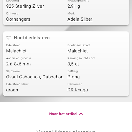
Legering
Metaalgewicht
925 Sterling Zilver
2,91 g
Ontwerp
Merk
Oorhangers
Adela Silber
Hoofd edelsteen
Edelsteen
Edelsteen exact
Malachiet
Malachiet
Aantal en grootte
Karaatgewicht som
2 à 8x6 mm
3,5 ct
Slijpvorm
Zetting
Ovaal Cabochon, Cabochon
Prong
Edelsteen kleur
Herkomst
groen
DR Kongo
Naar het artikel