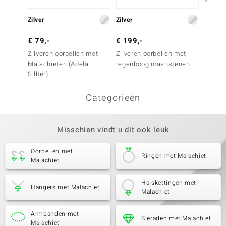
Zilver
Zilver
Zilver
€ 79,-
€ 199,-
€ 79,
Zilveren oorbellen met
Zilveren oorbellen met
Zilver
Malachieten (Adela
regenboog maanstenen
witte 
Silber)
Categorieën
Misschien vindt u dit ook leuk
Oorbellen met
Ringen met Malachiet
Malachiet
Halskettingen met
Hangers met Malachiet
Malachiet
Armbanden met
Sieraden met Malachiet
Malachiet