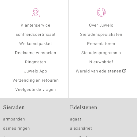
Klantenservice
Over Juwelo
Echtheidscertificaat
Sieradenspecialisten
Welkomstpakket
Presentatoren
Deelname winspelen
Sieradenprogramma
Ringmaten
Nieuwsbrief
Juwelo App
Wereld van edelstenen
Verzending en retouren
Veelgestelde vragen
Sieraden
Edelstenen
armbanden
agaat
dames ringen
alexandriet