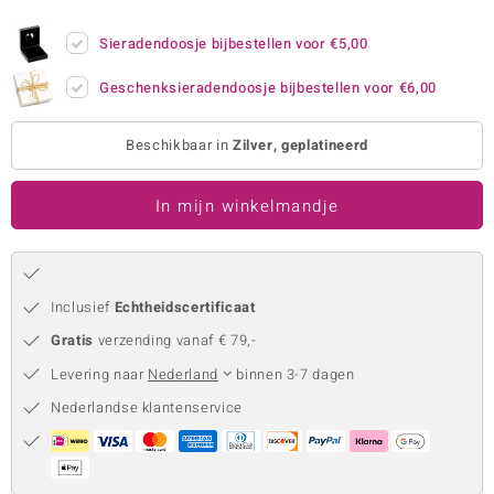
remonti
Sieradendoosje bijbestellen voor
€5,00
remonti
Geschenksieradendoosje bijbestellen voor
€6,00
uwelo
Beschikbaar in
Zilver, geplatineerd
 Gems
In mijn winkelmandje
NO Collection
va
Inclusief
Echtheidscertificaat
Gratis
verzending vanaf € 79,-
Levering naar
Nederland
binnen 3-7 dagen
Nederlandse klantenservice
Minerale