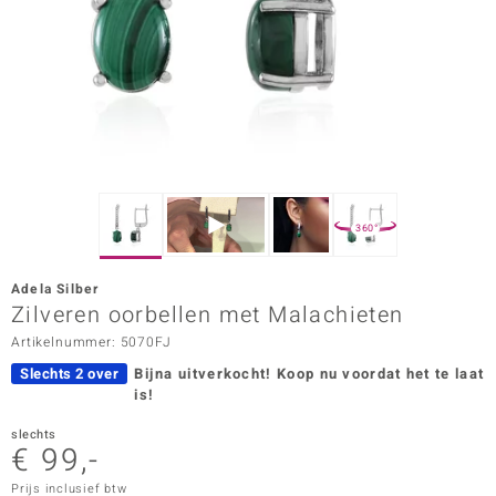
ana
Prince Designs
o
Chic
360°
d in Berlin
Adela Silber
insell
Zilveren oorbellen met Malachieten
Artikelnummer: 5070FJ
n Vogue
Slechts 2 over
Bijna uitverkocht!
Koop nu voordat het te laat
e in Italy
is!
o Paraíso
slechts
€ 99,-
izen
Prijs inclusief btw