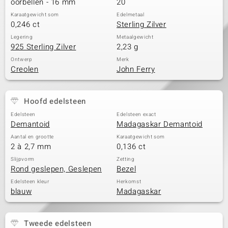
oorbellen - 16 mm
20
Karaatgewicht som
Edelmetaal
0,246 ct
Sterling Zilver
Legering
Metaalgewicht
925 Sterling Zilver
2,23 g
Ontwerp
Merk
Creolen
John Ferry
Hoofd edelsteen
Edelsteen
Edelsteen exact
Demantoid
Madagaskar Demantoid
Aantal en grootte
Karaatgewicht som
2 à 2,7 mm
0,136 ct
Slijpvorm
Zetting
Rond geslepen, Geslepen
Bezel
Edelsteen kleur
Herkomst
blauw
Madagaskar
Tweede edelsteen