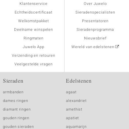
Klantenservice
Over Juwelo
Echtheidscertificaat
Sieradenspecialisten
Welkomstpakket
Presentatoren
Deelname winspelen
Sieradenprogramma
Ringmaten
Nieuwsbrief
Juwelo App
Wereld van edelstenen
Verzending en retouren
Veelgestelde vragen
Sieraden
Edelstenen
armbanden
agaat
dames ringen
alexandriet
diamant ringen
amethist
gouden ringen
apatiet
gouden sieraden
aquamarijn