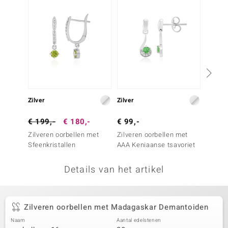
remonti
remonti
uwelo
 Gems
NO Collection
Zilver
Zilver
Zilver
va
€ 199,-
€ 180,-
€ 99,-
€ 99,
Zilveren oorbellen met
Zilveren oorbellen met
Zilver
Sfeenkristallen
AAA Keniaanse tsavoriet
zirkon
Details van het artikel
Minerale
Zilveren oorbellen met Madagaskar Demantoiden
Naam
Aantal edelstenen