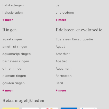
halskettingen
beril
halssieraden
chalcedoon
meer
meer
Ringen
Edelsteen encyclopedie
agaat ringen
Edelsteen Encyclopedie
amethist ringen
Agaat
aquamarijn ringen
Amethist
barnsteen ringen
Apatiet
citrien ringen
Aquamarijn
diamant ringen
Barnsteen
gouden ringen
Beril
meer
meer
Betaalmogelijkheden