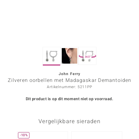
ana
Prince Designs
o
360°
Chic
d in Berlin
John Ferry
Zilveren oorbellen met Madagaskar Demantoiden
insell
Artikelnummer: 5211PP
n Vogue
Dit product is op dit moment niet op voorraad.
e in Italy
Vergelijkbare sieraden
o Paraíso
izen
-10%
-20%