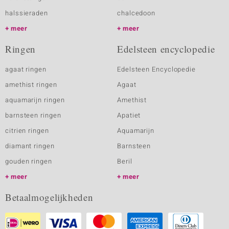
halssieraden
chalcedoon
meer
meer
Ringen
Edelsteen encyclopedie
agaat ringen
Edelsteen Encyclopedie
amethist ringen
Agaat
aquamarijn ringen
Amethist
barnsteen ringen
Apatiet
citrien ringen
Aquamarijn
diamant ringen
Barnsteen
gouden ringen
Beril
meer
meer
Betaalmogelijkheden