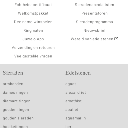
Echtheidscertificaat
Sieradenspecialisten
Welkomstpakket
Presentatoren
Deelname winspelen
Sieradenprogramma
Ringmaten
Nieuwsbrief
Juwelo App
Wereld van edelstenen
Verzending en retouren
Veelgestelde vragen
Sieraden
Edelstenen
armbanden
agaat
dames ringen
alexandriet
diamant ringen
amethist
gouden ringen
apatiet
gouden sieraden
aquamarijn
halskettingen
beril