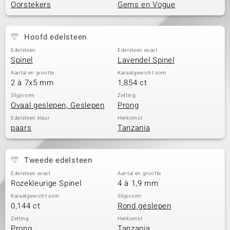
Oorstekers
Gems en Vogue
Hoofd edelsteen
Edelsteen
Edelsteen exact
Spinel
Lavendel Spinel
Aantal en grootte
Karaatgewicht som
2 à 7x5 mm
1,854 ct
Slijpvorm
Zetting
Ovaal geslepen, Geslepen
Prong
Edelsteen kleur
Herkomst
paars
Tanzania
Tweede edelsteen
Edelsteen exact
Aantal en grootte
Rozekleurige Spinel
4 à 1,9 mm
Karaatgewicht som
Slijpvorm
0,144 ct
Rond geslepen
Zetting
Herkomst
Prong
Tanzania