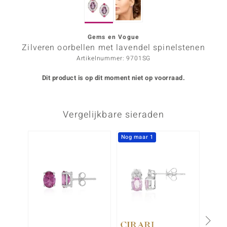
ana
Gems en Vogue
Zilveren oorbellen met lavendel spinelstenen
Prince Designs
Artikelnummer: 9701SG
o
Dit product is op dit moment niet op voorraad.
Chic
Vergelijkbare sieraden
d in Berlin
insell
Nog maar 1
n Vogue
e in Italy
o Paraíso
izen