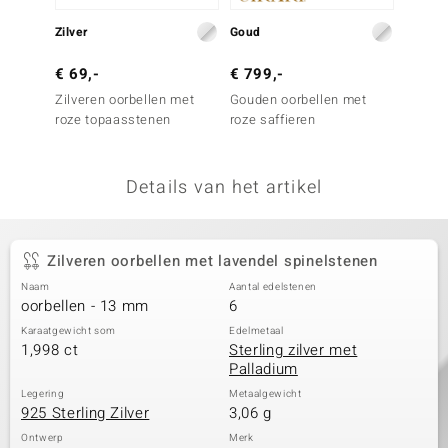
remonti
Zilver
Goud
Zilver
remonti
€ 69,-
€ 799,-
€ 399
Zilveren oorbellen met
Gouden oorbellen met
Zilver
uwelo
roze topaasstenen
roze saffieren
kunzie
 Gems
Details van het artikel
NO Collection
va
Zilveren oorbellen met lavendel spinelstenen
Naam
Aantal edelstenen
oorbellen - 13 mm
6
Karaatgewicht som
Edelmetaal
1,998 ct
Sterling zilver met
Palladium
Minerale
Legering
Metaalgewicht
925 Sterling Zilver
3,06 g
Ontwerp
Merk