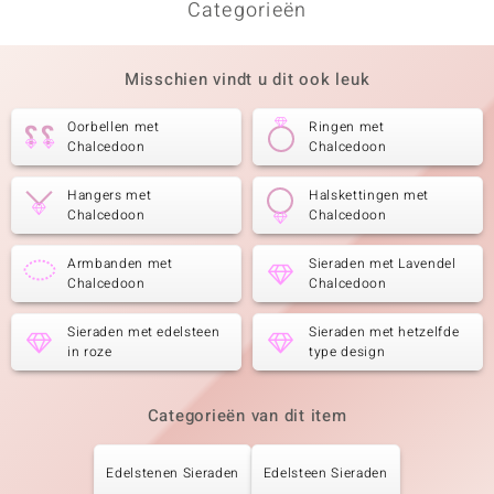
Categorieën
Misschien vindt u dit ook leuk
Oorbellen met
Ringen met
Chalcedoon
Chalcedoon
Hangers met
Halskettingen met
Chalcedoon
Chalcedoon
Armbanden met
Sieraden met Lavendel
Chalcedoon
Chalcedoon
Sieraden met edelsteen
Sieraden met hetzelfde
in roze
type design
Categorieën van dit item
Edelstenen Sieraden
Edelsteen Sieraden