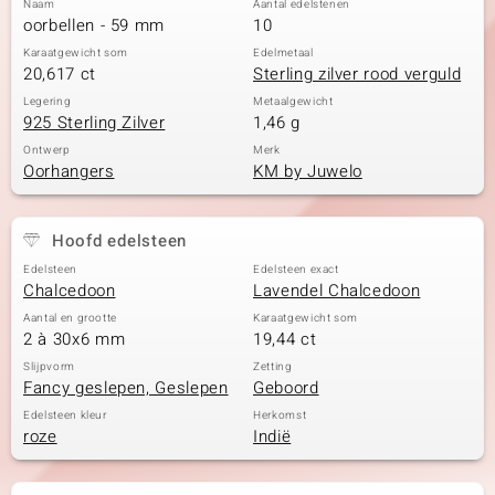
Naam
Aantal edelstenen
oorbellen - 59 mm
10
Karaatgewicht som
Edelmetaal
20,617 ct
Sterling zilver rood verguld
Legering
Metaalgewicht
925 Sterling Zilver
1,46 g
Ontwerp
Merk
Oorhangers
KM by Juwelo
Hoofd edelsteen
Edelsteen
Edelsteen exact
Chalcedoon
Lavendel Chalcedoon
Aantal en grootte
Karaatgewicht som
2 à 30x6 mm
19,44 ct
Slijpvorm
Zetting
Fancy geslepen, Geslepen
Geboord
Edelsteen kleur
Herkomst
roze
Indië