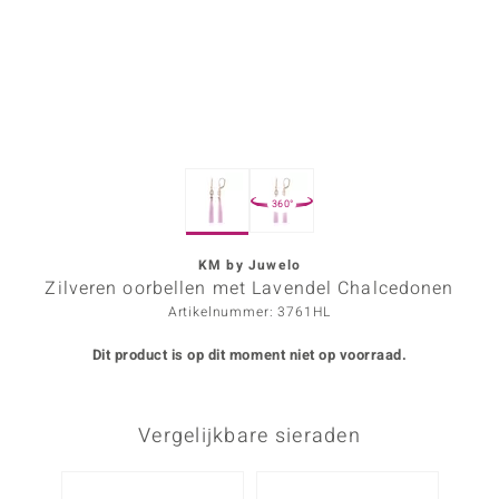
ana
Prince Designs
o
360°
Chic
d in Berlin
KM by Juwelo
Zilveren oorbellen met Lavendel Chalcedonen
insell
Artikelnummer: 3761HL
n Vogue
Dit product is op dit moment niet op voorraad.
e in Italy
Vergelijkbare sieraden
o Paraíso
izen
Nog m