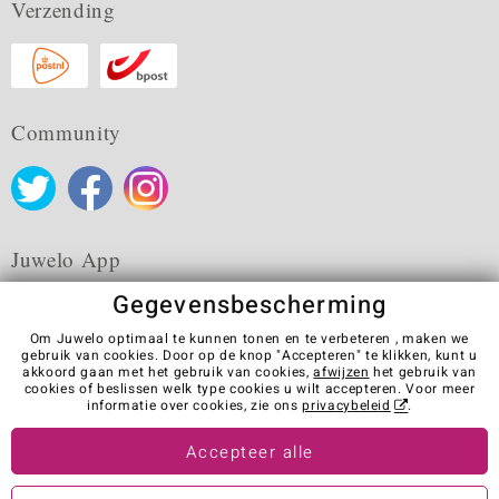
Verzending
Community
Juwelo App
Gegevensbescherming
Om Juwelo optimaal te kunnen tonen en te verbeteren , maken we
gebruik van cookies. Door op de knop "Accepteren" te klikken, kunt u
akkoord gaan met het gebruik van cookies,
afwijzen
het gebruik van
Algemene verkoopvoorwaarden
Privacybeleid
Cookies
cookies of beslissen welk type cookies u wilt accepteren. Voor meer
Colofon
Contact
Contract herroepen
informatie over cookies, zie ons
privacybeleid
.
Visit our stores in other countries:
Accepteer alle