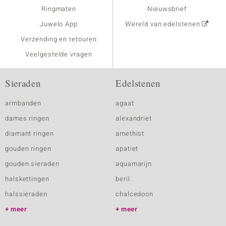
Ringmaten
Nieuwsbrief
Juwelo App
Wereld van edelstenen
Verzending en retouren
Veelgestelde vragen
Sieraden
Edelstenen
armbanden
agaat
dames ringen
alexandriet
diamant ringen
amethist
gouden ringen
apatiet
gouden sieraden
aquamarijn
halskettingen
beril
halssieraden
chalcedoon
meer
meer