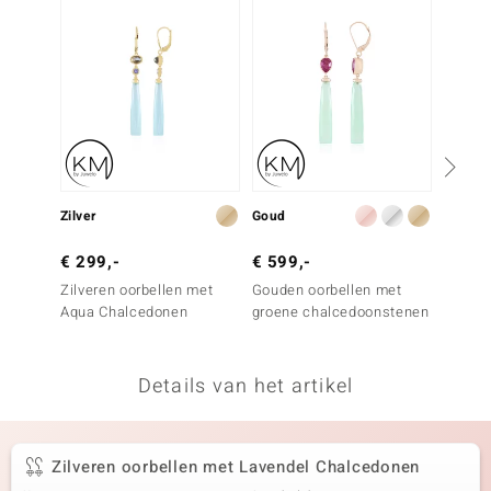
remonti
remonti
uwelo
 Gems
NO Collection
Zilver
Goud
Zilver
va
€ 299,-
€ 599,-
€ 299
Zilveren oorbellen met
Gouden oorbellen met
Zilver
Aqua Chalcedonen
groene chalcedoonstenen
carneo
Details van het artikel
Minerale
Zilveren oorbellen met Lavendel Chalcedonen