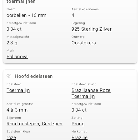
toermalijnen
Naam
Aantal edelstenen
oorbellen - 16 mm
4
Karaatgewicht som
Legering
0,34 ct
925 Sterling Zilver
Metaalgewicht
Ontwerp
2,3 g
Oorstekers
Merk
Pallanova
Hoofd edelsteen
Edelsteen
Edelsteen exact
Toermalijn
Braziliaanse Roze
Toermalijn
Aantal en grootte
Karaatgewicht som
4 à 3 mm
0,34 ct
Slijpvorm
Zetting
Rond geslepen, Geslepen
Prong
Edelsteen kleur
Herkomst
roze
Brazilië