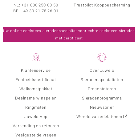
NL:
+31 800 250 00 50
Trustpilot Koopbescherming
BE:
+49 30 21 78 26 01
Uw online edelsteen sieradenspecialist voor echte edelsteen sieraden
met certificaat
Klantenservice
Over Juwelo
Echtheidscertificaat
Sieradenspecialisten
Welkomstpakket
Presentatoren
Deelname winspelen
Sieradenprogramma
Ringmaten
Nieuwsbrief
Juwelo App
Wereld van edelstenen
Verzending en retouren
Veelgestelde vragen