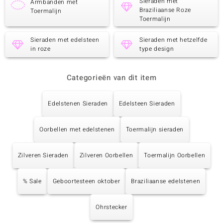
Sieraden met
Armbanden met
Braziliaanse Roze
Toermalijn
Toermalijn
Sieraden met edelsteen
Sieraden met hetzelfde
in roze
type design
Categorieën van dit item
Edelstenen Sieraden
Edelsteen Sieraden
Oorbellen met edelstenen
Toermalijn sieraden
Zilveren Sieraden
Zilveren Oorbellen
Toermalijn Oorbellen
% Sale
Geboortesteen oktober
Braziliaanse edelstenen
Ohrstecker