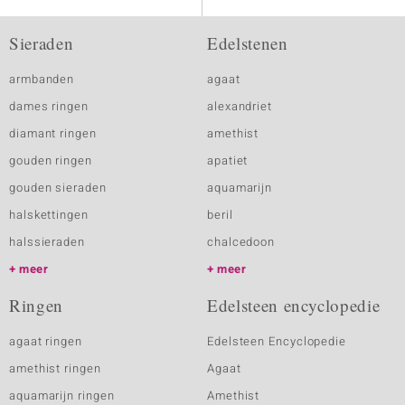
Sieraden
Edelstenen
armbanden
agaat
dames ringen
alexandriet
diamant ringen
amethist
gouden ringen
apatiet
gouden sieraden
aquamarijn
halskettingen
beril
halssieraden
chalcedoon
meer
meer
Ringen
Edelsteen encyclopedie
agaat ringen
Edelsteen Encyclopedie
amethist ringen
Agaat
aquamarijn ringen
Amethist