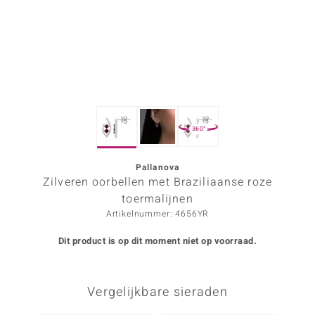
ana
Prince Designs
o
360°
Chic
d in Berlin
Pallanova
Zilveren oorbellen met Braziliaanse roze
insell
toermalijnen
Artikelnummer: 4656YR
n Vogue
Dit product is op dit moment niet op voorraad.
e in Italy
o Paraíso
Vergelijkbare sieraden
izen