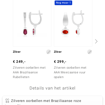
Nog maar 1
NIEU
remonti
remonti
uwelo
 Gems
NO Collection
Zilver
Zilver
Zilver
va
€ 249,-
€ 299,-
€ 149
Zilveren oorbellen met
Zilveren oorbellen met
Zilver
AAA Braziliaanse
AAA Mexicaanse vuur
Bemain
Rubellieten
opalen
Details van het artikel
Minerale
Zilveren oorbellen met Braziliaanse roze