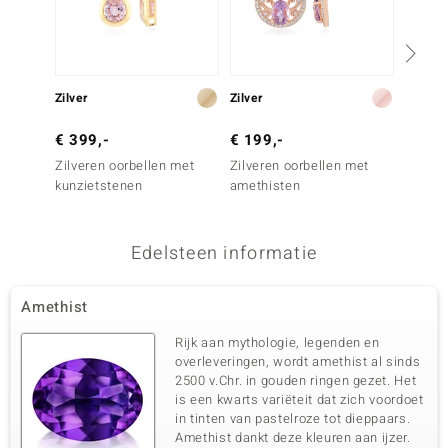
Zilver
Zilver
Goud
€ 399,-
€ 199,-
€ 1.4
Zilveren oorbellen met
Zilveren oorbellen met
Gouden
kunzietstenen
amethisten
Marrop
Edelsteen informatie
Amethist
Rijk aan mythologie, legenden en
overleveringen, wordt amethist al sinds
2500 v.Chr. in gouden ringen gezet. Het
is een kwarts variëteit dat zich voordoet
in tinten van pastelroze tot dieppaars.
Amethist dankt deze kleuren aan ijzer.