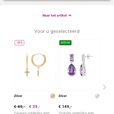
Naar het artikel
Voor u geselecteerd
-20%
NIEUW
Zilver
Zilver
Zilver
€ 49,-
€ 39,-
€ 149,-
€ 79,
Zilveren oorbellen met
Zilveren oorbellen met
Zilver