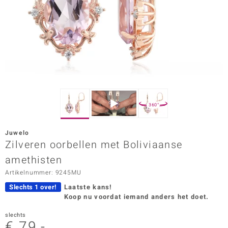
ana
Prince Designs
o
Chic
360°
d in Berlin
Juwelo
insell
Zilveren oorbellen met Boliviaanse
amethisten
n Vogue
Artikelnummer: 9245MU
e in Italy
Slechts 1 over!
Laatste kans!
Koop nu voordat iemand anders het doet.
o Paraíso
slechts
izen
€ 79,-