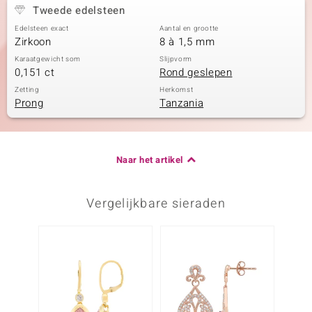
Tweede edelsteen
Edelsteen exact
Aantal en grootte
Zirkoon
8 à 1,5 mm
Karaatgewicht som
Slijpvorm
0,151 ct
Rond geslepen
Zetting
Herkomst
Prong
Tanzania
Naar het artikel
Vergelijkbare sieraden
Nog m