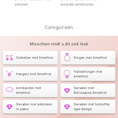
zirkonen
lavendel amethisten
rhodol
Categorieën
Misschien vindt u dit ook leuk
Oorbellen met Amethist
Ringen met Amethist
Halskettingen met
Hangers met Amethist
Amethist
Armbanden met
Sieraden met
Amethist
Boliviaanse Amethist
Sieraden met edelsteen
Sieraden met hetzelfde
in paars
type design