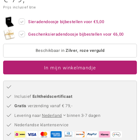
Prijs inclusief btw
remonti
remonti
Sieradendoosje bijbestellen voor
€5,00
uwelo
Geschenksieradendoosje bijbestellen voor
€6,00
 Gems
Beschikbaar in
Zilver, roze verguld
NO Collection
In mijn winkelmandje
va
Inclusief
Echtheidscertificaat
Gratis
verzending vanaf € 79,-
Levering naar
Nederland
binnen 3-7 dagen
Minerale
Nederlandse klantenservice