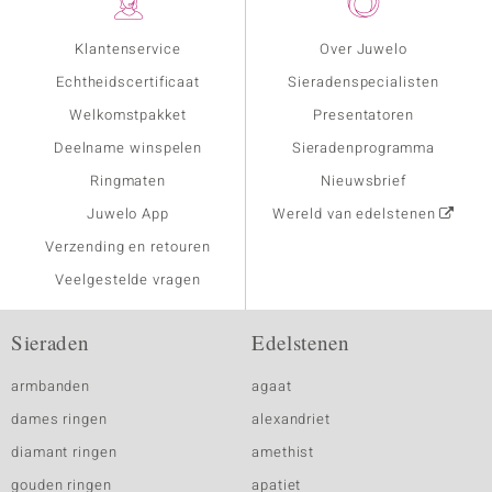
Klantenservice
Over Juwelo
Echtheidscertificaat
Sieradenspecialisten
Welkomstpakket
Presentatoren
Deelname winspelen
Sieradenprogramma
Ringmaten
Nieuwsbrief
Juwelo App
Wereld van edelstenen
Verzending en retouren
Veelgestelde vragen
Sieraden
Edelstenen
armbanden
agaat
dames ringen
alexandriet
diamant ringen
amethist
gouden ringen
apatiet