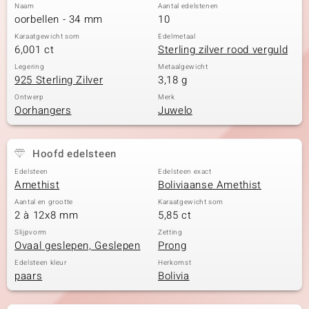
Naam
Aantal edelstenen
oorbellen - 34 mm
10
Karaatgewicht som
Edelmetaal
6,001 ct
Sterling zilver rood verguld
Legering
Metaalgewicht
925 Sterling Zilver
3,18 g
Ontwerp
Merk
Oorhangers
Juwelo
Hoofd edelsteen
Edelsteen
Edelsteen exact
Amethist
Boliviaanse Amethist
Aantal en grootte
Karaatgewicht som
2 à 12x8 mm
5,85 ct
Slijpvorm
Zetting
Ovaal geslepen, Geslepen
Prong
Edelsteen kleur
Herkomst
paars
Bolivia