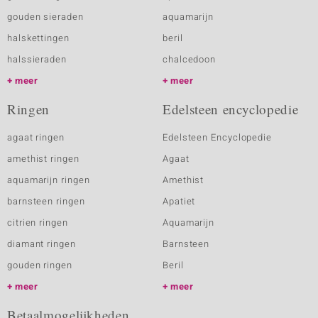
gouden sieraden
aquamarijn
halskettingen
beril
halssieraden
chalcedoon
meer
meer
Ringen
Edelsteen encyclopedie
agaat ringen
Edelsteen Encyclopedie
amethist ringen
Agaat
aquamarijn ringen
Amethist
barnsteen ringen
Apatiet
citrien ringen
Aquamarijn
diamant ringen
Barnsteen
gouden ringen
Beril
meer
meer
Betaalmogelijkheden