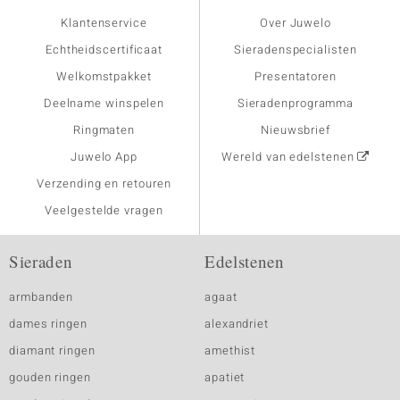
Klantenservice
Over Juwelo
Echtheidscertificaat
Sieradenspecialisten
Welkomstpakket
Presentatoren
Deelname winspelen
Sieradenprogramma
Ringmaten
Nieuwsbrief
Juwelo App
Wereld van edelstenen
Verzending en retouren
Veelgestelde vragen
Sieraden
Edelstenen
armbanden
agaat
dames ringen
alexandriet
diamant ringen
amethist
gouden ringen
apatiet