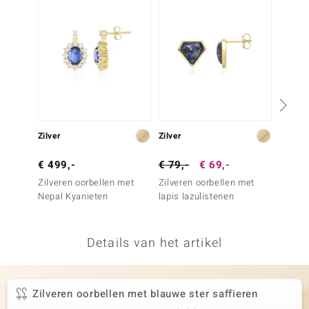
remonti
remonti
uwelo
 Gems
NO Collection
Zilver
Zilver
Goud
va
€ 499,-
€ 79,-
€ 69,-
€ 249
Zilveren oorbellen met
Zilveren oorbellen met
Gouden
Nepal Kyanieten
lapis lazulistenen
Blauwe
Details van het artikel
Minerale
Zilveren oorbellen met blauwe ster saffieren