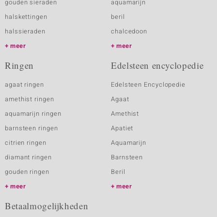
gouden sieraden
aquamarijn
halskettingen
beril
halssieraden
chalcedoon
meer
meer
Ringen
Edelsteen encyclopedie
agaat ringen
Edelsteen Encyclopedie
amethist ringen
Agaat
aquamarijn ringen
Amethist
barnsteen ringen
Apatiet
citrien ringen
Aquamarijn
diamant ringen
Barnsteen
gouden ringen
Beril
meer
meer
Betaalmogelijkheden