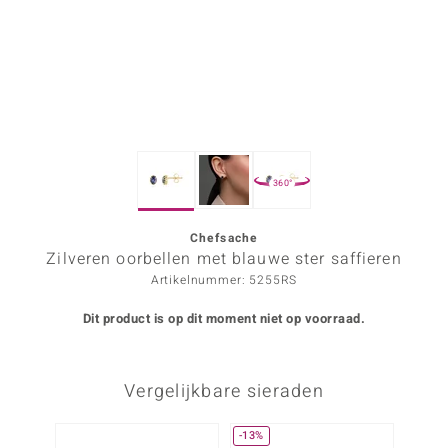
ana
Prince Designs
o
360°
Chic
d in Berlin
Chefsache
Zilveren oorbellen met blauwe ster saffieren
insell
Artikelnummer: 5255RS
n Vogue
Dit product is op dit moment niet op voorraad.
e in Italy
Vergelijkbare sieraden
o Paraíso
izen
-13%
Nog m