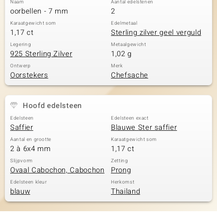
Naam
Aantal edelstenen
oorbellen - 7 mm
2
Karaatgewicht som
Edelmetaal
1,17 ct
Sterling zilver geel verguld
Legering
Metaalgewicht
925 Sterling Zilver
1,02 g
Ontwerp
Merk
Oorstekers
Chefsache
Hoofd edelsteen
Edelsteen
Edelsteen exact
Saffier
Blauwe Ster saffier
Aantal en grootte
Karaatgewicht som
2 à 6x4 mm
1,17 ct
Slijpvorm
Zetting
Ovaal Cabochon, Cabochon
Prong
Edelsteen kleur
Herkomst
blauw
Thailand