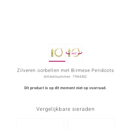
ana
Prince Designs
o
360°
Chic
d in Berlin
Zilveren oorbellen met Birmese Peridoots
Artikelnummer: 7966NC
insell
Dit product is op dit moment niet op voorraad.
n Vogue
e in Italy
Vergelijkbare sieraden
o Paraíso
izen