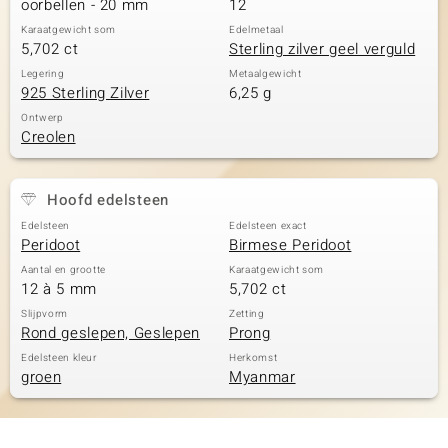
oorbellen - 20 mm
12
Karaatgewicht som
Edelmetaal
5,702 ct
Sterling zilver geel verguld
Legering
Metaalgewicht
925 Sterling Zilver
6,25 g
Ontwerp
Creolen
Hoofd edelsteen
Edelsteen
Edelsteen exact
Peridoot
Birmese Peridoot
Aantal en grootte
Karaatgewicht som
12 à 5 mm
5,702 ct
Slijpvorm
Zetting
Rond geslepen, Geslepen
Prong
Edelsteen kleur
Herkomst
groen
Myanmar