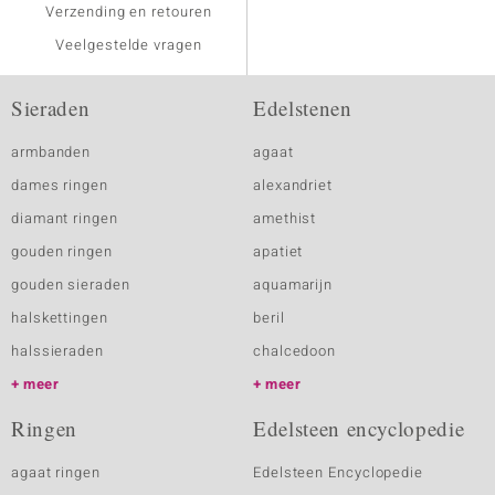
Verzending en retouren
Veelgestelde vragen
Sieraden
Edelstenen
armbanden
agaat
dames ringen
alexandriet
diamant ringen
amethist
gouden ringen
apatiet
gouden sieraden
aquamarijn
halskettingen
beril
halssieraden
chalcedoon
meer
meer
Ringen
Edelsteen encyclopedie
agaat ringen
Edelsteen Encyclopedie