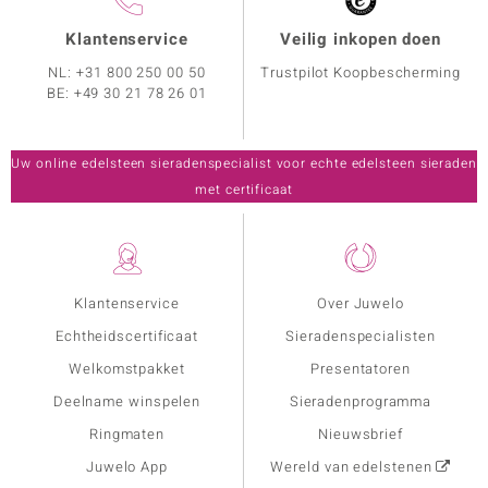
Klantenservice
Veilig inkopen doen
NL:
+31 800 250 00 50
Trustpilot Koopbescherming
BE:
+49 30 21 78 26 01
Uw online edelsteen sieradenspecialist voor echte edelsteen sieraden
met certificaat
Klantenservice
Over Juwelo
Echtheidscertificaat
Sieradenspecialisten
Welkomstpakket
Presentatoren
Deelname winspelen
Sieradenprogramma
Ringmaten
Nieuwsbrief
Juwelo App
Wereld van edelstenen