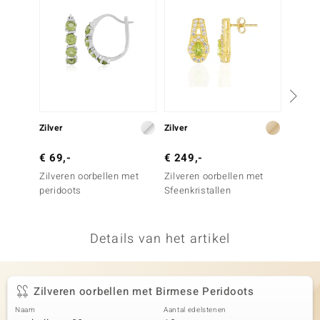
remonti
remonti
uwelo
 Gems
Zilver
Zilver
Goud
NO Collection
€ 69,-
€ 249,-
€ 1.4
va
Zilveren oorbellen met
Zilveren oorbellen met
Gouden
peridoots
Sfeenkristallen
Bruine
Details van het artikel
Minerale
Zilveren oorbellen met Birmese Peridoots
Naam
Aantal edelstenen