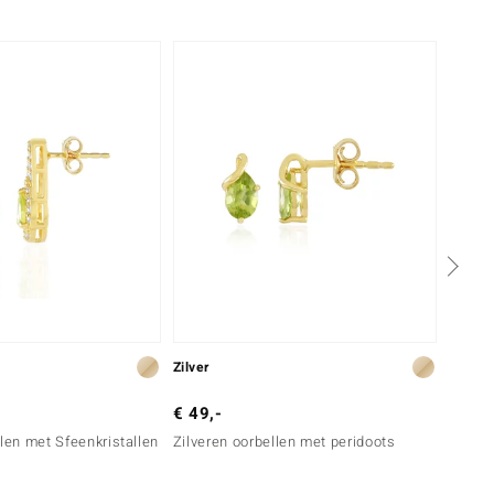
Nog m
Zilver
Goud
€ 49,-
€ 799
llen met Sfeenkristallen
Zilveren oorbellen met peridoots
Goude
perido