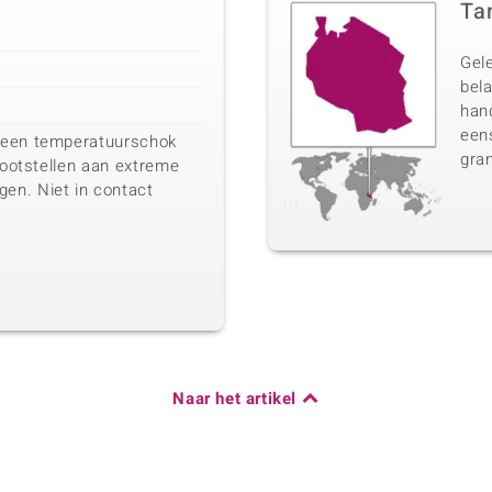
Ta
Gel
bela
han
eens
 een temperatuurschok
gran
blootstellen aan extreme
en. Niet in contact
Naar het artikel