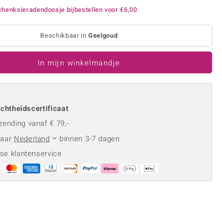
Rhodoliet
Sieraden in varianten
henksieradendoosje bijbestellen voor
€6,00
is
Toermalijn
Ringmaten
Beschikbaar in
Geelgoud
In mijn winkelmandje
Geel
chtheidscertificaat
zending vanaf € 79,-
naar
Nederland
binnen 3-7 dagen
se klantenservice