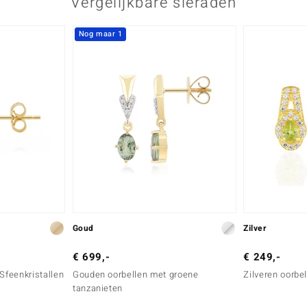
Vergelijkbare sieraden
Nog maar 1
Goud
Zilver
€ 699,-
€ 249,-
Sfeenkristallen
Gouden oorbellen met groene
Zilveren oorbe
tanzanieten