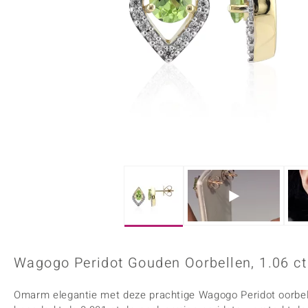
Onyx
Peridoot
Armbanden
Kralen sieraden
Custodana
Kunstreizen
Spinel
Tanzaniet
Accessoires
Bedels
Dagen
Mark Tremonti
Zirkoon
Sieradensets
Colliers
Edelstenen op kleur
Rood
Paars
Alle edelstenen
Wagogo Peridot Gouden Oorbellen, 1.06 ct
Omarm elegantie met deze prachtige Wagogo Peridot oorbell