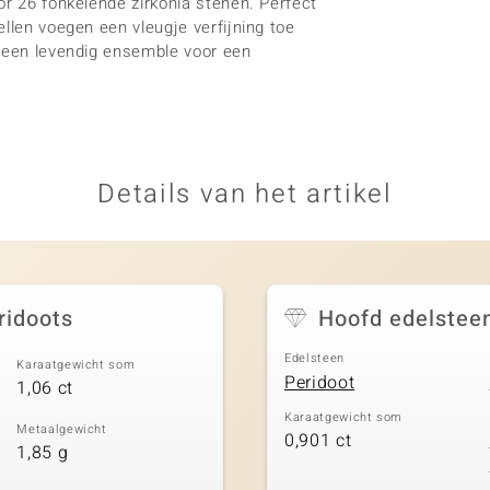
or 26 fonkelende zirkonia stenen. Perfect
llen voegen een vleugje verfijning toe
f een levendig ensemble voor een
Details van het artikel
ridoots
Hoofd edelstee
Edelsteen
Karaatgewicht som
Peridoot
1,06 ct
Karaatgewicht som
Metaalgewicht
0,901 ct
1,85 g