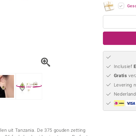
Parel
Kwarts
♦ Zilveren ringen
Vitale Minerale
Gesc
Topaas
Turkoo
♦ Zilveren oorbellen
♦ Zilveren hangers
♦ Zilveren armbanden
♦ Zilveren kettingen
Blauw
Groen
Platina sieraden
Inclusief
E
Gratis
ver
Levering 
360°
Nederland
en uit Tanzania. De 375 gouden zetting