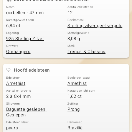
Naam
Aantal edelstenen
oorbellen - 47 mm
12
Karaatgewicht som
Edelmetaal
6,84 ct
Sterling zilver geel verguld
Legering
Metaalgewicht
925 Sterling Zilver
3,08 g
Ontwerp
Merk
Oorhangers
Trends & Classics
Hoofd edelsteen
Edelsteen
Edelsteen exact
Amethist
Amethist
Aantal en grootte
Karaatgewicht som
2 à 8x4 mm
1,62 ct
Slijpvorm
Zetting
Baguette geslepen,
Prong
Geslepen
Edelsteen kleur
Herkomst
paars
Brazilië