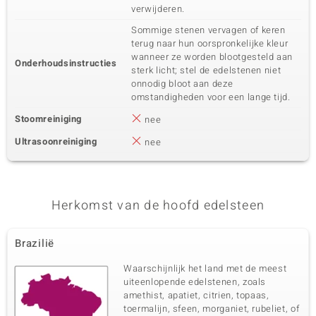
Karaatgewicht som
Slijpvorm
verwijderen.
0,54 ct
Rond geslepen
Sommige stenen vervagen of keren
Zetting
Herkomst
terug naar hun oorspronkelijke kleur
Prong
Brazilië
wanneer ze worden blootgesteld aan
Onderhoudsinstructies
sterk licht; stel de edelstenen niet
onnodig bloot aan deze
omstandigheden voor een lange tijd.
Stoomreiniging
nee
Ultrasoonreiniging
nee
Herkomst van de hoofd edelsteen
Brazilië
Waarschijnlijk het land met de meest
uiteenlopende edelstenen, zoals
amethist, apatiet, citrien, topaas,
toermalijn, sfeen, morganiet, rubeliet, of