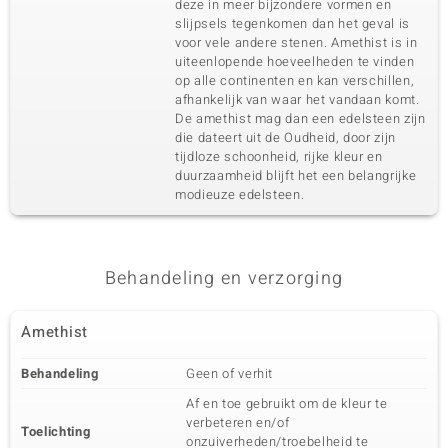
deze in meer bijzondere vormen en
Edelsteen exact
Aantal en grootte
slijpsels tegenkomen dan het geval is
Lavendel Amethist
2 à 7x3,5 mm
voor vele andere stenen. Amethist is in
uiteenlopende hoeveelheden te vinden
Karaatgewicht som
Slijpvorm
1,17 ct
op alle continenten en kan verschillen,
Baguette geslepen
afhankelijk van waar het vandaan komt.
Zetting
Herkomst
De amethist mag dan een edelsteen zijn
Prong
Brazilië
die dateert uit de Oudheid, door zijn
tijdloze schoonheid, rijke kleur en
duurzaamheid blijft het een belangrijke
Vijfde edelsteen
modieuze edelsteen.
Edelsteen exact
Aantal en grootte
Hemel blauwe Topaas
2 à 6x4 mm
Karaatgewicht som
Slijpvorm
Behandeling en verzorging
1,08 ct
Ovaal geslepen
Zetting
Herkomst
Prong
Brazilië
Amethist
Behandeling
Geen of verhit
Zesde edelsteen
Af en toe gebruikt om de kleur te
Edelsteen exact
Aantal en grootte
verbeteren en/of
Citrien
2 à 4 mm
Toelichting
onzuiverheden/troebelheid te