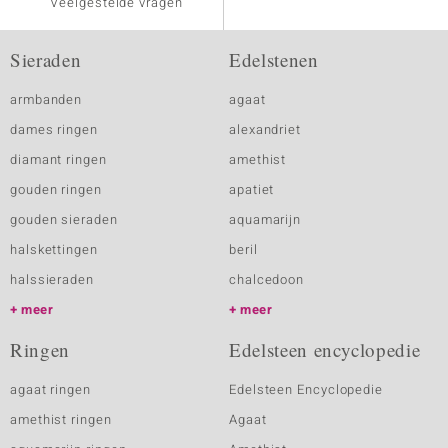
Veelgestelde vragen
Sieraden
Edelstenen
armbanden
agaat
dames ringen
alexandriet
diamant ringen
amethist
gouden ringen
apatiet
gouden sieraden
aquamarijn
halskettingen
beril
halssieraden
chalcedoon
meer
meer
Ringen
Edelsteen encyclopedie
agaat ringen
Edelsteen Encyclopedie
amethist ringen
Agaat