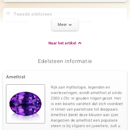
Tweede edelsteen
Edelsteen exact
Aantal en grootte
Meer
Lavendel Amethist
2 à 8x4 mm
Karaatgewicht som
Slijpvorm
0,99 ct
Markies geslepen
Naar het artikel
Zetting
Herkomst
Prong
Brazilië
Edelsteen informatie
Derde edelsteen
Amethist
Edelsteen exact
Aantal en grootte
Groene Amethist
2 à 7x5 mm
Rijk aan mythologie, legenden en
Karaatgewicht som
Slijpvorm
overleveringen, wordt amethist al sinds
1,44 ct
Druppel geslepen
2500 v.Chr. in gouden ringen gezet. Het
is een kwarts variëteit dat zich voordoet
Zetting
Herkomst
Prong
in tinten van pastelroze tot dieppaars.
Brazilië
Amethist dankt deze kleuren aan ijzer.
Aangezien de amethist een populaire
steen is bij slijpers en juweliers, zult u
Vierde edelsteen