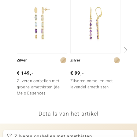
remonti
remonti
uwelo
 Gems
NO Collection
Zilver
Zilver
Zilver
va
€ 149,-
€ 99,-
€ 399
Zilveren oorbellen met
Zilveren oorbellen met
Zilver
groene amethisten (de
lavendel amethisten
Marokk
Melo Essence)
Details van het artikel
Minerale
Zilveren oorbellen met amethisten