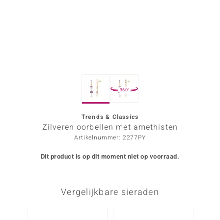
ana
Prince Designs
o
360°
Chic
d in Berlin
Trends & Classics
Zilveren oorbellen met amethisten
insell
Artikelnummer: 2277PY
n Vogue
Dit product is op dit moment niet op voorraad.
e in Italy
Vergelijkbare sieraden
o Paraíso
izen