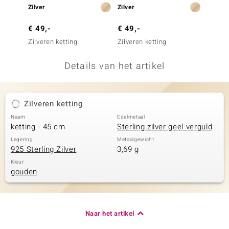
Zilver
Zilver
Zilver
remonti
€ 49,-
€ 49,-
€ 39,
remonti
Zilveren ketting
Zilveren ketting
Zilvere
uwelo
Details van het artikel
 Gems
NO Collection
Zilveren ketting
va
Naam
Edelmetaal
ketting - 45 cm
Sterling zilver geel verguld
Legering
Metaalgewicht
925 Sterling Zilver
3,69 g
Kleur
gouden
Minerale
Naar het artikel