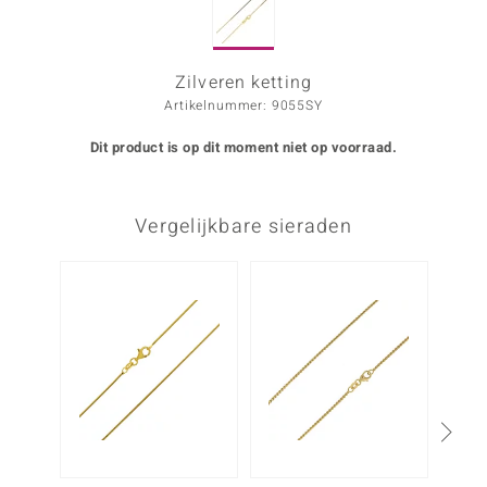
ana
Zilveren ketting
Artikelnummer: 9055SY
Prince Designs
Dit product is op dit moment niet op voorraad.
o
Chic
Vergelijkbare sieraden
d in Berlin
insell
n Vogue
e in Italy
o Paraíso
izen