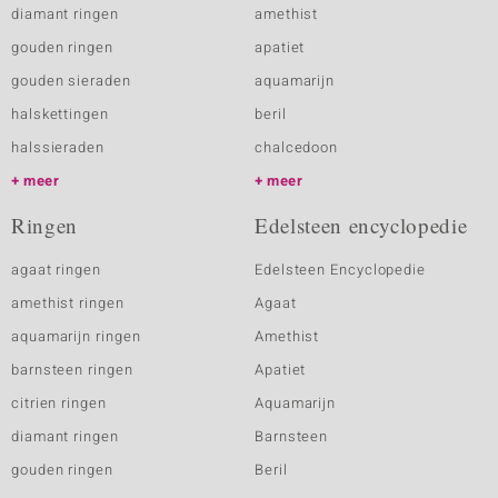
diamant ringen
amethist
gouden ringen
apatiet
gouden sieraden
aquamarijn
halskettingen
beril
halssieraden
chalcedoon
meer
meer
Ringen
Edelsteen encyclopedie
agaat ringen
Edelsteen Encyclopedie
amethist ringen
Agaat
aquamarijn ringen
Amethist
barnsteen ringen
Apatiet
citrien ringen
Aquamarijn
diamant ringen
Barnsteen
gouden ringen
Beril