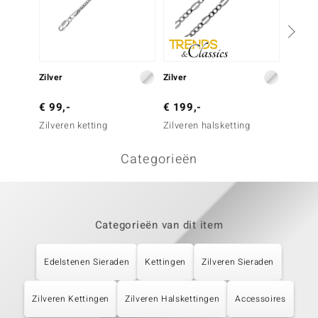
Zilver
Zilver
Zilver
€ 99,-
€ 199,-
€ 49,
Zilveren ketting
Zilveren halsketting
Zilvere
Categorieën
Categorieën van dit item
Edelstenen Sieraden
Kettingen
Zilveren Sieraden
Zilveren Kettingen
Zilveren Halskettingen
Accessoires