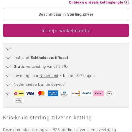
Ontdek uw ideale kettinglengte
remonti
Beschikbaar in
Sterling Zilver
remonti
In mijn winkelmandje
uwelo
 Gems
NO Collection
Inclusief
Echtheidscertificaat
Gratis
verzending vanaf € 79,-
va
Levering naar
Nederland
binnen 3-7 dagen
Nederlandse klantenservice
Minerale
Kris-kruis sterling zilveren ketting
Deze prachtige ketting van 925 sterling zilver is een veelzijdig