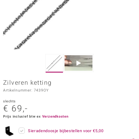
ana
Prince Designs
o
Chic
d in Berlin
Zilveren ketting
insell
Artikelnummer: 7439OY
n Vogue
slechts
€ 69,-
e in Italy
Prijs inclusief btw ex
Verzendkosten
o Paraíso
Sieradendoosje bijbestellen voor
€5,00
izen