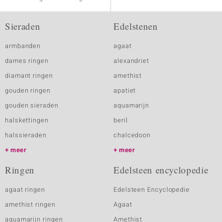
Sieraden
Edelstenen
armbanden
agaat
dames ringen
alexandriet
diamant ringen
amethist
gouden ringen
apatiet
gouden sieraden
aquamarijn
halskettingen
beril
halssieraden
chalcedoon
meer
meer
Ringen
Edelsteen encyclopedie
agaat ringen
Edelsteen Encyclopedie
amethist ringen
Agaat
aquamarijn ringen
Amethist