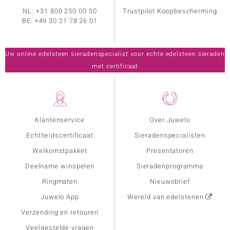
NL:
+31 800 250 00 50
Trustpilot Koopbescherming
BE:
+49 30 21 78 26 01
Uw online edelsteen sieradenspecialist voor echte edelsteen sieraden
met certificaat
Klantenservice
Over Juwelo
Echtheidscertificaat
Sieradenspecialisten
Welkomstpakket
Presentatoren
Deelname winspelen
Sieradenprogramma
Ringmaten
Nieuwsbrief
Juwelo App
Wereld van edelstenen
Verzending en retouren
Veelgestelde vragen