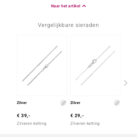
Naar het artikel
Vergelijkbare sieraden
Zilver
Zilver
Zilver
€ 39,-
€ 29,-
€ 39,
Zilveren ketting
Zilveren ketting
Zilvere