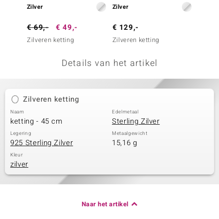
Zilver
Zilver
Zilver
remonti
€ 69,-
€ 49,-
€ 129,-
€ 49,
remonti
Zilveren ketting
Zilveren ketting
Zilvere
uwelo
Details van het artikel
 Gems
NO Collection
Zilveren ketting
va
Naam
Edelmetaal
ketting - 45 cm
Sterling Zilver
Legering
Metaalgewicht
925 Sterling Zilver
15,16 g
Kleur
zilver
Minerale
Naar het artikel