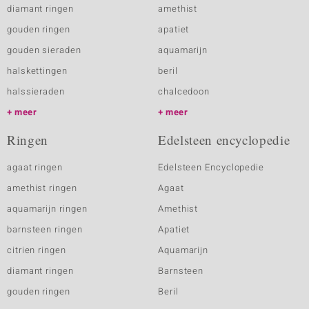
diamant ringen
amethist
gouden ringen
apatiet
gouden sieraden
aquamarijn
halskettingen
beril
halssieraden
chalcedoon
meer
meer
Ringen
Edelsteen encyclopedie
agaat ringen
Edelsteen Encyclopedie
amethist ringen
Agaat
aquamarijn ringen
Amethist
barnsteen ringen
Apatiet
citrien ringen
Aquamarijn
diamant ringen
Barnsteen
gouden ringen
Beril