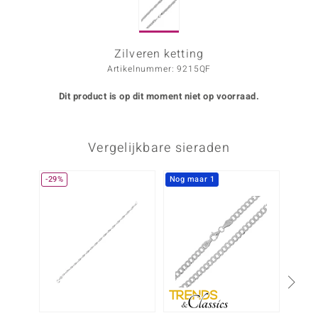
ana
Zilveren ketting
Artikelnummer: 9215QF
Prince Designs
Dit product is op dit moment niet op voorraad.
o
Chic
Vergelijkbare sieraden
d in Berlin
-29%
Nog maar 1
insell
n Vogue
e in Italy
o Paraíso
izen