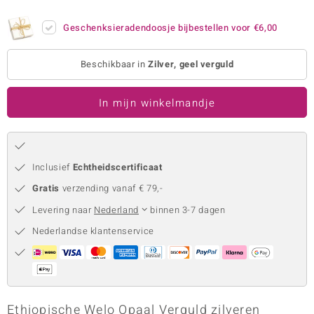
remonti
Geschenksieradendoosje bijbestellen voor
€6,00
remonti
Beschikbaar in
Zilver, geel verguld
uwelo
In mijn winkelmandje
 Gems
NO Collection
va
Inclusief
Echtheidscertificaat
Gratis
verzending vanaf € 79,-
Levering naar
Nederland
binnen 3-7 dagen
Nederlandse klantenservice
Minerale
Ethiopische Welo Opaal Verguld zilveren