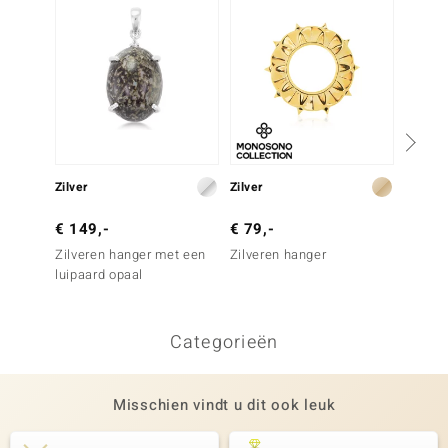
Zilver
Zilver
Zilver
€ 149,-
€ 79,-
€ 69,
Zilveren hanger met een
Zilveren hanger
Zilver
luipaard opaal
Welo-o
Categorieën
Misschien vindt u dit ook leuk