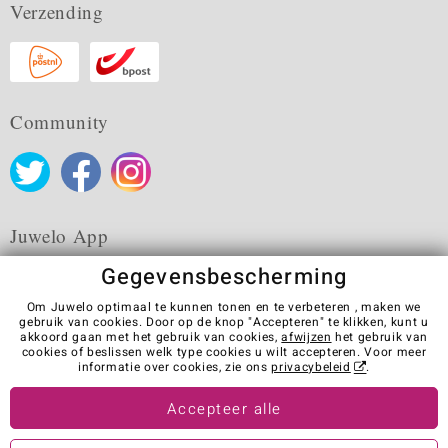
Verzending
Community
Juwelo App
Gegevensbescherming
Om Juwelo optimaal te kunnen tonen en te verbeteren , maken we
gebruik van cookies. Door op de knop "Accepteren" te klikken, kunt u
akkoord gaan met het gebruik van cookies,
afwijzen
het gebruik van
Algemene verkoopvoorwaarden
Privacybeleid
Cookies
cookies of beslissen welk type cookies u wilt accepteren. Voor meer
Colofon
Contact
Contract herroepen
informatie over cookies, zie ons
privacybeleid
.
Visit our stores in other countries:
Accepteer alle