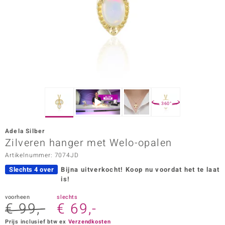
ana
Prince Designs
o
Chic
360°
d in Berlin
Adela Silber
insell
Zilveren hanger met Welo-opalen
Artikelnummer: 7074JD
n Vogue
Slechts 4 over
Bijna uitverkocht!
Koop nu voordat het te laat
e in Italy
is!
o Paraíso
voorheen
slechts
€ 99,-
€ 69,-
izen
Prijs inclusief btw ex
Verzendkosten