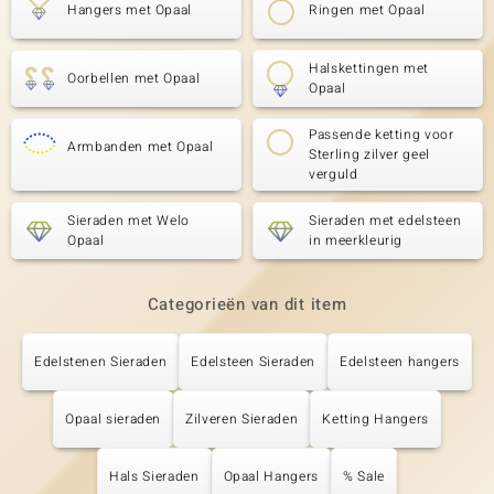
Hangers met Opaal
Ringen met Opaal
Halskettingen met
Oorbellen met Opaal
Opaal
Passende ketting voor
Armbanden met Opaal
Sterling zilver geel
verguld
Sieraden met Welo
Sieraden met edelsteen
Opaal
in meerkleurig
Categorieën van dit item
Edelstenen Sieraden
Edelsteen Sieraden
Edelsteen hangers
Opaal sieraden
Zilveren Sieraden
Ketting Hangers
Hals Sieraden
Opaal Hangers
% Sale