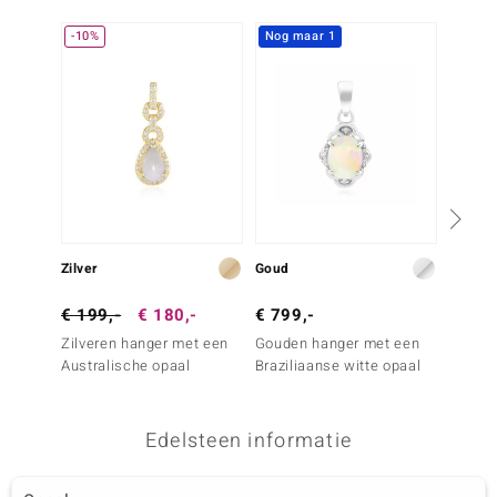
-10%
Nog maar 1
Zilver
Goud
Zilver
€ 199,-
€ 180,-
€ 799,-
€ 99,
Zilveren hanger met een
Gouden hanger met een
Zilver
Australische opaal
Braziliaanse witte opaal
een We
Silber)
Edelsteen informatie