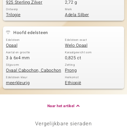
925 Sterling Zilver
2,72 g
Ontwerp
Merk
Trilogie
Adela Silber
Hoofd edelsteen
Edelsteen
Edelsteen exact
Opaal
Welo Opaal
Aantal en grootte
Karaatgewicht som
3 à 6x4 mm
0,825 ct
Slijpvorm
Zetting
Ovaal Cabochon, Cabochon
Prong
Edelsteen kleur
Herkomst
meerkleurig
Ethiopië
Naar het artikel
Vergelijkbare sieraden