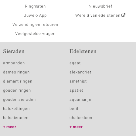
Ringmaten
Nieuwsbrief
Juwelo App
Wereld van edelstenen
Verzending en retouren
Veelgestelde vragen
Sieraden
Edelstenen
armbanden
agaat
dames ringen
alexandriet
diamant ringen
amethist
gouden ringen
apatiet
gouden sieraden
aquamarijn
halskettingen
beril
halssieraden
chalcedoon
meer
meer