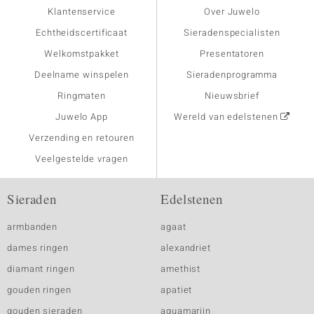
Klantenservice
Over Juwelo
Echtheidscertificaat
Sieradenspecialisten
Welkomstpakket
Presentatoren
Deelname winspelen
Sieradenprogramma
Ringmaten
Nieuwsbrief
Juwelo App
Wereld van edelstenen
Verzending en retouren
Veelgestelde vragen
Sieraden
Edelstenen
armbanden
agaat
dames ringen
alexandriet
diamant ringen
amethist
gouden ringen
apatiet
gouden sieraden
aquamarijn