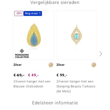
Vergelijkbare sieraden
-29%
Nog maar 1
Zilver
Zilver
Zilver
€ 69,-
€ 49,-
€ 99,-
€ 99,
Zilveren hanger met een
Zilveren hanger met een
Zilver
Blauwe chalcedoon
Sleeping Beauty Turkoois
Sleepi
(de Melo)
(Faszin
Edelsteen informatie