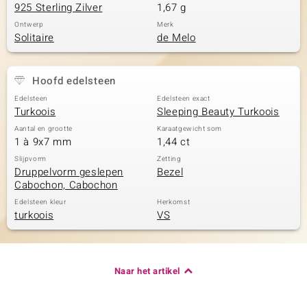
925 Sterling Zilver
1,67 g
Ontwerp
Merk
Solitaire
de Melo
Hoofd edelsteen
Edelsteen
Edelsteen exact
Turkoois
Sleeping Beauty Turkoois
Aantal en grootte
Karaatgewicht som
1 à 9x7 mm
1,44 ct
Slijpvorm
Zetting
Druppelvorm geslepen
Bezel
Cabochon, Cabochon
Edelsteen kleur
Herkomst
turkoois
VS
Naar het artikel