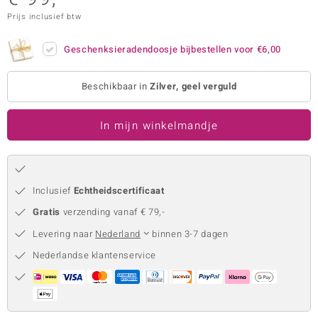
Prijs inclusief btw
remonti
remonti
Geschenksieradendoosje bijbestellen voor
€6,00
uwelo
Beschikbaar in
Zilver, geel verguld
 Gems
In mijn winkelmandje
NO Collection
va
Inclusief
Echtheidscertificaat
Gratis
verzending vanaf € 79,-
Levering naar
Nederland
binnen 3-7 dagen
Nederlandse klantenservice
Minerale