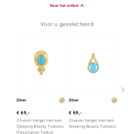
Naar het artikel
Voor u geselecteerd
Zilver
Zilver
Zilver
€ 69,-
€ 69,-
€ 99,
Zilveren hanger met een
Zilveren hanger met een
Zilver
Sleeping Beauty Turkoois
Sleeping Beauty Turkoois
Campit
(Faszination Türkis)
(Faszin