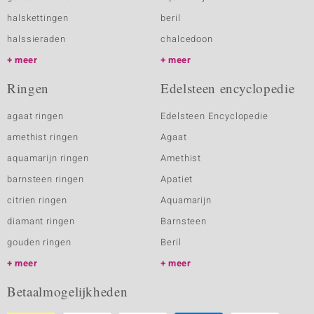
halskettingen
beril
halssieraden
chalcedoon
meer
meer
Ringen
Edelsteen encyclopedie
agaat ringen
Edelsteen Encyclopedie
amethist ringen
Agaat
aquamarijn ringen
Amethist
barnsteen ringen
Apatiet
citrien ringen
Aquamarijn
diamant ringen
Barnsteen
gouden ringen
Beril
meer
meer
Betaalmogelijkheden