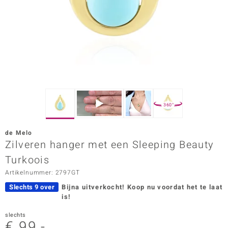
ana
Prince Designs
o
Chic
360°
d in Berlin
de Melo
insell
Zilveren hanger met een Sleeping Beauty
Turkoois
n Vogue
Artikelnummer: 2797GT
e in Italy
Slechts 9 over
Bijna uitverkocht!
Koop nu voordat het te laat
is!
o Paraíso
slechts
izen
€ 99,-