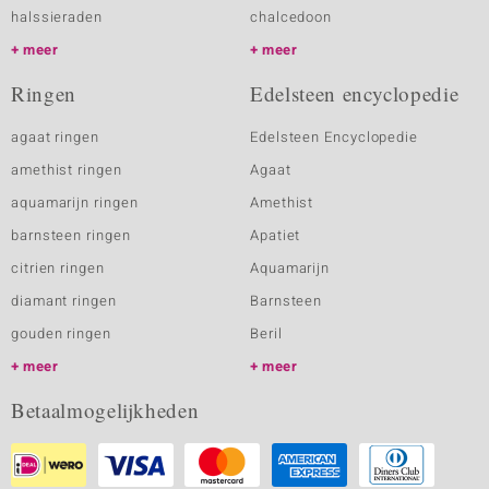
halssieraden
chalcedoon
meer
meer
Ringen
Edelsteen encyclopedie
agaat ringen
Edelsteen Encyclopedie
amethist ringen
Agaat
aquamarijn ringen
Amethist
barnsteen ringen
Apatiet
citrien ringen
Aquamarijn
diamant ringen
Barnsteen
gouden ringen
Beril
meer
meer
Betaalmogelijkheden