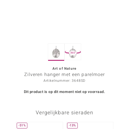
ana
Prince Designs
o
360°
Chic
d in Berlin
Art of Nature
Zilveren hanger met een parelmoer
insell
Artikelnummer: 3648SD
n Vogue
Dit product is op dit moment niet op voorraad.
e in Italy
Vergelijkbare sieraden
o Paraíso
izen
-51%
-13%