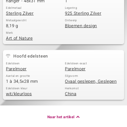
hanger - 48x31 mm
1
Edelmetaal
Legering
Sterling Zilver
925 Sterling Zilver
Metaalgewicht
Ontwerp
8,19 g
Bloemen design
Merk
Art of Nature
Hoofd edelsteen
Edelsteen
Edelsteen exact
Parelmoer
Parelmoer
Aantal en grootte
Slijpvorm
1 à 34,5x28 mm
Ovaal geslepen, Geslepen
Edelsteen kleur
Herkomst
wit/kleurloos
China
Naar het artikel