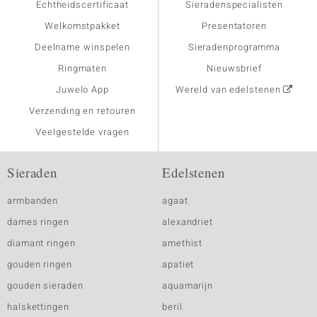
Echtheidscertificaat
Sieradenspecialisten
Welkomstpakket
Presentatoren
Deelname winspelen
Sieradenprogramma
Ringmaten
Nieuwsbrief
Juwelo App
Wereld van edelstenen
Verzending en retouren
Veelgestelde vragen
Sieraden
Edelstenen
armbanden
agaat
dames ringen
alexandriet
diamant ringen
amethist
gouden ringen
apatiet
gouden sieraden
aquamarijn
halskettingen
beril