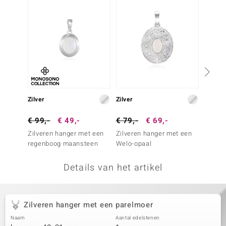
remonti
remonti
uwelo
 Gems
NO Collection
Zilver
Zilver
Zilver
va
€ 99,-
€ 49,-
€ 79,-
€ 69,-
€ 29,
Zilveren hanger met een
Zilveren hanger met een
Zilver
regenboog maansteen
Welo-opaal
Details van het artikel
Minerale
Zilveren hanger met een parelmoer
Naam
Aantal edelstenen