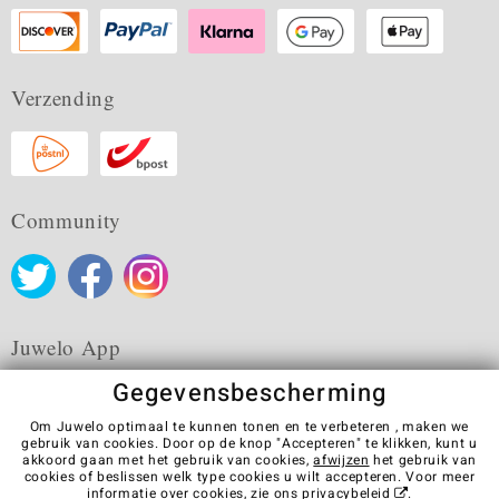
Verzending
Community
Juwelo App
Gegevensbescherming
Om Juwelo optimaal te kunnen tonen en te verbeteren , maken we
gebruik van cookies. Door op de knop "Accepteren" te klikken, kunt u
akkoord gaan met het gebruik van cookies,
afwijzen
het gebruik van
Algemene verkoopvoorwaarden
Privacybeleid
Cookies
cookies of beslissen welk type cookies u wilt accepteren. Voor meer
Colofon
Contact
Contract herroepen
informatie over cookies, zie ons
privacybeleid
.