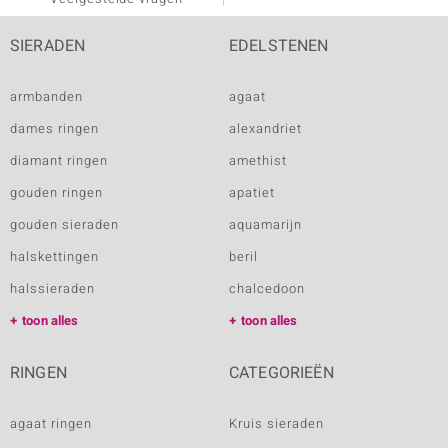
SIERADEN
EDELSTENEN
armbanden
agaat
dames ringen
alexandriet
diamant ringen
amethist
gouden ringen
apatiet
gouden sieraden
aquamarijn
halskettingen
beril
halssieraden
chalcedoon
toon alles
toon alles
RINGEN
CATEGORIEËN
agaat ringen
Kruis sieraden