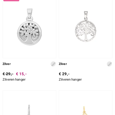
LEGERING
SLIJPVORM EXACT
ZETTING
e Designs
erlin
Zilver
Zilver
€ 29,-
€ 15,-
€ 29,-
Zilveren hanger
Zilveren hanger
ue
Italy
aíso