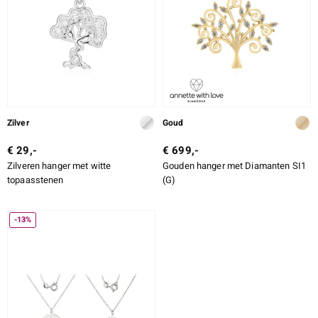
ti
ti
Zilver
Goud
llection
€ 29,-
€ 699,-
Zilveren hanger met witte
Gouden hanger met Diamanten SI1
topaasstenen
(G)
-13%
le