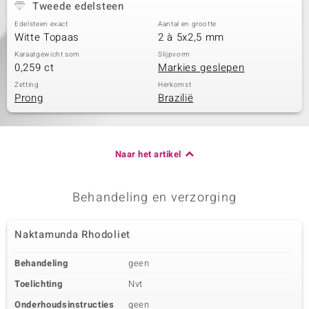
Tweede edelsteen
Edelsteen exact
Aantal en grootte
Witte Topaas
2 à 5x2,5 mm
Karaatgewicht som
Slijpvorm
0,259 ct
Markies geslepen
Zetting
Herkomst
Prong
Brazilië
Naar het artikel
Behandeling en verzorging
Naktamunda Rhodoliet
Behandeling
geen
Toelichting
Nvt
Onderhoudsinstructies
geen