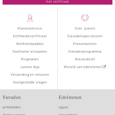
met certificaat
Klantenservice
Over Juwelo
Echtheidscertificaat
Sieradenspecialisten
Welkomstpakket
Presentatoren
Deelname winspelen
Sieradenprogramma
Ringmaten
Nieuwsbrief
Juwelo App
Wereld van edelstenen
Verzending en retouren
Veelgestelde vragen
Sieraden
Edelstenen
armbanden
agaat
dames ringen
alexandriet