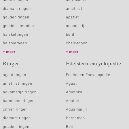
diamant ringen
amethist
gouden ringen
apatiet
gouden sieraden
aquamarijn
halskettingen
beril
halssieraden
chalcedoon
meer
meer
Ringen
Edelsteen encyclopedie
agaat ringen
Edelsteen Encyclopedie
amethist ringen
Agaat
aquamarijn ringen
Amethist
barnsteen ringen
Apatiet
citrien ringen
Aquamarijn
diamant ringen
Barnsteen
gouden ringen
Beril