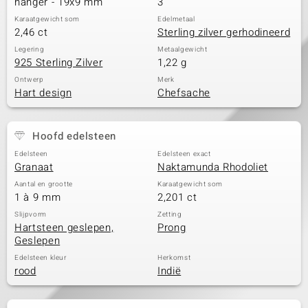
hanger - 19x9 mm
3
Karaatgewicht som
Edelmetaal
2,46 ct
Sterling zilver gerhodineerd
Legering
Metaalgewicht
925 Sterling Zilver
1,22 g
Ontwerp
Merk
Hart design
Chefsache
Hoofd edelsteen
Edelsteen
Edelsteen exact
Granaat
Naktamunda Rhodoliet
Aantal en grootte
Karaatgewicht som
1 à 9 mm
2,201 ct
Slijpvorm
Zetting
Hartsteen geslepen,
Prong
Geslepen
Edelsteen kleur
Herkomst
rood
Indië