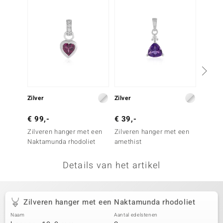
remonti
remonti
uwelo
 Gems
NO Collection
Zilver
Zilver
Goud
va
€ 99,-
€ 39,-
€ 249
Zilveren hanger met een
Zilveren hanger met een
Gouden
Naktamunda rhodoliet
amethist
Malawi
Details van het artikel
Minerale
Zilveren hanger met een Naktamunda rhodoliet
Naam
Aantal edelstenen