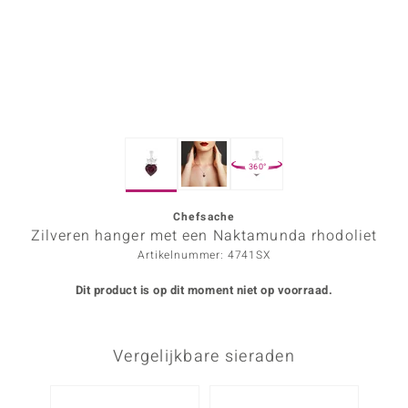
ana
Prince Designs
o
360°
Chic
d in Berlin
Chefsache
Zilveren hanger met een Naktamunda rhodoliet
insell
Artikelnummer: 4741SX
n Vogue
Dit product is op dit moment niet op voorraad.
e in Italy
Vergelijkbare sieraden
o Paraíso
izen