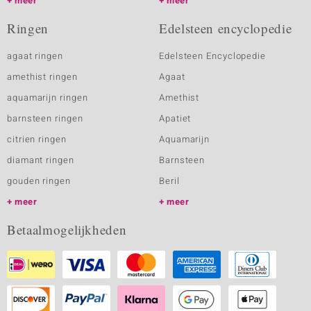
meer
meer
Ringen
Edelsteen encyclopedie
agaat ringen
Edelsteen Encyclopedie
amethist ringen
Agaat
aquamarijn ringen
Amethist
barnsteen ringen
Apatiet
citrien ringen
Aquamarijn
diamant ringen
Barnsteen
gouden ringen
Beril
meer
meer
Betaalmogelijkheden