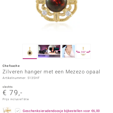
ana
Prince Designs
o
Chic
360°
d in Berlin
Chefsache
insell
Zilveren hanger met een Mezezo opaal
Artikelnummer: 5135HF
n Vogue
slechts
e in Italy
€ 79,-
o Paraíso
Prijs inclusief btw
izen
Geschenksieradendoosje bijbestellen voor
€6,00