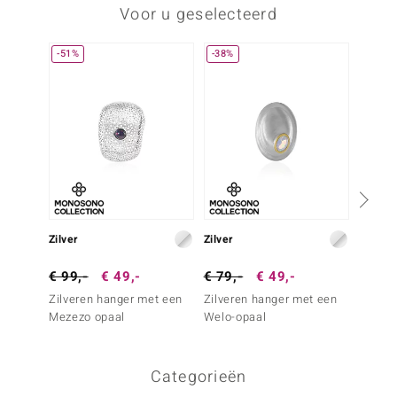
Voor u geselecteerd
-51%
-38%
Zilver
Zilver
Zilver
€ 99,-
€ 49,-
€ 79,-
€ 49,-
€ 249
Zilveren hanger met een
Zilveren hanger met een
Zilver
Mezezo opaal
Welo-opaal
Mezezo
Categorieën