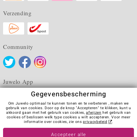
Verzending
Community
Juwelo App
Gegevensbescherming
Om Juwelo optimaal te kunnen tonen en te verbeteren , maken we
gebruik van cookies. Door op de knop "Accepteren" te klikken, kunt u
akkoord gaan met het gebruik van cookies,
afwijzen
het gebruik van
Algemene verkoopvoorwaarden
Privacybeleid
Cookies
cookies of beslissen welk type cookies u wilt accepteren. Voor meer
Colofon
Contact
Contract herroepen
informatie over cookies, zie ons
privacybeleid
.
Visit our stores in other countries:
Accepteer alle