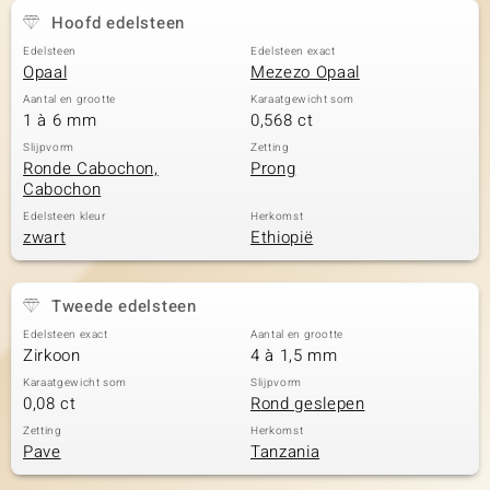
Hoofd edelsteen
Edelsteen
Edelsteen exact
Opaal
Mezezo Opaal
Aantal en grootte
Karaatgewicht som
1 à 6 mm
0,568 ct
Slijpvorm
Zetting
Ronde Cabochon,
Prong
Cabochon
Edelsteen kleur
Herkomst
zwart
Ethiopië
Tweede edelsteen
Edelsteen exact
Aantal en grootte
Zirkoon
4 à 1,5 mm
Karaatgewicht som
Slijpvorm
0,08 ct
Rond geslepen
Zetting
Herkomst
Pave
Tanzania