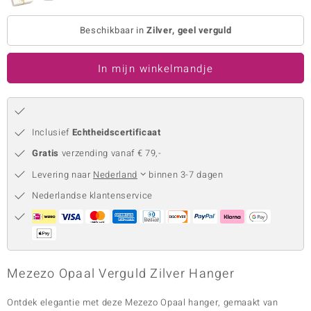
remonti
Beschikbaar in
Zilver, geel verguld
remonti
In mijn winkelmandje
uwelo
 Gems
NO Collection
Inclusief
Echtheidscertificaat
Gratis
verzending vanaf € 79,-
va
Levering naar
Nederland
binnen 3-7 dagen
Nederlandse klantenservice
Mezezo Opaal Verguld Zilver Hanger
Minerale
Ontdek elegantie met deze Mezezo Opaal hanger, gemaakt van