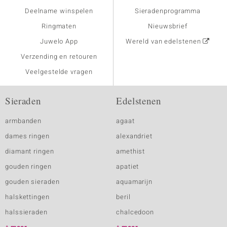
Deelname winspelen
Sieradenprogramma
Ringmaten
Nieuwsbrief
Juwelo App
Wereld van edelstenen
Verzending en retouren
Veelgestelde vragen
Sieraden
Edelstenen
armbanden
agaat
dames ringen
alexandriet
diamant ringen
amethist
gouden ringen
apatiet
gouden sieraden
aquamarijn
halskettingen
beril
halssieraden
chalcedoon