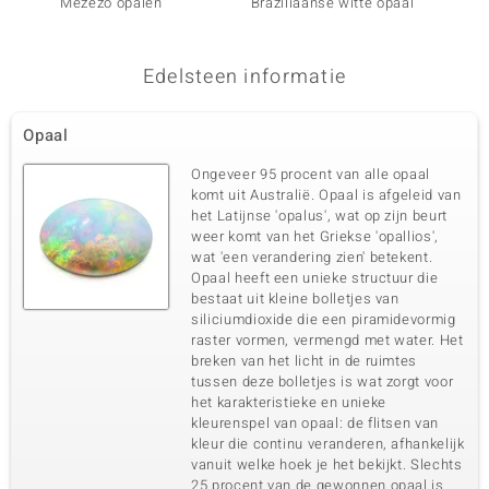
Mezezo opalen
Braziliaanse witte opaal
Welo-o
Edelsteen informatie
Opaal
Ongeveer 95 procent van alle opaal
komt uit Australië. Opaal is afgeleid van
het Latijnse 'opalus', wat op zijn beurt
weer komt van het Griekse 'opallios',
wat 'een verandering zien' betekent.
Opaal heeft een unieke structuur die
bestaat uit kleine bolletjes van
siliciumdioxide die een piramidevormig
raster vormen, vermengd met water. Het
breken van het licht in de ruimtes
tussen deze bolletjes is wat zorgt voor
het karakteristieke en unieke
kleurenspel van opaal: de flitsen van
kleur die continu veranderen, afhankelijk
vanuit welke hoek je het bekijkt. Slechts
25 procent van de gewonnen opaal is