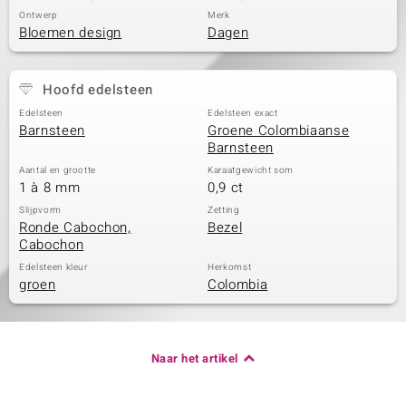
Ontwerp
Merk
Bloemen design
Dagen
Hoofd edelsteen
Edelsteen
Edelsteen exact
Barnsteen
Groene Colombiaanse
Barnsteen
Aantal en grootte
Karaatgewicht som
1 à 8 mm
0,9 ct
Slijpvorm
Zetting
Ronde Cabochon,
Bezel
Cabochon
Edelsteen kleur
Herkomst
groen
Colombia
Naar het artikel