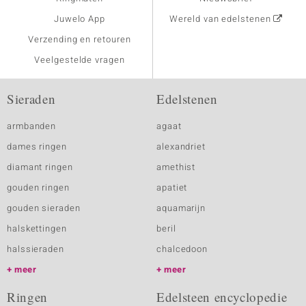
Juwelo App
Wereld van edelstenen
Verzending en retouren
Veelgestelde vragen
Sieraden
Edelstenen
armbanden
agaat
dames ringen
alexandriet
diamant ringen
amethist
gouden ringen
apatiet
gouden sieraden
aquamarijn
halskettingen
beril
halssieraden
chalcedoon
meer
meer
Ringen
Edelsteen encyclopedie