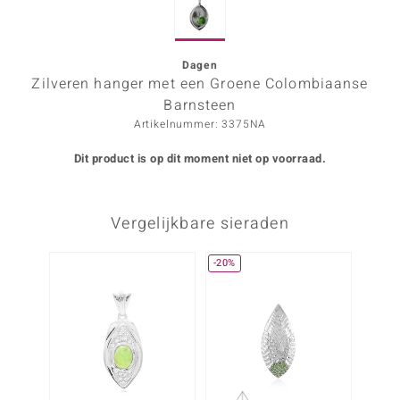
ana
Dagen
Zilveren hanger met een Groene Colombiaanse
Prince Designs
Barnsteen
Artikelnummer: 3375NA
o
Dit product is op dit moment niet op voorraad.
Chic
d in Berlin
Vergelijkbare sieraden
insell
-20%
n Vogue
e in Italy
o Paraíso
izen