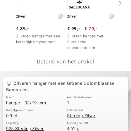
remonti
Zilver
Zilver
Zilver
remonti
€ 39,-
€ 99,-
€ 79,-
€ 149
uwelo
Zilveren hanger met een
Zilveren hanger met
Zilvere
keizerlijk chrysopraas
Russische
(Adela 
 Gems
diopsiedstenen
NO Collection
Details van het artikel
va
Zilveren hanger met een Groene Colombiaanse
Barnsteen
Naam
Aantal edelstenen
hanger - 33x19 mm
1
Karaatgewicht som
Edelmetaal
0,9 ct
Sterling Zilver
Minerale
Legering
Metaalgewicht
925 Sterling Zilver
4,62 g