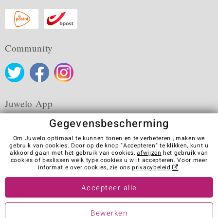
Community
Juwelo App
Gegevensbescherming
Om Juwelo optimaal te kunnen tonen en te verbeteren , maken we
gebruik van cookies. Door op de knop "Accepteren" te klikken, kunt u
akkoord gaan met het gebruik van cookies,
afwijzen
het gebruik van
Algemene verkoopvoorwaarden
Privacybeleid
Cookies
cookies of beslissen welk type cookies u wilt accepteren. Voor meer
Colofon
Contact
Contract herroepen
informatie over cookies, zie ons
privacybeleid
.
Visit our stores in other countries:
Accepteer alle
Bewerken