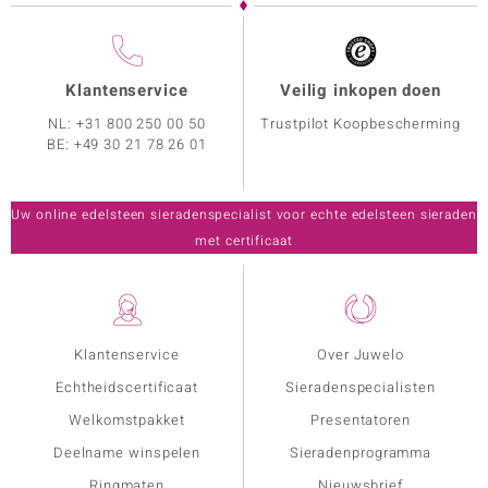
Klantenservice
Veilig inkopen doen
NL:
+31 800 250 00 50
Trustpilot Koopbescherming
BE:
+49 30 21 78 26 01
Uw online edelsteen sieradenspecialist voor echte edelsteen sieraden
met certificaat
Klantenservice
Over Juwelo
Echtheidscertificaat
Sieradenspecialisten
Welkomstpakket
Presentatoren
Deelname winspelen
Sieradenprogramma
Ringmaten
Nieuwsbrief