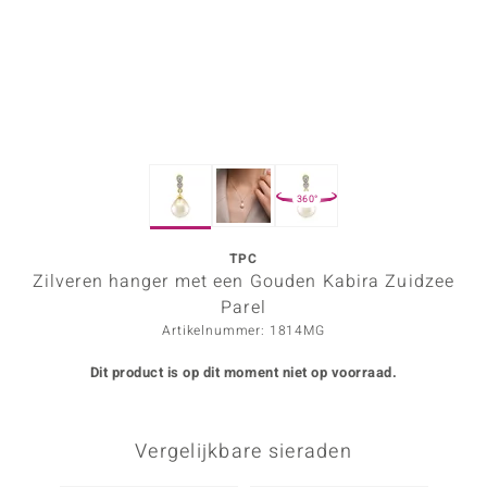
ana
Prince Designs
o
360°
Chic
d in Berlin
TPC
Zilveren hanger met een Gouden Kabira Zuidzee
insell
Parel
Artikelnummer: 1814MG
n Vogue
Dit product is op dit moment niet op voorraad.
e in Italy
o Paraíso
Vergelijkbare sieraden
izen