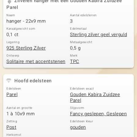
Zilveren hanger met een Gouden Kabira Zuidzee
Parel
Naam
Aantal edelstenen
hanger - 22x9 mm
3
Karaatgewicht som
Edelmetaal
0,1 ct
Sterling zilver geel verguld
Legering
Metaalgewicht
925 Sterling Zilver
0,5 g
Ontwerp
Merk
Solitaire met accentstenen
TPC
Hoofd edelsteen
Edelsteen
Edelsteen exact
Parel
Gouden Kabira Zuidzee
Parel
Aantal en grootte
Slijpvorm
1 à 10x9 mm
Fancy geslepen, Geslepen
Zetting
Edelsteen kleur
Post
gouden
Herkomst