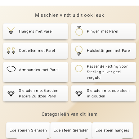
Misschien vindt u dit ook leuk
Hangers met Parel
Ringen met Parel
Oorbellen met Parel
Halskettingen met Parel
Passende ketting voor
Armbanden met Parel
Sterling zilver geel
verguld
Sieraden met Gouden
Sieraden met edelsteen
Kabira Zuidzee Parel
in gouden
Categorieën van dit item
Edelstenen Sieraden
Edelsteen Sieraden
Edelsteen hangers