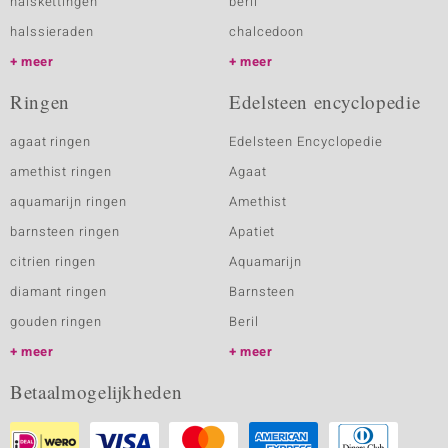
halskettingen
beril
halssieraden
chalcedoon
meer
meer
Ringen
Edelsteen encyclopedie
agaat ringen
Edelsteen Encyclopedie
amethist ringen
Agaat
aquamarijn ringen
Amethist
barnsteen ringen
Apatiet
citrien ringen
Aquamarijn
diamant ringen
Barnsteen
gouden ringen
Beril
meer
meer
Betaalmogelijkheden