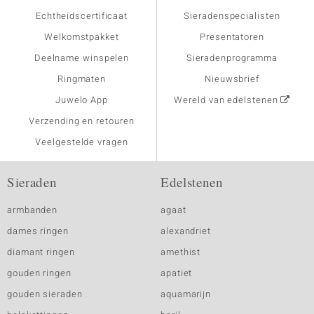
Echtheidscertificaat
Sieradenspecialisten
Welkomstpakket
Presentatoren
Deelname winspelen
Sieradenprogramma
Ringmaten
Nieuwsbrief
Juwelo App
Wereld van edelstenen
Verzending en retouren
Veelgestelde vragen
Sieraden
Edelstenen
armbanden
agaat
dames ringen
alexandriet
diamant ringen
amethist
gouden ringen
apatiet
gouden sieraden
aquamarijn