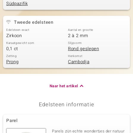
Südpazifik
Tweede edelsteen
Edelsteen exact
Aantal en grootte
Zirkoon
2 à 2 mm
Karaatgewicht som
Slijpvorm
0,1 ct
Rond geslepen
Zetting
Herkomst
Prong
Cambodja
Naar het artikel
Edelsteen informatie
Parel
Parels zijn echte wondertjes der natuur