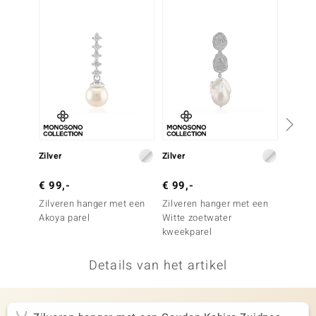
-25%
remonti
remonti
uwelo
 Gems
NO Collection
Zilver
Zilver
Goud
va
€ 99,-
€ 99,-
€ 399
Zilveren hanger met een
Zilveren hanger met een
Gouden
Akoya parel
Witte zoetwater
Ming P
kweekparel
Details van het artikel
Minerale