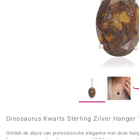
Onyx
Peridoot
Armbanden
Kralen sieraden
Custodana
Kunstreizen
Spinel
Tanzaniet
Accessoires
Bedels
Dagen
Mark Tremonti
Zirkoon
Sieradensets
Colliers
Edelstenen op kleur
Rood
Paars
Alle edelstenen
Dinosaurus Kwarts Sterling Zilver Hanger 
Ontdek de allure van prehistorische elegantie met deze ha