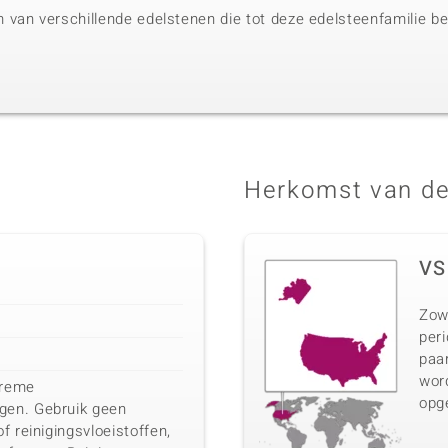
van verschillende edelstenen die tot deze edelsteenfamilie beh
Herkomst van de
VS
Zow
peri
paar
wor
treme
opg
en. Gebruik geen
f reinigingsvloeistoffen,