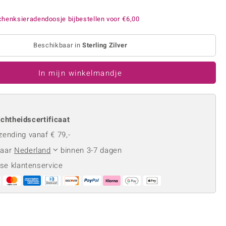
Rhodoliet
Sieraden in varianten
is
Toermalijn
henksieradendoosje bijbestellen voor
€6,00
Ringmaten
Beschikbaar in
Sterling Zilver
Geel
In mijn winkelmandje
chtheidscertificaat
zending vanaf € 79,-
naar
Nederland
binnen 3-7 dagen
se klantenservice