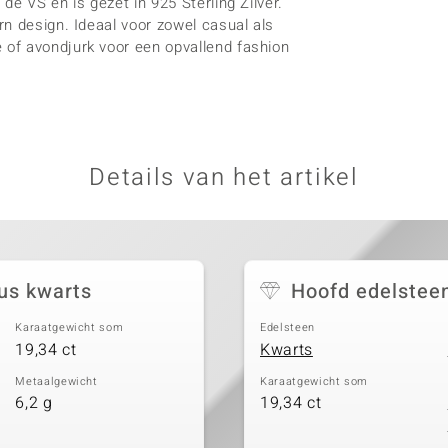
e VS en is gezet in 925 Sterling Zilver.
n design. Ideaal voor zowel casual als
of avondjurk voor een opvallend fashion
Details van het artikel
us kwarts
Hoofd edelstee
Karaatgewicht som
Edelsteen
19,34 ct
Kwarts
Metaalgewicht
Karaatgewicht som
6,2 g
19,34 ct