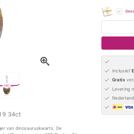
Parel
Kwarts
♦ Zilveren ringen
Vitale Minerale
Topaas
Turkoo
Gesc
♦ Zilveren oorbellen
♦ Zilveren hangers
♦ Zilveren armbanden
♦ Zilveren kettingen
Blauw
Groen
Platina sieraden
Inclusief
E
Gratis
ver
360°
Levering 
Nederland
19.34ct
nger van dinosauruskwarts. De