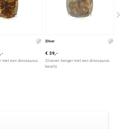
Zilver
Zilver
,-
€ 39,-
€ 49,
r met een dinosaurus
Zilveren hanger met een dinosaurus
Zilver
kwarts
kwart