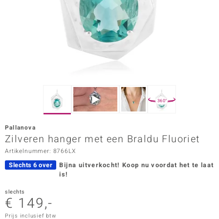
ana
Prince Designs
o
Chic
360°
d in Berlin
Pallanova
insell
Zilveren hanger met een Braldu Fluoriet
Artikelnummer: 8766LX
n Vogue
Slechts 6 over
Bijna uitverkocht!
Koop nu voordat het te laat
e in Italy
is!
o Paraíso
slechts
€ 149,-
izen
Prijs inclusief btw