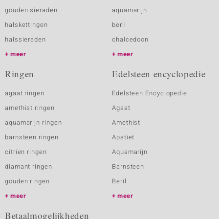
gouden sieraden
aquamarijn
halskettingen
beril
halssieraden
chalcedoon
meer
meer
Ringen
Edelsteen encyclopedie
agaat ringen
Edelsteen Encyclopedie
amethist ringen
Agaat
aquamarijn ringen
Amethist
barnsteen ringen
Apatiet
citrien ringen
Aquamarijn
diamant ringen
Barnsteen
gouden ringen
Beril
meer
meer
Betaalmogelijkheden