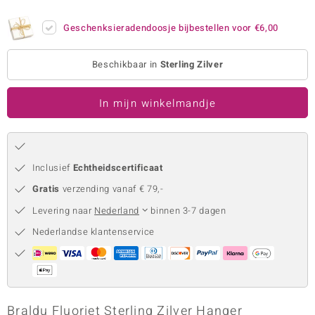
remonti
Geschenksieradendoosje bijbestellen voor
€6,00
remonti
Beschikbaar in
Sterling Zilver
uwelo
In mijn winkelmandje
 Gems
NO Collection
va
Inclusief
Echtheidscertificaat
Gratis
verzending vanaf € 79,-
Levering naar
Nederland
binnen 3-7 dagen
Nederlandse klantenservice
Minerale
Braldu Fluoriet Sterling Zilver Hanger