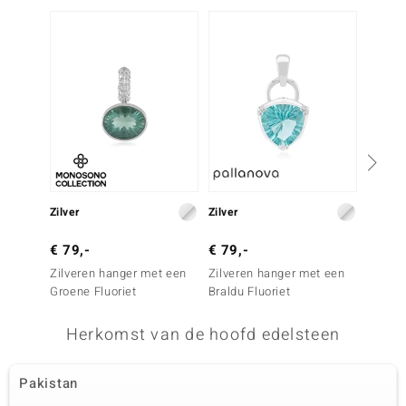
Zilver
Zilver
Zilver
€ 79,-
€ 79,-
€ 69,
Zilveren hanger met een
Zilveren hanger met een
Zilver
Groene Fluoriet
Braldu Fluoriet
Blauwe
Herkomst van de hoofd edelsteen
Pakistan