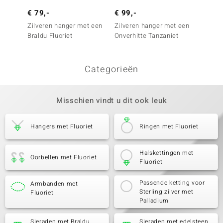
€ 79,-
€ 99,-
€ 199
Zilveren hanger met een
Zilveren hanger met een
Zilver
Braldu Fluoriet
Onverhitte Tanzaniet
kunzie
Categorieën
Misschien vindt u dit ook leuk
Hangers met Fluoriet
Ringen met Fluoriet
Halskettingen met
Oorbellen met Fluoriet
Fluoriet
Passende ketting voor
Armbanden met
Sterling zilver met
Fluoriet
Palladium
Sieraden met Braldu
Sieraden met edelsteen