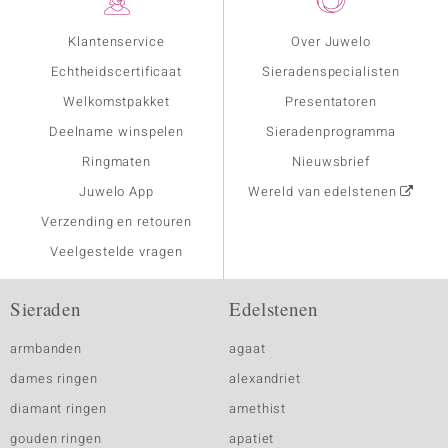
Klantenservice
Over Juwelo
Echtheidscertificaat
Sieradenspecialisten
Welkomstpakket
Presentatoren
Deelname winspelen
Sieradenprogramma
Ringmaten
Nieuwsbrief
Juwelo App
Wereld van edelstenen
Verzending en retouren
Veelgestelde vragen
Sieraden
Edelstenen
armbanden
agaat
dames ringen
alexandriet
diamant ringen
amethist
gouden ringen
apatiet