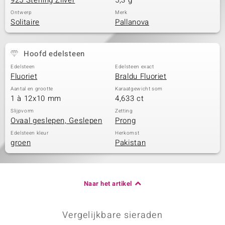
925 Sterling Zilver
5,3 g
Ontwerp
Merk
Solitaire
Pallanova
Hoofd edelsteen
Edelsteen
Edelsteen exact
Fluoriet
Braldu Fluoriet
Aantal en grootte
Karaatgewicht som
1 à 12x10 mm
4,633 ct
Slijpvorm
Zetting
Ovaal geslepen, Geslepen
Prong
Edelsteen kleur
Herkomst
groen
Pakistan
Naar het artikel
Vergelijkbare sieraden