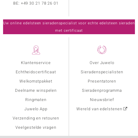
BE:
+49 30 21 78 26 01
Uw online edelsteen sieradenspecialist voor echte edelsteen sieraden
met certificaat
Klantenservice
Over Juwelo
Echtheidscertificaat
Sieradenspecialisten
Welkomstpakket
Presentatoren
Deelname winspelen
Sieradenprogramma
Ringmaten
Nieuwsbrief
Juwelo App
Wereld van edelstenen
Verzending en retouren
Veelgestelde vragen