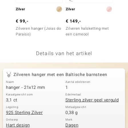
remonti
Zilver
Zilver
Zilver
remonti
€ 99,-
€ 149,-
€ 49,
Zilveren hanger (Joias do
Zilveren halsketting met
Zilver
uwelo
Paraíso)
een carneool
cognac
barnst
 Gems
Details van het artikel
NO Collection
va
Zilveren hanger met een Baltische barnsteen
Naam
Aantal edelstenen
hanger - 21x12 mm
1
Karaatgewicht som
Edelmetaal
3,1 ct
Sterling zilver geel verguld
Legering
Metaalgewicht
925 Sterling Zilver
0,38 g
Minerale
Ontwerp
Merk
Hart design
Dagen