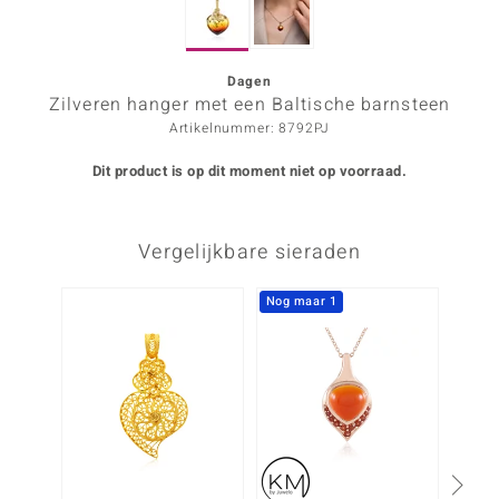
ana
Dagen
Zilveren hanger met een Baltische barnsteen
Prince Designs
Artikelnummer: 8792PJ
o
Dit product is op dit moment niet op voorraad.
Chic
Vergelijkbare sieraden
d in Berlin
insell
Nog maar 1
n Vogue
e in Italy
o Paraíso
izen