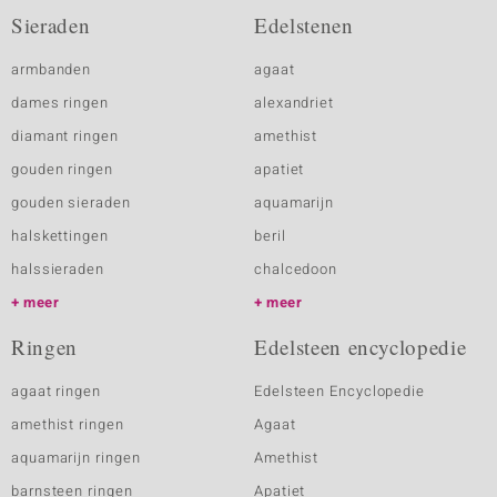
Sieraden
Edelstenen
armbanden
agaat
dames ringen
alexandriet
diamant ringen
amethist
gouden ringen
apatiet
gouden sieraden
aquamarijn
halskettingen
beril
halssieraden
chalcedoon
meer
meer
Ringen
Edelsteen encyclopedie
agaat ringen
Edelsteen Encyclopedie
amethist ringen
Agaat
aquamarijn ringen
Amethist
barnsteen ringen
Apatiet