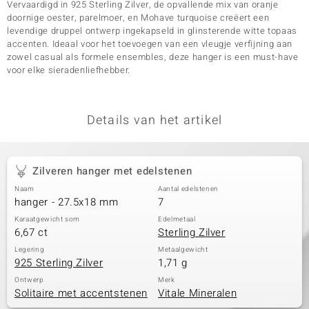
Vervaardigd in 925 Sterling Zilver, de opvallende mix van oranje
doornige oester, parelmoer, en Mohave turquoise creëert een
levendige druppel ontwerp ingekapseld in glinsterende witte topaas
accenten. Ideaal voor het toevoegen van een vleugje verfijning aan
zowel casual als formele ensembles, deze hanger is een must-have
voor elke sieradenliefhebber.
Details van het artikel
Zilveren hanger met edelstenen
Naam
Aantal edelstenen
hanger - 27.5x18 mm
7
Karaatgewicht som
Edelmetaal
6,67 ct
Sterling Zilver
Legering
Metaalgewicht
925 Sterling Zilver
1,71 g
Ontwerp
Merk
Solitaire met accentstenen
Vitale Mineralen