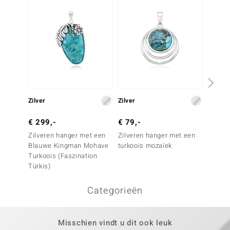
Zilver
Zilver
Zilver
€ 299,-
€ 79,-
€ 99,
Zilveren hanger met een
Zilveren hanger met een
Zilver
Blauwe Kingman Mohave
turkoois mozaïek
Blauw
Turkoois (Faszination
Turkoo
Türkis)
Categorieën
Misschien vindt u dit ook leuk