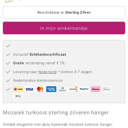
remonti
Beschikbaar in
Sterling Zilver
remonti
In mijn winkelmandje
uwelo
 Gems
NO Collection
Inclusief
Echtheidscertificaat
Gratis
verzending vanaf € 79,-
va
Levering naar
Nederland
binnen 3-7 dagen
Nederlandse klantenservice
Mozaïek turkoois sterling zilveren hanger
Minerale
Ontdek elegantie met deze boeiende mozaïek turkoois hanger.