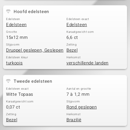
Hoofd edelsteen
Edelsteen
Edelsteen exact
Edelsteen
Edelsteen
Grootte
Karaatgewicht som
15x12 mm
6,6 ct
Slijpvorm
Zetting
Druppel geslepen, Geslepen
Bezel
Edelsteen kleur
Herkomst
turkoois
verschillende landen
Tweede edelsteen
Edelsteen exact
Aantal en grootte
Witte Topaas
7 à 1,2 mm
Karaatgewicht som
Slijpvorm
0,07 ct
Rond geslepen
Zetting
Herkomst
Bezel
Brazilië