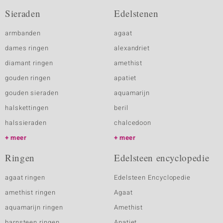
Sieraden
Edelstenen
armbanden
agaat
dames ringen
alexandriet
diamant ringen
amethist
gouden ringen
apatiet
gouden sieraden
aquamarijn
halskettingen
beril
halssieraden
chalcedoon
meer
meer
Ringen
Edelsteen encyclopedie
agaat ringen
Edelsteen Encyclopedie
amethist ringen
Agaat
aquamarijn ringen
Amethist
barnsteen ringen
Apatiet