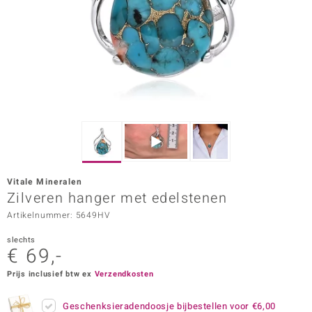
ana
Prince Designs
o
Chic
d in Berlin
Vitale Mineralen
insell
Zilveren hanger met edelstenen
Artikelnummer: 5649HV
n Vogue
slechts
e in Italy
€ 69,-
o Paraíso
Prijs inclusief btw ex
Verzendkosten
izen
Geschenksieradendoosje bijbestellen voor
€6,00