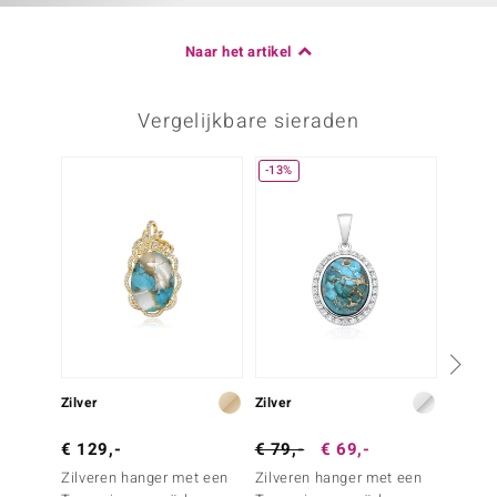
Naar het artikel
Vergelijkbare sieraden
-13%
Zilver
Zilver
Zilver
€ 129,-
€ 79,-
€ 69,-
€ 99,
Zilveren hanger met een
Zilveren hanger met een
Zilver