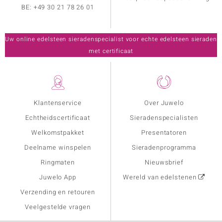
BE:
+49 30 21 78 26 01
Uw online edelsteen sieradenspecialist voor echte edelsteen sieraden
met certificaat
Klantenservice
Over Juwelo
Echtheidscertificaat
Sieradenspecialisten
Welkomstpakket
Presentatoren
Deelname winspelen
Sieradenprogramma
Ringmaten
Nieuwsbrief
Juwelo App
Wereld van edelstenen
Verzending en retouren
Veelgestelde vragen