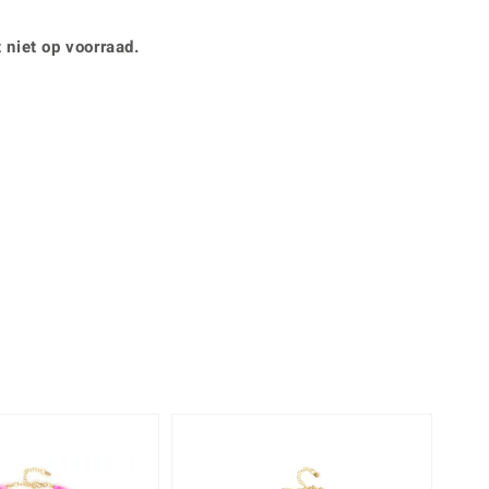
Rhodoliet
Sieraden in varianten
is
Toermalijn
Ringmaten
 niet op voorraad.
360° interactief
Geel
muis bewegen en van verschillende kanten bekijken.
-25%