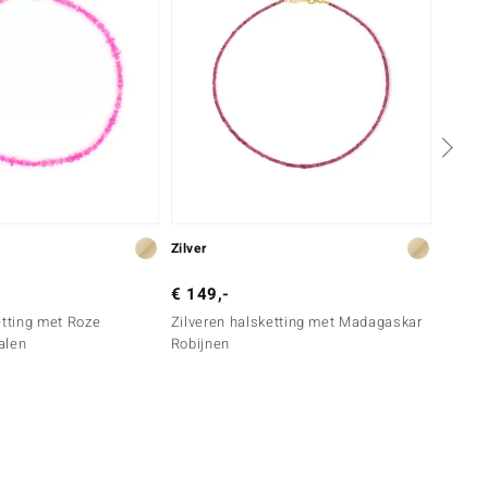
Zilver
Zilver
€ 149,-
€ 199
etting met Roze
Zilveren halsketting met Madagaskar
Zilver
alen
Robijnen
Robijn