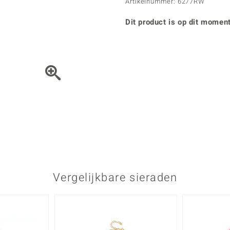
Parel
Kwarts
Artikelnummer: 6277RW
♦ Zilveren ringen
Vitale Minerale
Topaas
Turkoo
♦ Zilveren oorbellen
Dit product is op dit moment
♦ Zilveren hangers
♦ Zilveren armbanden
♦ Zilveren kettingen
Blauw
Groen
Het sieraad kunt u met de 
Platina sieraden
Vergelijkbare sieraden