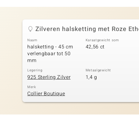
Zilveren halsketting met Roze Et
Naam
Karaatgewicht som
halsketting - 45 cm
42,56 ct
verlengbaar tot 50
mm
Legering
Metaalgewicht
925 Sterling Zilver
1,4 g
Merk
Collier Boutique