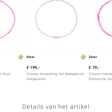
Zilver
Zilver
€ 199,-
€ 79,-
et Roze
Zilveren halsketting met Madagascar
Zilveren halsk
morganieten
Ethopische Op
Details van het artikel