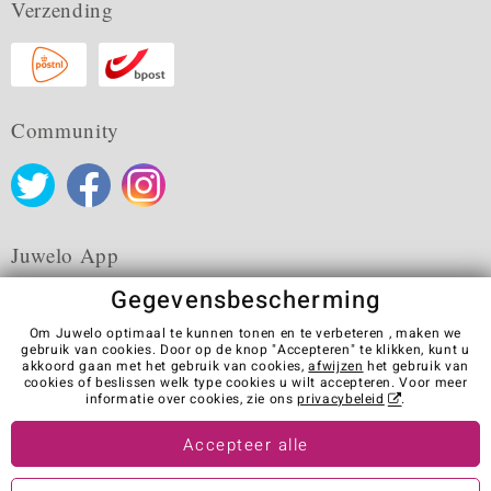
Verzending
Community
Juwelo App
Gegevensbescherming
Om Juwelo optimaal te kunnen tonen en te verbeteren , maken we
gebruik van cookies. Door op de knop "Accepteren" te klikken, kunt u
akkoord gaan met het gebruik van cookies,
afwijzen
het gebruik van
Algemene verkoopvoorwaarden
Privacybeleid
Cookies
cookies of beslissen welk type cookies u wilt accepteren. Voor meer
Colofon
Contact
Contract herroepen
informatie over cookies, zie ons
privacybeleid
.
Visit our stores in other countries:
Accepteer alle