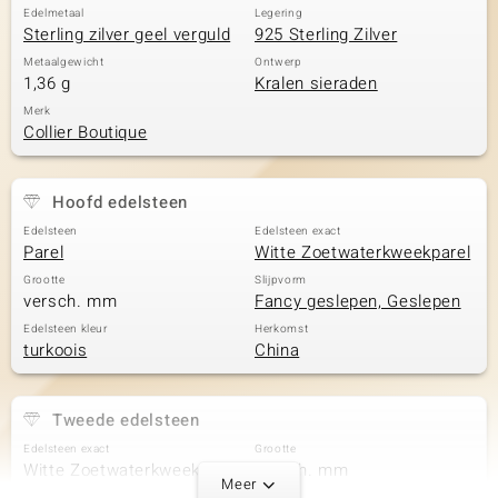
Edelmetaal
Legering
Sterling zilver geel verguld
925 Sterling Zilver
Metaalgewicht
Ontwerp
1,36 g
Kralen sieraden
Merk
Collier Boutique
Hoofd edelsteen
Edelsteen
Edelsteen exact
Parel
Witte Zoetwaterkweekparel
Grootte
Slijpvorm
versch. mm
Fancy geslepen, Geslepen
Edelsteen kleur
Herkomst
turkoois
China
Tweede edelsteen
Edelsteen exact
Grootte
Witte Zoetwaterkweekparel
versch. mm
Meer