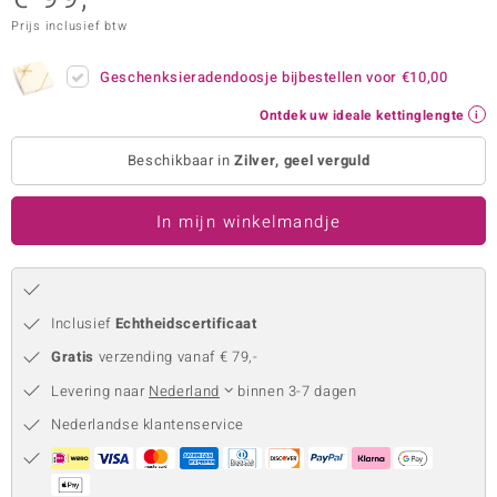
Prijs inclusief btw
remonti
remonti
Geschenksieradendoosje bijbestellen voor
€10,00
Ontdek uw ideale kettinglengte
uwelo
Beschikbaar in
Zilver, geel verguld
 Gems
NO Collection
In mijn winkelmandje
va
Inclusief
Echtheidscertificaat
Gratis
verzending vanaf € 79,-
Levering naar
Nederland
binnen 3-7 dagen
Nederlandse klantenservice
Minerale