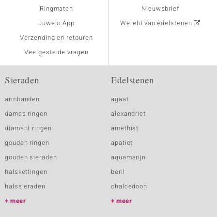
Ringmaten
Nieuwsbrief
Juwelo App
Wereld van edelstenen
Verzending en retouren
Veelgestelde vragen
Sieraden
Edelstenen
armbanden
agaat
dames ringen
alexandriet
diamant ringen
amethist
gouden ringen
apatiet
gouden sieraden
aquamarijn
halskettingen
beril
halssieraden
chalcedoon
meer
meer