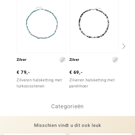
Zilver
Zilver
Zilver
€ 79,-
€ 69,-
€ 79,
Zilveren halsketting met
Zilveren halsketting met
Zilver
turkooisstenen
parelmoer
Witte 
kweekp
Categorieën
Misschien vindt u dit ook leuk