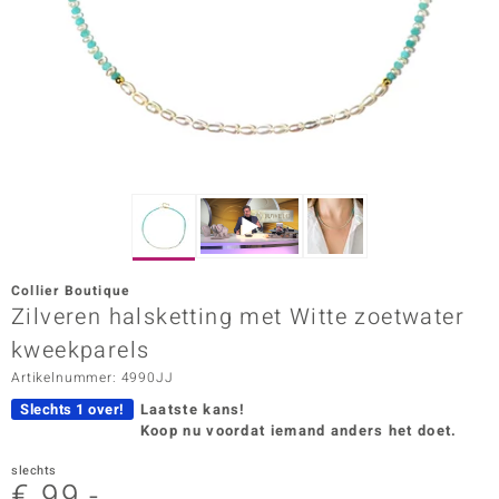
ana
Prince Designs
o
Chic
d in Berlin
Collier Boutique
insell
Zilveren halsketting met Witte zoetwater
kweekparels
n Vogue
Artikelnummer: 4990JJ
e in Italy
Slechts 1 over!
Laatste kans!
Koop nu voordat iemand anders het doet.
o Paraíso
slechts
izen
€ 99,-