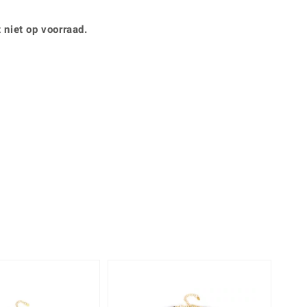
Rhodoliet
Sieraden in varianten
is
Toermalijn
Ringmaten
 niet op voorraad.
Geel