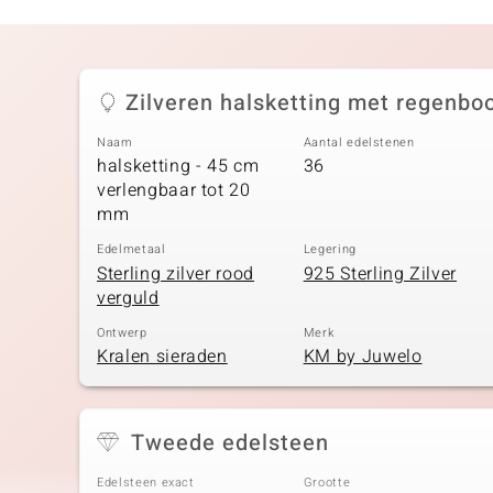
Zilveren halsketting met regenb
Naam
Aantal edelstenen
halsketting - 45 cm
36
verlengbaar tot 20
mm
Edelmetaal
Legering
Sterling zilver rood
925 Sterling Zilver
verguld
Ontwerp
Merk
Kralen sieraden
KM by Juwelo
Tweede edelsteen
Edelsteen exact
Grootte