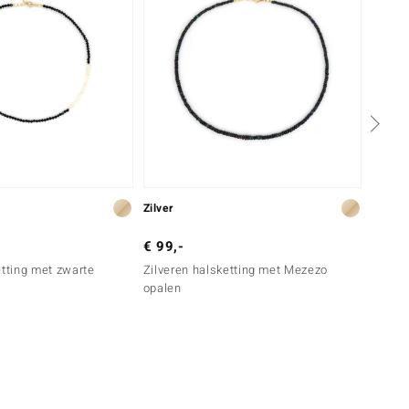
Zilver
Zilver
€ 99,-
€ 49,
etting met zwarte
Zilveren halsketting met Mezezo
Zilver
opalen
zoetwa