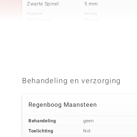
Zwarte Spinel
5 mm
Slijpvorm
Zetting
Kraal rond,
Prong
gefacetteerd
Vierde edelsteen
Edelsteen exact
Grootte
Zwarte Spinel
3 mm
Behandeling en verzorging
Slijpvorm
Zetting
Kraal rond,
Prong
gefacetteerd
Regenboog Maansteen
Behandeling
geen
Toelichting
Nvt