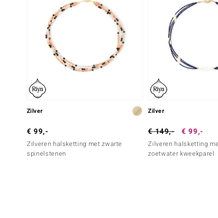
Zilver
Zilver
€ 99,-
€ 149,-
€ 99,-
Zilveren halsketting met zwarte
Zilveren halsketting m
spinelstenen
zoetwater kweekparel