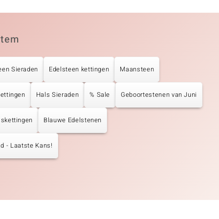
item
een Sieraden
Edelsteen kettingen
Maansteen
Kettingen
Hals Sieraden
% Sale
Geboortestenen van Juni
lskettingen
Blauwe Edelstenen
d - Laatste Kans!