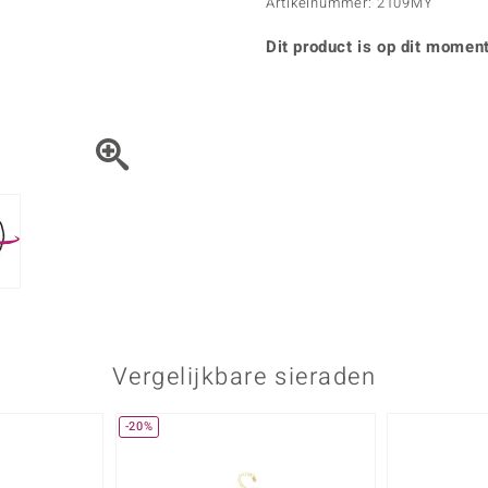
Parel
Kwarts
Artikelnummer: 2109MY
♦ Zilveren ringen
Vitale Minerale
Topaas
Turkoo
♦ Zilveren oorbellen
Dit product is op dit moment
♦ Zilveren hangers
♦ Zilveren armbanden
♦ Zilveren kettingen
Blauw
Groen
Platina sieraden
Vergelijkbare sieraden
-20%