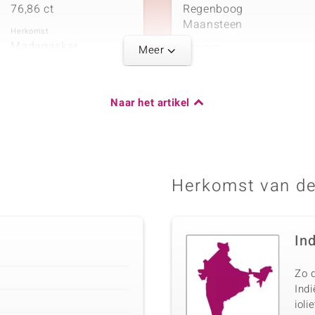
76,86 ct
Regenboog
Maansteen
Herkomst
Madagaskar
Slijpvorm
Meer
Rond geslepen
Naar het artikel
Vijfde edelstee
Karaatgewicht som
Edelsteen exact
48,6 ct
Regenboog
Maansteen
Herkomst van de
Herkomst
Madagaskar
Slijpvorm
Rond geslepen
In
Zo d
Ind
ioli