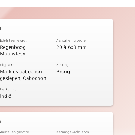
n
Edelsteen exact
Aantal en grootte
Regenboog
20 à 6x3 mm
Maansteen
Slijpvorm
Zetting
Markies cabochon
Prong
geslepen, Cabochon
Herkomst
Indië
n
Aantal en grootte
Karaatgewicht som