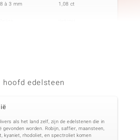
8 à 3 mm
1,08 ct
Zetting
Herkomst
Prong
Indië
n
Aantal en grootte
Karaatgewicht som
8 à 2 mm
0,36 ct
 hoofd edelsteen
Zetting
Herkomst
Prong
Indië
dië
ivers als het land zelf, zijn de edelstenen die in
ië gevonden worden. Robijn, saffier, maansteen,
et, kyaniet, rhodoliet, en spectroliet komen