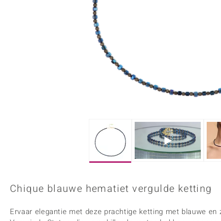
Onyx
Peridoot
Armbanden
Kralen sieraden
Custodana
Kunstreizen
Spinel
Tanzaniet
Accessoires
Bedels
Dagen
Mark Tremonti
Zirkoon
Sieradensets
Colliers
Edelstenen op kleur
Rood
Paars
Alle edelstenen
Chique blauwe hematiet vergulde ketting
Ervaar elegantie met deze prachtige ketting met blauwe en z