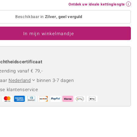
Rhodoliet
Sieraden in varianten
Ontdek uw ideale kettinglengte
is
Toermalijn
Ringmaten
Beschikbaar in
Zilver, geel verguld
In mijn winkelmandje
Geel
chtheidscertificaat
zending vanaf € 79,-
naar
Nederland
binnen 3-7 dagen
se klantenservice