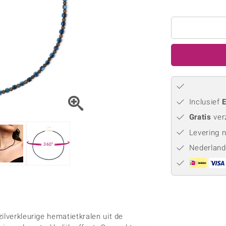
Parel
Kwarts
♦ Zilveren ringen
Vitale Minerale
Topaas
Turkoo
♦ Zilveren oorbellen
♦ Zilveren hangers
♦ Zilveren armbanden
♦ Zilveren kettingen
Blauw
Groen
Platina sieraden
Inclusief
E
Gratis
ver
Levering 
360°
Nederland
ilverkleurige hematietkralen uit de