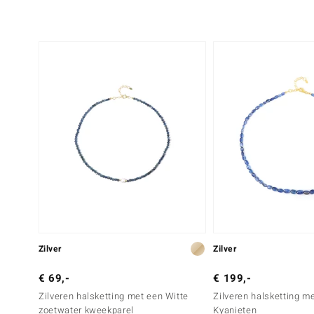
Zilver
Zilver
€ 69,-
€ 199,-
Zilveren halsketting met een Witte
Zilveren halsketting m
zoetwater kweekparel
Kyanieten