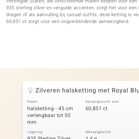
Verenigde Staten, die verschillende maten hebben voor een 
925 sterling zilver en vergulde accenten, zorgt het voor een
dragen of als aanvulling bij casual outfits, deze ketting is ve
60,851 ct zorgt voor een oogverblindende aanwezigheid.
Zilveren halsketting met Royal B
Naam
Karaatgewicht som
halsketting - 45 cm
60,851 ct
verlengbaar tot 50
mm
Legering
Metaalgewicht
925 Sterling Zilver
1,4 g