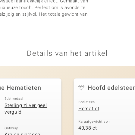
visueel aantrekkelijk effect. Gemaakt van
 luxueuze touch. Perfect om 's avonds te
elzijdig en stijlvol. Het totale gewicht van
Details van het artikel
lue Hematieten
Hoofd edelstee
Edelmetaal
Edelsteen
Sterling zilver geel
Hematiet
verguld
Karaatgewicht som
40,38 ct
Ontwerp
Kralen sieraden