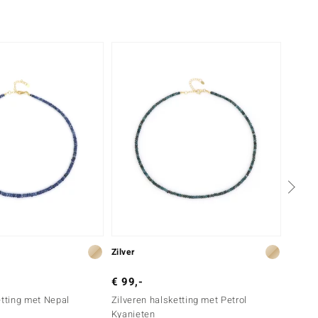
-30%
Zilver
Zilver
€ 99,-
€ 99,
etting met Nepal
Zilveren halsketting met Petrol
Zilver
Kyanieten
lazuli