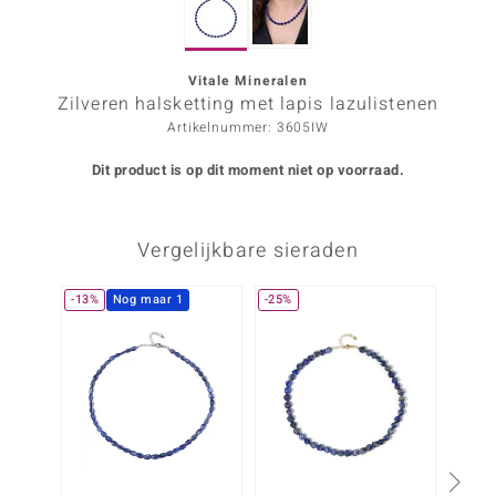
ana
Vitale Mineralen
Zilveren halsketting met lapis lazulistenen
Prince Designs
Artikelnummer: 3605IW
o
Dit product is op dit moment niet op voorraad.
Chic
Vergelijkbare sieraden
d in Berlin
insell
-13%
Nog maar 1
-25%
Nog m
n Vogue
e in Italy
o Paraíso
izen