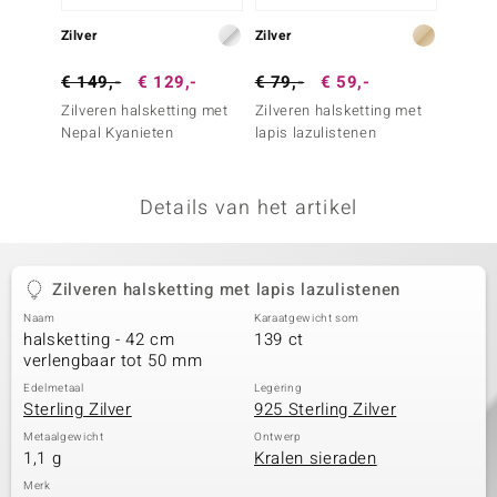
remonti
Zilver
Zilver
Zilver
remonti
€ 149,-
€ 129,-
€ 79,-
€ 59,-
€ 149
Zilveren halsketting met
Zilveren halsketting met
Zilver
uwelo
Nepal Kyanieten
lapis lazulistenen
lapis l
 Gems
Details van het artikel
NO Collection
va
Zilveren halsketting met lapis lazulistenen
Naam
Karaatgewicht som
halsketting - 42 cm
139 ct
verlengbaar tot 50 mm
Edelmetaal
Legering
Sterling Zilver
925 Sterling Zilver
Minerale
Metaalgewicht
Ontwerp
1,1 g
Kralen sieraden
Merk