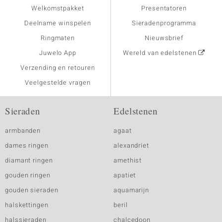
Welkomstpakket
Presentatoren
Deelname winspelen
Sieradenprogramma
Ringmaten
Nieuwsbrief
Juwelo App
Wereld van edelstenen
Verzending en retouren
Veelgestelde vragen
Sieraden
Edelstenen
armbanden
agaat
dames ringen
alexandriet
diamant ringen
amethist
gouden ringen
apatiet
gouden sieraden
aquamarijn
halskettingen
beril
halssieraden
chalcedoon