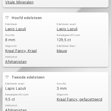
Vitale Mineralen
Hoofd edelsteen
Edelsteen
Edelsteen exact
Lapis Lazuli
Lapis Lazuli
Grootte
Karaatgewicht som
8 mm
129,5 ct
Slijpvorm
Edelsteen kleur
Kraal Fancy, Kraal
blauw
Herkomst
Afghanistan
Tweede edelsteen
Edelsteen exact
Grootte
Lapis Lazuli
3 mm
Karaatgewicht som
Slijpvorm
9,5 ct
Kraal Fancy, gefacetteerd
Herkomst
Afghanistan