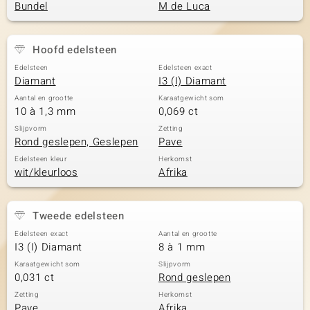
Bundel
M de Luca
Hoofd edelsteen
Edelsteen
Edelsteen exact
Diamant
I3 (I) Diamant
Aantal en grootte
Karaatgewicht som
10 à 1,3 mm
0,069 ct
Slijpvorm
Zetting
Rond geslepen, Geslepen
Pave
Edelsteen kleur
Herkomst
wit/kleurloos
Afrika
Tweede edelsteen
Edelsteen exact
Aantal en grootte
I3 (I) Diamant
8 à 1 mm
Karaatgewicht som
Slijpvorm
0,031 ct
Rond geslepen
Zetting
Herkomst
Pave
Afrika