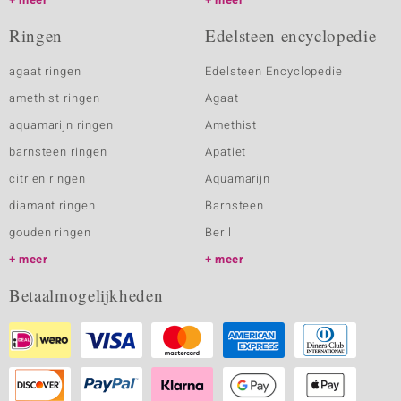
Ringen
Edelsteen encyclopedie
agaat ringen
Edelsteen Encyclopedie
amethist ringen
Agaat
aquamarijn ringen
Amethist
barnsteen ringen
Apatiet
citrien ringen
Aquamarijn
diamant ringen
Barnsteen
gouden ringen
Beril
meer
meer
Betaalmogelijkheden