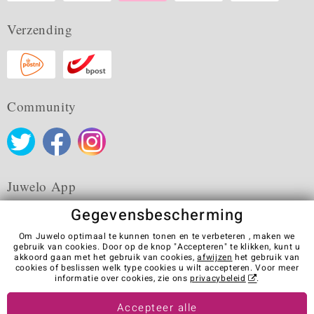
Verzending
Community
Juwelo App
Gegevensbescherming
Om Juwelo optimaal te kunnen tonen en te verbeteren , maken we
gebruik van cookies. Door op de knop "Accepteren" te klikken, kunt u
akkoord gaan met het gebruik van cookies,
afwijzen
het gebruik van
Algemene verkoopvoorwaarden
Privacybeleid
Cookies
cookies of beslissen welk type cookies u wilt accepteren. Voor meer
Colofon
Contact
Contract herroepen
informatie over cookies, zie ons
privacybeleid
.
Visit our stores in other countries:
Accepteer alle