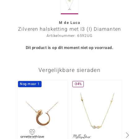
ana
M de Luca
Zilveren halsketting met I3 (I) Diamanten
Prince Designs
Artikelnummer: 6592UG
o
Dit product is op dit moment niet op voorraad.
Chic
Vergelijkbare sieraden
d in Berlin
insell
Nog maar 1
-34%
-30%
n Vogue
e in Italy
o Paraíso
izen