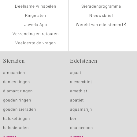
Deelname winspelen
Sieradenprogramma
Ringmaten
Nieuwsbrief
Juwelo App
Wereld van edelstenen
Verzending en retouren
Veelgestelde vragen
Sieraden
Edelstenen
armbanden
agaat
dames ringen
alexandriet
diamant ringen
amethist
gouden ringen
apatiet
gouden sieraden
aquamarijn
halskettingen
beril
halssieraden
chalcedoon
meer
meer