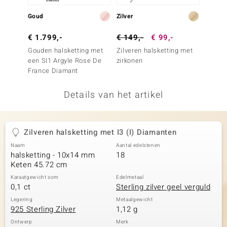
remonti
Goud
Zilver
Goud
remonti
€ 1.799,-
€ 149,-
€ 99,-
€ 999
Gouden halsketting met
Zilveren halsketting met
Gouden
uwelo
een SI1 Argyle Rose De
zirkonen
een IF
France Diamant
Melo G
 Gems
Details van het artikel
NO Collection
va
Zilveren halsketting met I3 (I) Diamanten
Naam
Aantal edelstenen
halsketting - 10x14 mm
18
Keten 45.72 cm
Karaatgewicht som
Edelmetaal
0,1 ct
Sterling zilver geel verguld
Minerale
Legering
Metaalgewicht
925 Sterling Zilver
1,12 g
Ontwerp
Merk